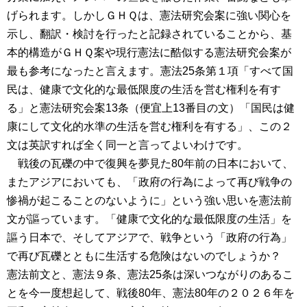
げられます。しかしＧＨＱは、憲法研究会案に強い関心を
示し、翻訳・検討を行ったと記録されていることから、基
本的構造がＧＨＱ案や現行憲法に酷似する憲法研究会案が
最も参考になったと言えます。憲法25条第１項「すべて国
民は、健康で文化的な最低限度の生活を営む権利を有す
る」と憲法研究会案13条（便宜上13番目の文）「国民は健
康にして文化的水準の生活を営む権利を有する」、この２
文は英訳すれば全く同一と言ってよいわけです。
戦後の瓦礫の中で復興を夢見た80年前の日本において、
またアジアにおいても、「政府の行為によって再び戦争の
惨禍が起こることのないように」という強い思いを憲法前
文が謳っています。「健康で文化的な最低限度の生活」を
謳う日本で、そしてアジアで、戦争という「政府の行為」
で再び瓦礫とともに生活する危険はないのでしょうか？
憲法前文と、憲法９条、憲法25条は深いつながりのあるこ
とを今一度想起して、戦後80年、憲法80年の２０２６年を