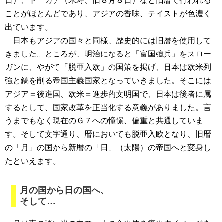
日）、トーカチ（米寿、旧８月８日）など旧暦で行われる
ことがほとんどであり、アジアの香味、テイストが色濃く
出ています。
日本もアジアの国々と同様、歴史的には旧暦を使用して
きました。ところが、明治になると「富国強兵」をスロー
ガンに、やがて「脱亜入欧」の国策を掲げ、日本は欧米列
強と鎬を削る帝国主義国家となっていきました。そこには
アジア＝後進国、欧米＝進歩的文明国で、日本は後者に属
するとして、国家改革を正当化する意義がありました。言
うまでもなく現在のＧ７への憧憬、偏重と共通していま
す。そして文字通り、暦においても脱亜入欧となり、旧暦
の「月」の国から新暦の「日」（太陽）の帝国へと変身し
たといえます。
月の国から日の国へ、
そして…