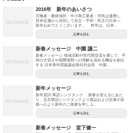
2016年 新年のあいさつ
労働者・農林漁民・中小商工業者・市民は連携し、
対米従属から決別して自主・平和・民主の日本へ
新年おめでとうございます。 昨年は、日本...
記事を読む
新春メッセージ 中園 謙二
新春メッセージ 地域活動や世代間交流を通じて、平
和の大切さや国際情勢への理解を深める機会を創出
する 日本青年団協議会第41代会長 中園 ...
記事を読む
新年メッセージ
新年賀詞 華語シンクタンク 新春を迎えるにあた
り、北京華語シンクタンクより貴誌および読者の皆
様へ心より新年のご挨拶を申し上...
記事を読む
新春メッセージ 堂下健一