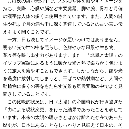
月は夜の淡い光の中で、人の心や体を癒やすイメージを
持ち、実際、心臓や脳など主要臓器、脚や腕、骨など月偏
の漢字は人体の多くに使用されています。また、人間の誕
生や死まで月の満ち干に深く関連しているとの古い言い伝
えもよく聞くことです。
一方、日も決してイメージが悪いわけではありません。
明るい光で世の中を照らし、色鮮やかな風景や生き物、
花々等を映し出す力があります。また、「北風と太陽」の
イソップ寓話にあるように暖かな光と熱で柔らかく包むよ
うに旅人を癒やすこともできます。しかしながら、熱や光
を過度に放射してしまうと、干ばつや熱射病など、人間や
動植物に多くの害をもたらす光景も気候変動の中でよく見
聞きしていることです。
この比喩的状況は、日（太陽）の帝国時代が行き過ぎた
「力による現状変更」を行った結果であったことを表して
います。本来の太陽の暖かさとはかけ離れた存在であった
歴史が、日本にあることをしっかりと見据えて日本の、そ