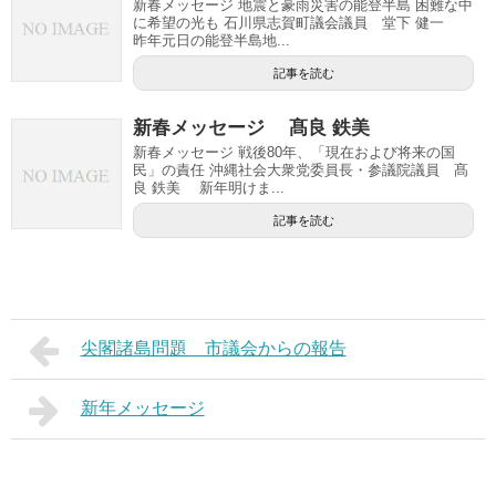
新春メッセージ 地震と豪雨災害の能登半島 困難な中
に希望の光も 石川県志賀町議会議員 堂下 健一
昨年元日の能登半島地...
記事を読む
新春メッセージ 髙良 鉄美
新春メッセージ 戦後80年、「現在および将来の国
民」の責任 沖縄社会大衆党委員長・参議院議員 髙
良 鉄美 新年明けま...
記事を読む
尖閣諸島問題 市議会からの報告
新年メッセージ