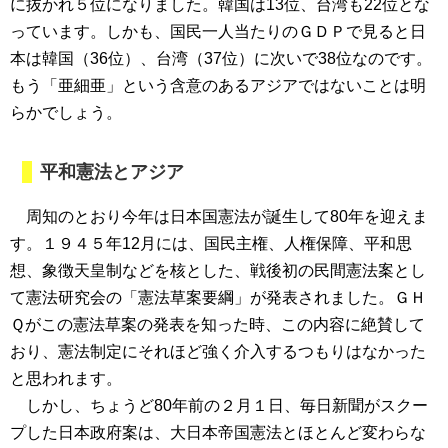
に抜かれ５位になりました。韓国は13位、台湾も22位とな
っています。しかも、国民一人当たりのＧＤＰで見ると日
本は韓国（36位）、台湾（37位）に次いで38位なのです。
もう「亜細亜」という含意のあるアジアではないことは明
らかでしょう。
平和憲法とアジア
周知のとおり今年は日本国憲法が誕生して80年を迎えま
す。１９４５年12月には、国民主権、人権保障、平和思
想、象徴天皇制などを核とした、戦後初の民間憲法案とし
て憲法研究会の「憲法草案要綱」が発表されました。ＧＨ
Ｑがこの憲法草案の発表を知った時、この内容に絶賛して
おり、憲法制定にそれほど強く介入するつもりはなかった
と思われます。
しかし、ちょうど80年前の２月１日、毎日新聞がスクー
プした日本政府案は、大日本帝国憲法とほとんど変わらな