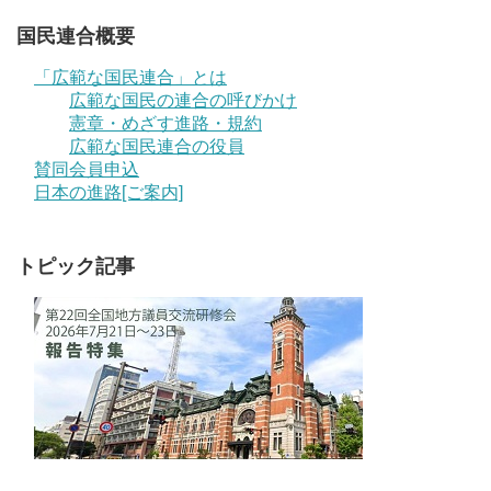
国民連合概要
「広範な国民連合」とは
広範な国民の連合の呼びかけ
憲章・めざす進路・規約
広範な国民連合の役員
賛同会員申込
日本の進路[ご案内]
トピック記事