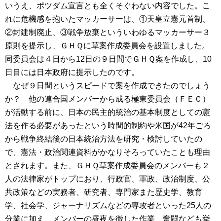
いうえ、ポツダム宣言とも全くそぐわない内容でした。こ
れに危機感を抱いたマッカーサーは、①天皇立憲元首制、
②封建制廃止、③戦争放棄といういわゆるマッカーサー３
原則を提示し、ＧＨＱに草案作成委員会を設置しました。
同委員会は４日から12日の９日間でＧＨＱ案を作成し、10
日目には日本政府に提示したのです。
なぜ９日間というスピードで案を作成できたのでしょう
か？ 他の連合国メンバーから成る極東委員会（ＦＥＣ）
が活動する前に、日本の民主的統治の基本制度としての憲
法を作る必要があったという時間的制約や米国が42年ごろ
から戦争終結後の日本統治方法を研究・検討していたの
で、憲法・政治関連資料がかなりそろっていたことも理由
とされます。また、ＧＨＱ草案作成委員会のメンバーも２
人の法律家がトップにおり、行政官、軍政、政治制度、公
共政策などの実務者、研究者、専門家また歴史学、教育
学、社会学、ジャーナリズムなどの専攻者といった25人の
分業に加え、メンバーの昼夜を徹した作業、奮闘なども挙