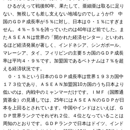
ひるがえって戦後80年、果たして、亜細亜は取るに足り
ない、無視しても差し支えない地域なのでしょうか!? 中
国のＧＤＰ成長率が５％に対し、日本は０・１％にすぎま
せん。４％～５％を誇っていたのは40年ほど前でした。ま
たＡＳＥＡＮは世界の「開かれた経済センター」といわれ
るほど経済発展が著しく、インドネシア、シンガポール、
マレーシア、タイ、フィリピンの主要５カ国のＧＤＰ成長
率は平均４・９％です。加盟国であるベトナムは７％を超
える経済状況です。
０・１％という日本のＧＤＰ成長率は世界１９３カ国中
１７３位であり、ＡＳＥＡＮ加盟国10カ国のうち日本より
低いのは、内戦中のミャンマーだけです。ＩＭＦ（国際通
貨基金）の見通しでは、25年にはＡＳＥＡＮのＧＤＰが日
本を上回るとされています。中国やインドはといえば、Ｇ
ＤＰ世界ランクでそれぞれ２位、４位となっていることは
周知のとおりです。ＧＤＰランクで日本はドイツ、インド