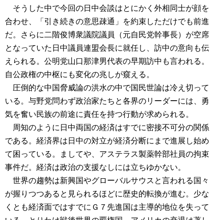
そうした中で今回の日中会談はとにかく外相同士が顔を
合わせ、「引き続きの意思疎通」を約束しただけでも前進
だ。さらに二階俊博衆議院議員（元自民党幹事長）が空席
となっていた日中議員連盟会長に就任し、訪中の意向も伝
えられる。公明党山口那津男代表の早期訪中も言われる。
自公政権の中枢にも変化の兆しが窺える。
圧倒的な中国脅威論の洪水の中で国民世論は冷え切って
いる。与野党問わず政治家たちと各界のリーダーには、勇
気を奮い民族の前途に責任を持つ行動が求められる。
周知のように日中両国の経済はすでに密接不可分の関係
である。経済界は日中の対立が経済分断にまで進展し始め
て困っている。ましてや、アステラス製薬幹部社員の拘束
事件だ。経済は政治の支援なしには立ちゆかない。
世界の趨勢は新興国やグローバルサウスと言われる国々
が握りつつあると見られるほどに歴史的転換が進む。少な
くとも経済面ではすでにＧ７先進国は主導的地位を失って