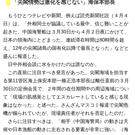
「尖閣情勢は激化を感じない」海保本部長
もうひとつテレビや新聞、例えば読売新聞社説（４月４
日）は、「外相同士が協議している最中、信じ難いことが
起きた。中国海警船は３月30日から４月２日夜にかけて、
日本の領海内にとどまった。連続滞在時間は80時間を超
え、12年の尖閣諸島の国有化以降で最長となった」などと
盛んに報道した。
日中外相会談に水をかけたのは誰なのか。
この直前に注目すべき発言があった。尖閣海域を担当す
る第11管区海上保安本部一條正浩本部長は離任直前の３月
30日の定例会見で、２年間の在任期間中の周辺海域につい
て「現場の肌感覚としてエスカレートしていると感じる現
象はなかった」と述べた。さんざんマスコミ報道で尖閣危
機が煽られていたが、現場責任者がそれを否定したのだ。
さらに注目すべきは、「相手（中国海警局）の動きは天
候や日本漁船の動きに左右される要素が非常に強い。（海