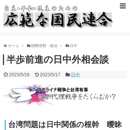
ホーム
国際情勢・政治
日中
半歩前進の日中外相会談
2023/5/16
2023/5/17
日中
台湾問題は日中関係の根幹 曖昧