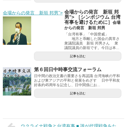
会場からの発言 新垣 邦
会場からの発言 新垣 邦男">
男"> ［シンポジウム 台湾
有事を避けるために］
会場
からの発言 新垣 邦男
「台湾有事」「中国脅威」
地方と乖離した国会の異常さ
衆議院議員 新垣 邦男さん 衆
議院議員の新垣です。今日は本...
記事を読む
第６回日中時事交流フォーラム
日中間の政治文書の重要さを再認識 台湾海峡の平和
および東アジアの平和と発展をめざす 日中平和友
好条約45周年を記念し、日中関係にお...
記事を読む
ウクライナ戦争と台湾有事 ■ 誰が代理戦争をた