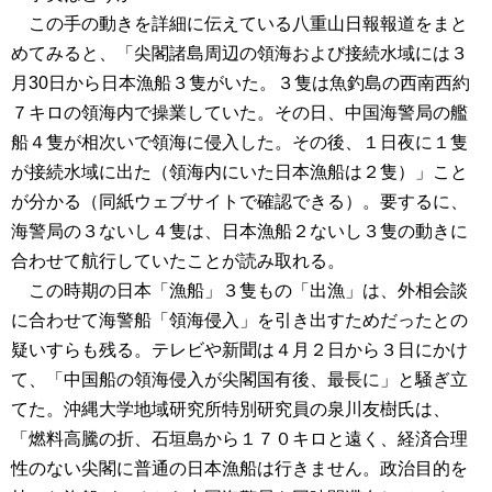
この手の動きを詳細に伝えている八重山日報報道をまと
めてみると、「尖閣諸島周辺の領海および接続水域には３
月30日から日本漁船３隻がいた。３隻は魚釣島の西南西約
７キロの領海内で操業していた。その日、中国海警局の艦
船４隻が相次いで領海に侵入した。その後、１日夜に１隻
が接続水域に出た（領海内にいた日本漁船は２隻）」こと
が分かる（同紙ウェブサイトで確認できる）。要するに、
海警局の３ないし４隻は、日本漁船２ないし３隻の動きに
合わせて航行していたことが読み取れる。
この時期の日本「漁船」３隻もの「出漁」は、外相会談
に合わせて海警船「領海侵入」を引き出すためだったとの
疑いすらも残る。テレビや新聞は４月２日から３日にかけ
て、「中国船の領海侵入が尖閣国有後、最長に」と騒ぎ立
てた。沖縄大学地域研究所特別研究員の泉川友樹氏は、
「燃料高騰の折、石垣島から１７０キロと遠く、経済合理
性のない尖閣に普通の日本漁船は行きません。政治目的を