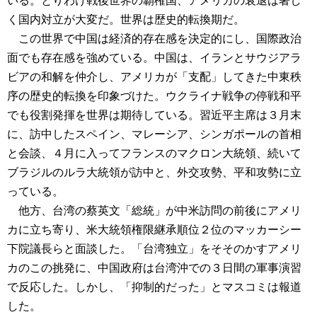
いる。とりわけ戦後世界の覇権国、アメリカの衰退は著し
く国内対立が大変だ。世界は歴史的転換期だ。
この世界で中国は経済的存在感を決定的にし、国際政治
面でも存在感を強めている。中国は、イランとサウジアラ
ビアの和解を仲介し、アメリカが「支配」してきた中東秩
序の歴史的転換を印象づけた。ウクライナ戦争の停戦和平
でも役割発揮を世界は期待している。習近平主席は３月末
に、訪中したスペイン、マレーシア、シンガポールの首相
と会談、４月に入ってフランスのマクロン大統領、続いて
ブラジルのルラ大統領が訪中と、外交攻勢、平和攻勢に立
っている。
他方、台湾の蔡英文「総統」が中米訪問の前後にアメリ
カに立ち寄り、米大統領権限継承順位２位のマッカーシー
下院議長らと面談した。「台湾独立」をそそのかすアメリ
カのこの挑発に、中国政府は台湾沖での３日間の軍事演習
で反応した。しかし、「抑制的だった」とマスコミは報道
した。