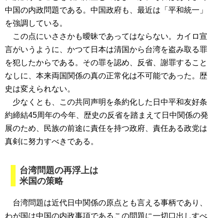
中国の内政問題である。中国政府も、最近は「平和統一」
を強調している。
この点にいささかも曖昧であってはならない。カイロ宣
言がいうように、かつて日本は清国から台湾を盗み取る罪
を犯したからである。その罪を認め、反省、謝罪すること
なしに、本来両国関係の真の正常化は不可能であった。歴
史は変えられない。
少なくとも、この共同声明を条約化した日中平和友好条
約締結45周年の今年、歴史の反省を踏まえて日中関係の発
展のため、民族の前途に責任を持つ政府、責任ある政党は
真剣に努力すべきである。
台湾問題の再浮上は
米国の策略
台湾問題は近代日中関係の原点とも言える事柄であり、
わが国は中国の内政事項であるこの問題に一切口出しすべ