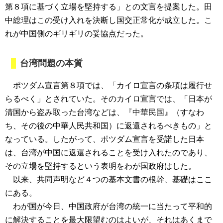
第８項に基づく立場を堅持する」との文言を提案した。田
中総理はこの受け入れを決断し国交正常化が成立した。こ
れが中国側のギリギリの妥協点だった。
台湾問題の本質
ポツダム宣言第８項では、「カイロ宣言の条項は履行せ
らるべく」とされていた。そのカイロ宣言では、「日本が
清国から盗み取った台湾などは、『中華民国』（すなわ
ち、その後の中華人民共和国）に返還されるべきもの」と
なっている。したがって、ポツダム宣言を受諾した日本
は、台湾が中国に返還されることを受け入れたのであり、
その立場を堅持するという表明をわが国政府はした。
以来、共同声明など４つの基本文書の根幹、基礎はここ
にある。
わが国が今日、中国政府が台湾の統一に当たって平和的
に解決することを最大限望むのはよいが、それはあくまで