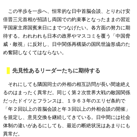
この半歩を一歩へ、恒常的な日中首脳会談、とりわけ安
倍晋三元首相が招請し両国での約束事となったままの習近
平国家主席国賓来日にまでつなげたい。各方面の努力に期
待する。われわれも日本の政界やマスコミを覆う「中国脅
威・敵視」に反対し、日中関係再構築の国民世論形成のた
め奮闘しなくてはならない。
先見性あるリーダーたちに期待する
それにしても隣国同士の外相の相互訪問が長い間途絶え
るのはまったく異常だ。同じく第２次世界大戦の敵国関係
だったドイツとフランスは、１９６３年のエリゼ条約で
「年２回以上の首脳会談と年３回以上の外相会談の開催」
を規定し、意見交換を継続してきている。日中間には社会
体制の違いがあるにしても、最近の断絶状況はあまりにも
異常だ。