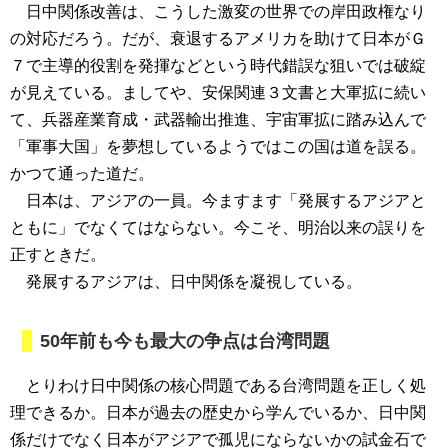
日中関係改善は、こうした激変の世界での岸田政権なり
の対応だろう。だが、衰退するアメリカを助けて日本がＧ
７で主導的役割を発揮などという時代錯誤な狙いでは破綻
が見えている。ましてや、安保関連３文書と大軍拡に続い
て、兵器産業育成・武器輸出推進、宇宙軍拡に踏み込んで
「軍事大国」を夢想しているようではこの国は道を誤る。
かつて通った道だ。
日本は、アジアの一員。今ますます「発展するアジアと
ともに」でなくてはならない。今こそ、明治以来の誤りを
正すときだ。
発展するアジアは、日中関係を凝視している。
50年前も今も最大の争点は台湾問題
とりわけ日中関係の核心問題である台湾問題を正しく処
理できるか。日本が過去の歴史から学んでいるか、日中関
係だけでなく日本がアジアで孤児にならないかの試金石で