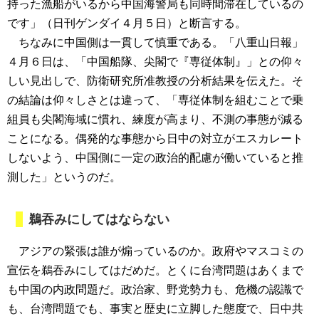
持った漁船がいるから中国海警局も同時間滞在しているの
です」（日刊ゲンダイ４月５日）と断言する。
ちなみに中国側は一貫して慎重である。「八重山日報」
４月６日は、「中国船隊、尖閣で『専従体制』」との仰々
しい見出しで、防衛研究所准教授の分析結果を伝えた。そ
の結論は仰々しさとは違って、「専従体制を組むことで乗
組員も尖閣海域に慣れ、練度が高まり、不測の事態が減る
ことになる。偶発的な事態から日中の対立がエスカレート
しないよう、中国側に一定の政治的配慮が働いていると推
測した」というのだ。
鵜吞みにしてはならない
アジアの緊張は誰が煽っているのか。政府やマスコミの
宣伝を鵜吞みにしてはだめだ。とくに台湾問題はあくまで
も中国の内政問題だ。政治家、野党勢力も、危機の認識で
も、台湾問題でも、事実と歴史に立脚した態度で、日中共