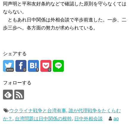
同声明と平和友好条約などで確認した原則を守らなくては
ならない。
ともあれ日中関係は外相会談で半歩前進した。一歩、二
歩三歩へ。各方面の努力が求められている。
シェアする
error
0
0
フォローする
ウクライナ戦争と台湾有事
,
誰が代理戦争をたくらむ
か？
,
台湾問題は日中関係の根幹
,
日中外相会談
ao