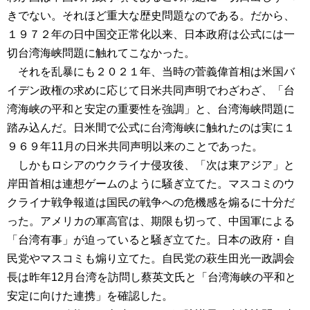
きでない。それほど重大な歴史問題なのである。だから、
１９７２年の日中国交正常化以来、日本政府は公式には一
切台湾海峡問題に触れてこなかった。
それを乱暴にも２０２１年、当時の菅義偉首相は米国バ
イデン政権の求めに応じて日米共同声明でわざわざ、「台
湾海峡の平和と安定の重要性を強調」と、台湾海峡問題に
踏み込んだ。日米間で公式に台湾海峡に触れたのは実に１
９６９年11月の日米共同声明以来のことであった。
しかもロシアのウクライナ侵攻後、「次は東アジア」と
岸田首相は連想ゲームのように騒ぎ立てた。マスコミのウ
クライナ戦争報道は国民の戦争への危機感を煽るに十分だ
った。アメリカの軍高官は、期限も切って、中国軍による
「台湾有事」が迫っていると騒ぎ立てた。日本の政府・自
民党やマスコミも煽り立てた。自民党の萩生田光一政調会
長は昨年12月台湾を訪問し蔡英文氏と「台湾海峡の平和と
安定に向けた連携」を確認した。