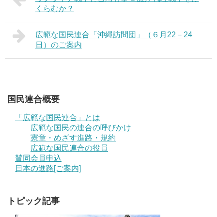
くらむか？
広範な国民連合「沖縄訪問団」（６月22－24
日）のご案内
国民連合概要
「広範な国民連合」とは
広範な国民の連合の呼びかけ
憲章・めざす進路・規約
広範な国民連合の役員
賛同会員申込
日本の進路[ご案内]
トピック記事