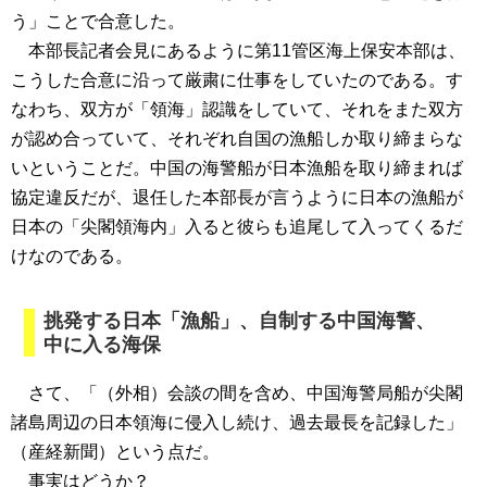
う」ことで合意した。
本部長記者会見にあるように第11管区海上保安本部は、
こうした合意に沿って厳粛に仕事をしていたのである。す
なわち、双方が「領海」認識をしていて、それをまた双方
が認め合っていて、それぞれ自国の漁船しか取り締まらな
いということだ。中国の海警船が日本漁船を取り締まれば
協定違反だが、退任した本部長が言うように日本の漁船が
日本の「尖閣領海内」入ると彼らも追尾して入ってくるだ
けなのである。
挑発する日本「漁船」、自制する中国海警、
中に入る海保
さて、「（外相）会談の間を含め、中国海警局船が尖閣
諸島周辺の日本領海に侵入し続け、過去最長を記録した」
（産経新聞）という点だ。
事実はどうか？