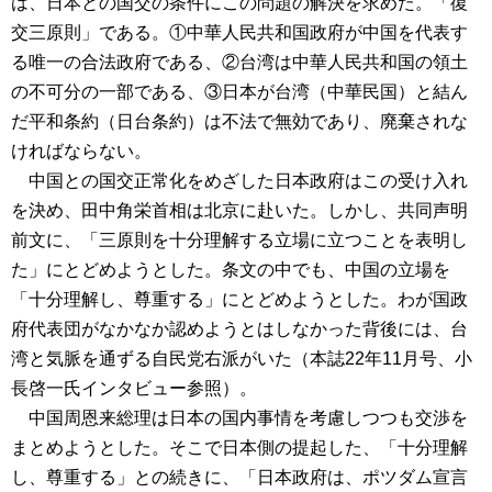
は、日本との国交の条件にこの問題の解決を求めた。「復
交三原則」である。①中華人民共和国政府が中国を代表す
る唯一の合法政府である、②台湾は中華人民共和国の領土
の不可分の一部である、③日本が台湾（中華民国）と結ん
だ平和条約（日台条約）は不法で無効であり、廃棄されな
ければならない。
中国との国交正常化をめざした日本政府はこの受け入れ
を決め、田中角栄首相は北京に赴いた。しかし、共同声明
前文に、「三原則を十分理解する立場に立つことを表明し
た」にとどめようとした。条文の中でも、中国の立場を
「十分理解し、尊重する」にとどめようとした。わが国政
府代表団がなかなか認めようとはしなかった背後には、台
湾と気脈を通ずる自民党右派がいた（本誌22年11月号、小
長啓一氏インタビュー参照）。
中国周恩来総理は日本の国内事情を考慮しつつも交渉を
まとめようとした。そこで日本側の提起した、「十分理解
し、尊重する」との続きに、「日本政府は、ポツダム宣言