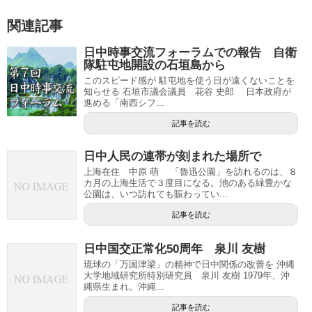
関連記事
日中時事交流フォーラムでの報告 自衛
隊駐屯地開設の石垣島から
このスピード感が 駐屯地を使う日が遠くないことを
知らせる 石垣市議会議員 花谷 史郎 日本政府が
進める「南西シフ...
記事を読む
日中人民の連帯が刻まれた場所で
上海在住 中原 萌 「魯迅公園」を訪れるのは、８
カ月の上海生活で３度目になる。池のある緑豊かな
公園は、いつ訪れても賑わってい...
記事を読む
日中国交正常化50周年 泉川 友樹
琉球の「万国津梁」の精神で日中関係の改善を 沖縄
大学地域研究所特別研究員 泉川 友樹 1979年、沖
縄県生まれ。沖縄...
記事を読む