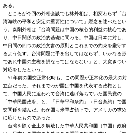
ある。
ところが今回の外相会談でも林外相は、相変わらず「台
湾海峡の平和と安定の重要性について」懸念を述べたとい
う。秦剛外相は「台湾問題は中国の核心的利益の核心であ
り、中日関係の政治的基礎に関わる。中国は日本に対し、
中日間の四つの政治文書の原則とこれまでの約束を厳守す
るよう促す。台湾問題に手を出してはならず、いかなる形
であれ中国の主権を損なってはならない」と、大変きつい
対応をしたという。
51年前の国交正常化時も、この問題が正常化の最大の対
立点だった。それまでわが国は中国を代表する政権とし
て、中国人民に追われて台湾に逃げ落ちていた国民党の
「中華民国政府」と、「日華平和条約」（日台条約）で国
交関係を結んだ。わが国も米軍占領下で、アメリカの求め
に応じたものであった。
台湾を除く全土を解放した中華人民共和国（中国）政府