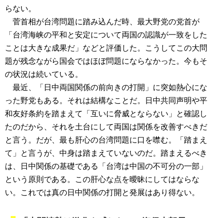
らない。
菅首相が台湾問題に踏み込んだ時、最大野党の党首が
「台湾海峡の平和と安定について両国の認識が一致をした
ことは大きな成果だ」などと評価した。こうしてこの大問
題が残念ながら国会ではほぼ問題にならなかった。今もそ
の状況は続いている。
最近、「日中両国関係の前向きの打開」に突如熱心にな
った野党もある。それは結構なことだ。日中共同声明や平
和友好条約を踏まえて「互いに脅威とならない」と確認し
たのだから、それを土台にして両国は関係を改善すべきだ
と言う。だが、最も肝心の台湾問題に口を噤む。「踏まえ
て」と言うが、中身は踏まえていないのだ。踏まえるべき
は、日中関係の基礎である「台湾は中国の不可分の一部」
という原則である。この肝心な点を曖昧にしてはならな
い。これでは真の日中関係の打開と発展はあり得ない。