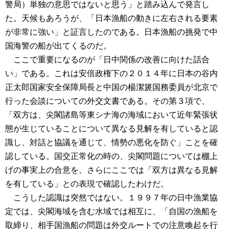
警局）単独の意思ではないと思う」と踏み込んで発言し
た。天候もあろうが、「日本漁船の動きに左右される要素
が非常に強い」と証言したのである。日本漁船の挑発で中
国海警の船が出てくるのだ。
ここで重要になるのが「日中関係の改善に向けた話合
い」である。これは安倍政権下の２０１４年に日本の谷内
正太郎国家安全保障局長と中国の楊潔篪国務委員が北京で
行った会談についての外交文書である。その第３項で、
「双方は、尖閣諸島等東シナ海の海域において近年緊張状
態が生じていることについて異なる見解を有していると認
識し、対話と協議を通じて、情勢の悪化を防ぐ」ことを確
認している。国交正常化の時の、尖閣問題については棚上
げの事実上の合意を、さらにここでは「双方は異なる見解
を有している」との表現で確認したわけだ。
こうした認識は突然ではない。１９９７年の日中漁業協
定では、尖閣海域を含む水域では相互に、「自国の漁船を
取締り、相手国漁船の問題は外交ルートでの注意喚起を行