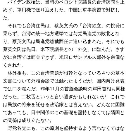
バイデン政権は、当時のペロシ下院議長の台湾訪問を止
めず、軍用機で送り迎えした。中国は軍事演習で対抗し
た。
それでも台湾住民は、蔡英文氏の「台湾独立」の挑発に
乗らず、台湾の統一地方選挙では与党民進党の敗北とな
り、蔡英文氏は民進党総裁辞任に追い込まれた。それでも
蔡英文氏は先日、米下院議長との「外交」に臨んだ。さす
がに台湾では面会できず、米国ロサンゼルス郊外を余儀な
くされた。
林外相も、この台湾問題が根幹となっている４つの基本
文書について外相会談では触れたようだが、国内向け発表
では口を噤んだ。昨年11月の首脳会談時の岸田首相も同様
だった。二枚舌というと言い過ぎかもしれないが、これで
は民族の将来を託せる政治家とは言えない。どんなに困難
であっても、日中関係のこの基礎を堅持しなくては隣国と
の関係は成り立たない。
野党各党にも、この原則を堅持するよう言わなくてはな