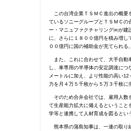
この台湾企業ＴＳＭＣ進出の概要を
ているソニーグループとＴＳＭＣの
ー・マニュファクチャリング㈱が建
に、さらに１８００億円を積み増し
００億円に国の補助金が充てられる
また、これに合わせて、大手自動車
し、車専用の半導体の安定調達につな
メートルに加え、より性能の高い12
力を月４万５千枚から５万３千枚に
そのため合弁会社では、雇用人数を
て生産能力拡大に備えるということ
学等と連携して人材育成を図るとい
熊本県の蒲島知事は、一連の取り組