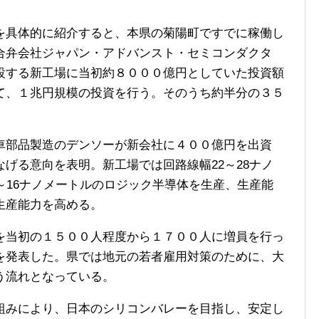
具体的に紹介すると、本県の菊陽町ですでに稼働し
合弁会社ジャパン・アドバンスト・セミコンダクタ
設する新工場に当初約８０００億円としていた投資額
て、１兆円規模の投資を行う。そのうち約半分の３５
。
部品製造のデンソーが新会社に４００億円を出資
げる意向を表明。新工場では回路線幅22～28ナノ
～16ナノメートルのロジック半導体を生産、生産能
生産能力を高める。
当初の１５００人程度から１７００人に増員を行っ
を発表した。県では地元の若者雇用対策のために、大
う流れとなっている。
みにより、日本のシリコンバレーを目指し、安定し