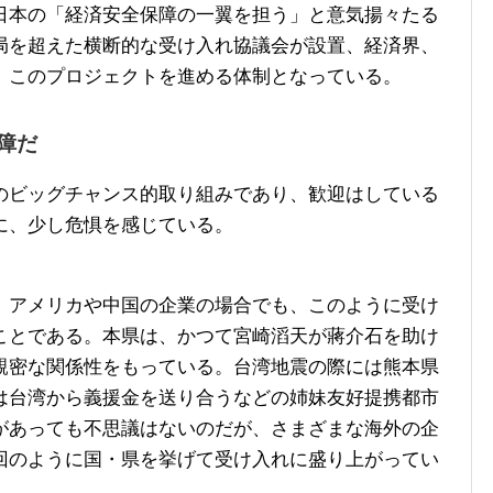
日本の「経済安全保障の一翼を担う」と意気揚々たる
局を超えた横断的な受け入れ協議会が設置、経済界、
、このプロジェクトを進める体制となっている。
障だ
ビッグチャンス的取り組みであり、歓迎はしている
に、少し危惧を感じている。
アメリカや中国の企業の場合でも、このように受け
ことである。本県は、かつて宮崎滔天が蔣介石を助け
親密な関係性をもっている。台湾地震の際には熊本県
は台湾から義援金を送り合うなどの姉妹友好提携都市
があっても不思議はないのだが、さまざまな海外の企
回のように国・県を挙げて受け入れに盛り上がってい