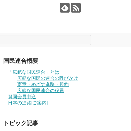
国民連合概要
「広範な国民連合」とは
広範な国民の連合の呼びかけ
憲章・めざす進路・規約
広範な国民連合の役員
賛同会員申込
日本の進路[ご案内]
トピック記事