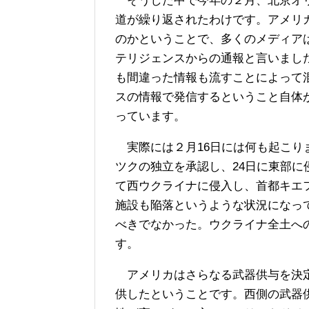
そうした中で今年の２月、北京オリ
道が繰り返されたわけです。アメリ
のかということで、多くのメディア
テリジェンスからの通報と言いまし
も間違った情報も流すことによって
スの情報で発信するということ自体
っています。
実際には２月16日には何も起こり
ツクの独立を承認し、24日に東部
て西ウクライナに侵入し、首都キエ
施設も陥落というような状況になっ
べきでなかった。ウクライナ全土へ
す。
アメリカはさらなる武器供与を決定
供したということです。西側の武器