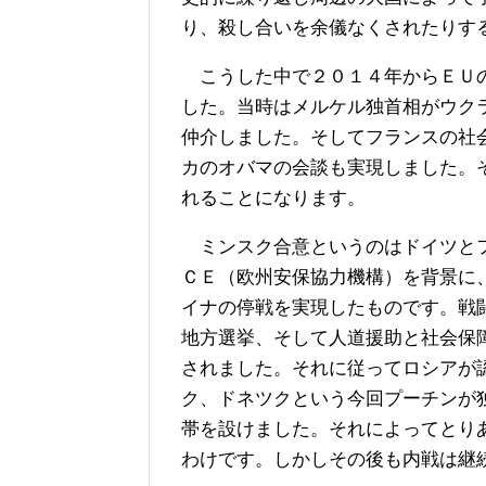
り、殺し合いを余儀なくされたりす
こうした中で２０１４年からＥＵの
した。当時はメルケル独首相がウク
仲介しました。そしてフランスの社
カのオバマの会談も実現しました。
れることになります。
ミンスク合意というのはドイツとフ
ＣＥ（欧州安保協力機構）を背景に
イナの停戦を実現したものです。戦
地方選挙、そして人道援助と社会保
されました。それに従ってロシアが
ク、ドネツクという今回プーチンが
帯を設けました。それによってとり
わけです。しかしその後も内戦は継