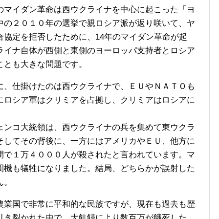
のマイダン革命は西ウクライナを中心に起こった「ヨ
中の２０１０年の選挙で親ロシア派が返り咲いて、ヤ
合協定を拒否したために、14年のマイダン革命が起
ライナ自体が西側と東側のヨーロッパ支持者とロシア
ことも大きな問題です。
、仕掛けたのは西ウクライナで、ＥＵやＮＡＴＯも
にロシア軍はクリミアを占拠し、クリミアはロシアに
ンコ大統領は、西ウクライナの兵を集めて東ウクラ
そしてその背後に、一方にはアメリカやＥＵ、他方に
間で１万４０００人が殺されたと言われています。マ
間機も犠牲になりました。結局、どちらかが誤射した
ん。
業国で非常に平和的な民族ですが、現在も過去も歴
引き裂かれた中で、大飢饉により数百万が餓死した