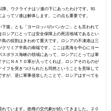
以降、ウクライナはソ連の下にあったわけです。91
によってソ連は解体します。この点も重要です。
下腹」とも「ヨーロッパのパンかご」とも言われて
はロシアにとっては安全保障上の死活地域であるとい
半島の役割はきわめて重大です。ロシアの不凍港は三
がクリミア半島の南端です。ここは黒海を中心にヨー
ボスポラス海峡の領域にあって、ロシアにとっては軍
イナにＮＡＴＯ軍が入ってくれば、ロシアそのものが
ナイフを突きつけられたも同然ということを意味して
ですが、逆に軍事侵攻したことで、ロシアはすべてを
れています。政権の交代劇が続いてきました。２０