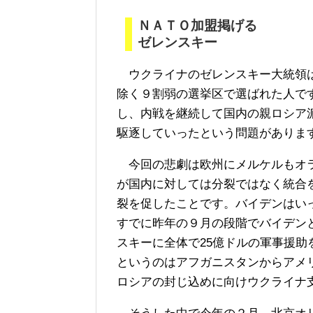
ＮＡＴＯ加盟掲げる
ゼレンスキー
ウクライナのゼレンスキー大統領は
除く９割弱の選挙区で選ばれた人で
し、内戦を継続して国内の親ロシア
駆逐していったという問題がありま
今回の悲劇は欧州にメルケルもオラ
が国内に対しては分裂ではなく統合
裂を促したことです。バイデンはい
すでに昨年の９月の段階でバイデン
スキーに全体で25億ドルの軍事援
というのはアフガニスタンからアメ
ロシアの封じ込めに向けウクライナ