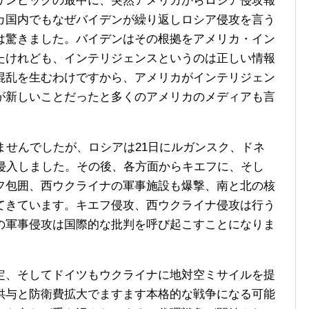
ンピックの最中に、突然アメリカからロシア侵攻報
カ国内でもなぜバイデンが繰り返しロシア侵攻を言う
は驚きました。バイデンはその根拠をアメリカ・イン
たけれども、インテリジェンスというのは正しい情報
混乱を生むわけですから、アメリカがインテリジェン
が新しいことだったと多くのアメリカのメディアも言
ませんでしたが、ロシアは21日にルガンスク、ドネ
に侵入しました。その後、各方面からキエフに、そし
フ包囲、西ウクライナの軍事施設も爆撃、南と北の核
てきています。キエフ侵攻、西ウクライナ侵攻は行う
の軍事侵攻は国際的な批判を呼び起こすことになりま
、そしてドイツもウクライナに地対空ミサイルを提
供与と防衛費拡大でますます本格的な戦争になる可能