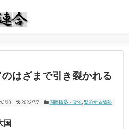
アのはざまで引き裂かれる
/3/28
2022/7/7
国際情勢・政治
,
緊迫する情勢
大国