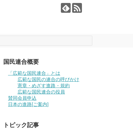
国民連合概要
「広範な国民連合」とは
広範な国民の連合の呼びかけ
憲章・めざす進路・規約
広範な国民連合の役員
賛同会員申込
日本の進路[ご案内]
トピック記事