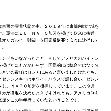
東西の膠着状態の中、２０１９年に東部内戦地域を
す。憲法にＥＵ、ＮＡＴＯ加盟を掲げて欧米に接近
派オリガルヒ（財閥）を国家反逆罪で次々に逮捕して
す。
ンドもいなかったこと、そしてアメリカのバイデン
を掲げたにもかかわらず、国際的には統合ではなく分
っさいの責任はロシアにあると言いましたけれども、
とゼレンスキーはホワイトハウスで話し合い、ゼレン
助をし、ＮＡＴＯ加盟を後押ししています。この９月
リカが撤退を決めたときですけれども、アメリカ側も
支援をこの半年行っていたということです。