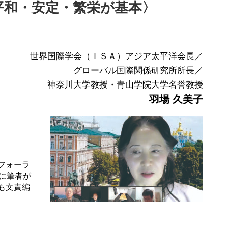
平和・安定・繁栄が基本〉
世界国際学会（ＩＳＡ）アジア太平洋会長／
グローバル国際関係研究所所長／
神奈川大学教授・青山学院大学名誉教授
羽場 久美子
フォーラ
に筆者が
も文責編