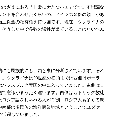
はざまにある「非常に大きな小国」です。不思議な
ランドを合わせたくらいの、ドイツの２倍の領土があ
領土保全の領有権を持つ国です。現在、ウクライナの
、そうした中で多数の犠牲が出ていることはたいへん
にも民族的にも、西と東に分断されています。それ
す。ウクライナは20世紀の初頭までは西側はポーラ
はハプスブルク帝国の中に入っていました。東側はロ
側で意識がまったく違います。西側はカトリック教徒
はロシア語をしゃべる人が３割、ロシア人も多くて親
中南部は多民族の海洋商業地域ということでユダヤ
で活躍していました。