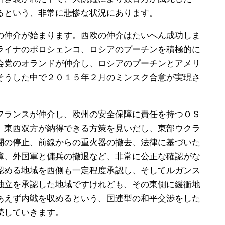
るという、非常に悲惨な状況にあります。
仲介が始まります。西欧の仲介はたいへん成功しま
ライナのポロシェンコ、ロシアのプーチンを積極的に
会党のオランドが仲介し、ロシアのプーチンとアメリ
そうした中で２０１５年２月のミンスク合意が実現さ
ランスが仲介し、欧州の安全保障に責任を持つＯＳ
、東西双方が納得できる方策を見いだし、東部ウクラ
闘の停止、前線からの重火器の撤去、法律に基づいた
障、外国軍と傭兵の撤退など、非常に公正な確認がな
認める地域を西側も一定程度承認し、そしてルガンス
独立を承認した地域ですけれども、その東側に緩衝地
あえず内戦を収めるという、国連型の和平交渉をした
続していきます。