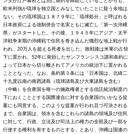
ンダが江戸幕府とは別に条約を締結していることからも、
欧米列強が琉球を独立国とみなしていたことに疑う余地は
ない。その琉球国は１８７９年に「琉球処分」と呼ばれる
日本政府による強制併合で名実ともに滅亡し「第一次沖縄
県」がスタートした。その後、１９４５年にアジア・太平
洋戦争末期の沖縄戦で住民を巻き込んだ熾烈な地上戦が行
われ、20万人を超える死者を出した。敗戦後は米軍の占領
下に置かれ、52年に発効したサンフランシスコ講和条約に
よって日本から切り離されてアメリカの統治下に置かれる
こととなった。なお、条約第３条には「日本国は、北緯二
十九度以南の南西諸島（琉球諸島及び大東諸島を含む）
（中略）を合衆国を唯一の施政権者とする信託統治制度の
下におくこととする国際連合に対する合衆国のいかなる提
案にも同意する。このような提案が行われ且つ可決される
まで、合衆国は、領水を含むこれらの諸島の領域及び住民
に対して、行政、立法及び司法上の権力の全部及び一部を
行使する権利を有するものとする」とあり、沖縄は国連の