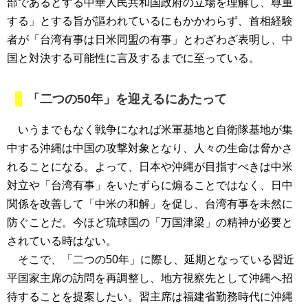
部であるとする中華人民共和国政府の立場を理解し、尊重
する」とする旨が謳われているにもかかわらず、首相経験
者が「台湾有事は日米同盟の有事」とわざわざ表明し、中
国と対決する可能性に言及するまでに至っている。
「二つの50年」を迎えるにあたって
いうまでもなく戦争になれば米軍基地と自衛隊基地が集
中する沖縄は中国の攻撃対象となり、人々の生命は脅かさ
れることになる。よって、日本や沖縄が目指すべきは中米
対立や「台湾有事」をいたずらに煽ることではなく、日中
関係を改善して「中米の和解」を促し、台湾有事を未然に
防ぐことだ。今ほど琉球国の「万国津梁」の精神が必要と
されている時はない。
そこで、「二つの50年」に際し、延期となっている習近
平国家主席の訪問を再調整し、地方視察先として沖縄へ招
待することを提案したい。習主席は福建省勤務時代に沖縄