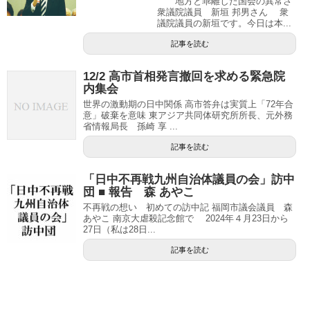
地方と乖離した国会の異常さ
衆議院議員 新垣 邦男さん 衆
議院議員の新垣です。今日は本...
記事を読む
12/2 高市首相発言撤回を求める緊急院
内集会
世界の激動期の日中関係 高市答弁は実質上「72年合
意」破棄を意味 東アジア共同体研究所所長、元外務
省情報局長 孫崎 享 ...
記事を読む
「日中不再戦九州自治体議員の会」訪中
団 ■ 報告 森 あやこ
不再戦の想い 初めての訪中記 福岡市議会議員 森
あやこ 南京大虐殺記念館で 2024年４月23日から
27日（私は28日...
記事を読む