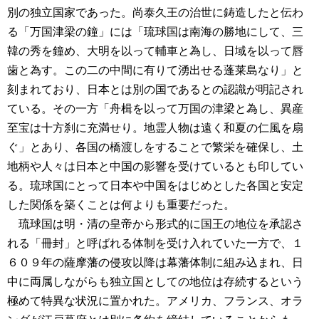
別の独立国家であった。尚泰久王の治世に鋳造したと伝わ
る「万国津梁の鐘」には「琉球国は南海の勝地にして、三
韓の秀を鐘め、大明を以って輔車と為し、日域を以って唇
歯と為す。この二の中間に有りて湧出せる蓬莱島なり」と
刻まれており、日本とは別の国であるとの認識が明記され
ている。その一方「舟楫を以って万国の津梁と為し、異産
至宝は十方刹に充満せり。地霊人物は遠く和夏の仁風を扇
ぐ」とあり、各国の橋渡しをすることで繁栄を確保し、土
地柄や人々は日本と中国の影響を受けているとも印してい
る。琉球国にとって日本や中国をはじめとした各国と安定
した関係を築くことは何よりも重要だった。
琉球国は明・清の皇帝から形式的に国王の地位を承認さ
れる「冊封」と呼ばれる体制を受け入れていた一方で、１
６０９年の薩摩藩の侵攻以降は幕藩体制に組み込まれ、日
中に両属しながらも独立国としての地位は存続するという
極めて特異な状況に置かれた。アメリカ、フランス、オラ