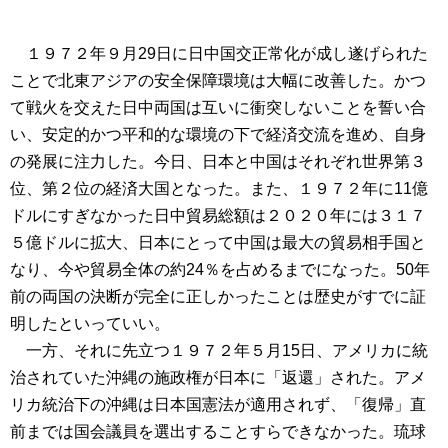
１９７２年９月29日に日中国交正常化が成し遂げられた
ことで北東アジアの安全保障環境は大幅に改善した。かつ
て戦火を交えた日中両国は互いに衝突しないことを誓い合
い、安定的かつ平和的な環境の下で経済交流を進め、自身
の発展に注力した。今日、日本と中国はそれぞれ世界第３
位、第２位の経済大国となった。また、１９７２年に11億
ドルにすぎなかった日中貿易総額は２０２０年には３１７
５億ドルに拡大、日本にとって中国は最大の貿易相手国と
なり、今や貿易全体の約24％を占めるまでになった。50年
前の両国の決断が完全に正しかったことは歴史がすでに証
明したといっていい。
一方、それに先立つ１９７２年５月15日、アメリカに統
治されていた沖縄の施政権が日本に「返還」された。アメ
リカ統治下の沖縄は日本国憲法が適用されず、「復帰」直
前までは国会議員を選出することすらできなかった。琉球