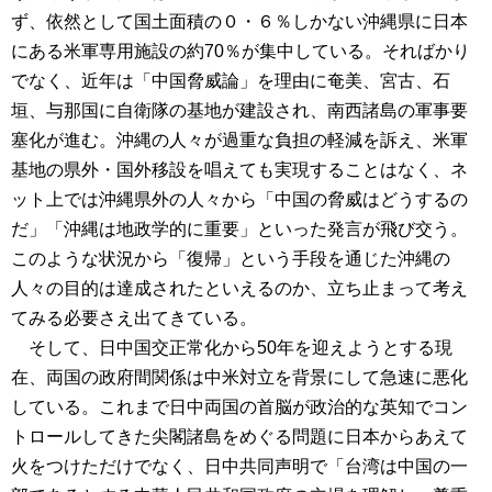
ず、依然として国土面積の０・６％しかない沖縄県に日本
にある米軍専用施設の約70％が集中している。そればかり
でなく、近年は「中国脅威論」を理由に奄美、宮古、石
垣、与那国に自衛隊の基地が建設され、南西諸島の軍事要
塞化が進む。沖縄の人々が過重な負担の軽減を訴え、米軍
基地の県外・国外移設を唱えても実現することはなく、ネ
ット上では沖縄県外の人々から「中国の脅威はどうするの
だ」「沖縄は地政学的に重要」といった発言が飛び交う。
このような状況から「復帰」という手段を通じた沖縄の
人々の目的は達成されたといえるのか、立ち止まって考え
てみる必要さえ出てきている。
そして、日中国交正常化から50年を迎えようとする現
在、両国の政府間関係は中米対立を背景にして急速に悪化
している。これまで日中両国の首脳が政治的な英知でコン
トロールしてきた尖閣諸島をめぐる問題に日本からあえて
火をつけただけでなく、日中共同声明で「台湾は中国の一