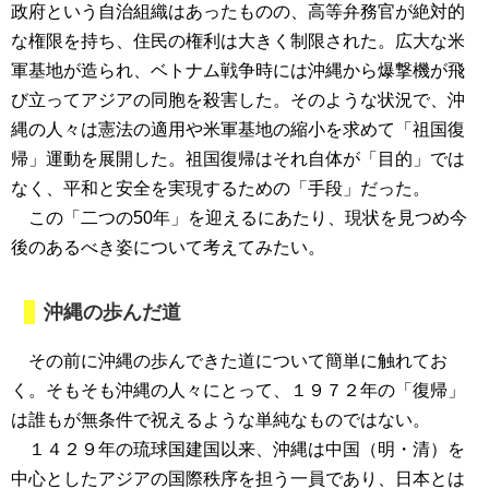
政府という自治組織はあったものの、高等弁務官が絶対的
な権限を持ち、住民の権利は大きく制限された。広大な米
軍基地が造られ、ベトナム戦争時には沖縄から爆撃機が飛
び立ってアジアの同胞を殺害した。そのような状況で、沖
縄の人々は憲法の適用や米軍基地の縮小を求めて「祖国復
帰」運動を展開した。祖国復帰はそれ自体が「目的」では
なく、平和と安全を実現するための「手段」だった。
この「二つの50年」を迎えるにあたり、現状を見つめ今
後のあるべき姿について考えてみたい。
沖縄の歩んだ道
その前に沖縄の歩んできた道について簡単に触れてお
く。そもそも沖縄の人々にとって、１９７２年の「復帰」
は誰もが無条件で祝えるような単純なものではない。
１４２９年の琉球国建国以来、沖縄は中国（明・清）を
中心としたアジアの国際秩序を担う一員であり、日本とは