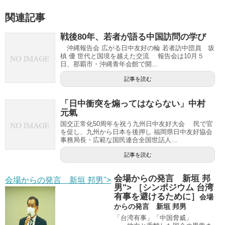
関連記事
戦後80年、若者が語る中国訪問の学び
沖縄報告会 広がる日中友好の輪 若者訪中団員 坂
槙 優 世代と国境を越えた交流 報告会は10月５
日、那覇市・沖縄青年会館で開...
記事を読む
「日中衝突を煽ってはならない」中村
元氣
国交正常化50周年を祝う九州日中友好大会 民で官
を促し、九州から日本を後押し 福岡県日中友好協会
事務局長・広範な国民連合全国世話人...
記事を読む
会場からの発言 新垣 邦
会場からの発言 新垣 邦男">
男"> ［シンポジウム 台湾
有事を避けるために］
会場
からの発言 新垣 邦男
「台湾有事」「中国脅威」