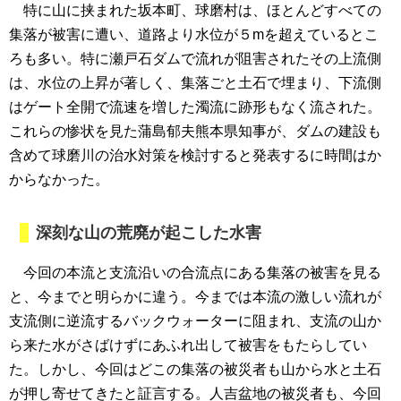
特に山に挟まれた坂本町、球磨村は、ほとんどすべての
集落が被害に遭い、道路より水位が５mを超えているとこ
ろも多い。特に瀬戸石ダムで流れが阻害されたその上流側
は、水位の上昇が著しく、集落ごと土石で埋まり、下流側
はゲート全開で流速を増した濁流に跡形もなく流された。
これらの惨状を見た蒲島郁夫熊本県知事が、ダムの建設も
含めて球磨川の治水対策を検討すると発表するに時間はか
からなかった。
深刻な山の荒廃が起こした水害
今回の本流と支流沿いの合流点にある集落の被害を見る
と、今までと明らかに違う。今までは本流の激しい流れが
支流側に逆流するバックウォーターに阻まれ、支流の山か
ら来た水がさばけずにあふれ出して被害をもたらしてい
た。しかし、今回はどこの集落の被災者も山から水と土石
が押し寄せてきたと証言する。人吉盆地の被災者も、今回