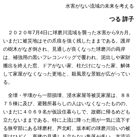
水害がない流域の未来を考える
つる 詳子
２０２０年7月4日に球磨川流域を襲った水害から9カ月。
いまだに被災地はその爪痕を強く残したままである。護岸
の樹木がなぎ倒され、見通しが良くなった球磨川の両岸
は、補強用の黒いフレコンバッグで覆われ、泥出しや家財
搬出を終えた窓、ドアがない家、柱だけになった家、解体
して家屋がなくなった更地と、殺風景な景観が広がってい
る。
全壊・半壊から一部損壊、浸水家屋等被災家屋は、８８
７５棟に及び、避難所暮らしの人はいなくなったものの、
いまだに４０６９名が仮設住暮らしで、故郷に帰るめども
立たないままである。特に上流に降った雨が一気に流下す
る狭窄部にある球磨村、芦北町、坂本町の球磨川沿いの被
害はひどく、再建の見通しも立たない集落が多い。支流沿