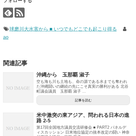
フォローする
球磨川大水害から ■ いつでもどこでも起こり得る
ao
関連記事
沖縄から 玉那覇 淑子
空も海も川も土地も、命の源である水までも奪われ
た沖縄闘いの継続の先にこそ真実の勝利がある 北谷
町議会議員 玉那覇 淑子 ...
記事を読む
米中激突の東アジア、問われる日本の進
路 2-5
第17回全国地方議員交流研修会 ■ PART2 パネルデ
ィスカッション 日米地位協定の抜本改定の闘い 神奈