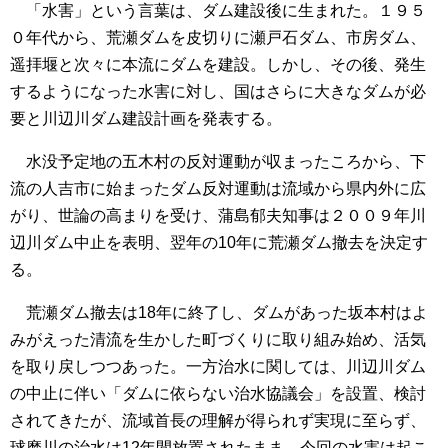
「水害」という言葉は、ダム建設後に生まれた。１９５
０年代から、荒瀬ダムを皮切りに瀬戸石ダム、市房ダム、
遥拝堰と次々に本流にダムを建設。しかし、その後、発生
するようになった水害に対し、国はさらに大きなダムが必
要と川辺川ダム建設計画を発表する。
水没予定地の五木村の反対運動が収まったころから、下
流の人吉市に始まったダム反対運動は流域から県内外に広
がり、世論の高まりを受け、蒲島郁夫知事は２００９年川
辺川ダム中止を表明、翌年の10年に荒瀬ダム撤去を決定す
る。
荒瀬ダム撤去は18年に終了し、ダムがあった坂本村はよ
みがえった清流を生かした町づくりに取り組み始め、活気
を取り戻しつつあった。一方治水に関しては、川辺川ダム
の中止に伴い「ダムに依らない治水協議会」を設置、検討
されてきたが、流域首長の理解が得られず実現に至らず、
球磨川の治水は12年間放置されたまま、今回の水害は起こ