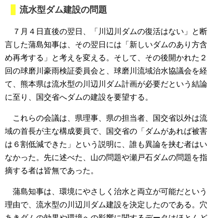
流水型ダム建設の問題
７月４日直後の翌日、「川辺川ダムの復活はない」と断
言した蒲島知事は、その翌日には「新しいダムのあり方含
め再考する」と考えを変える。そして、その後開かれた２
回の球磨川豪雨検証委員会と、球磨川流域治水協議会を経
て、熊本県は流水型の川辺川ダム計画が必要だという結論
に至り、国交省へダムの建設を要望する。
これらの会議は、県理事、県の担当者、国交省以外は流
域の首長が主な構成要員で、国交省の「ダムがあれば被害
は６割低減できた」という説明に、誰も異論を挟む者はい
なかった。先に述べた、山の問題や瀬戸石ダムの問題を指
摘する者は皆無であった。
蒲島知事は、環境にやさしく治水と両立が可能だという
理由で、流水型の川辺川ダム建設を決定したのである。穴
あきダムの効果や環境への影響に関するデータはほとんど