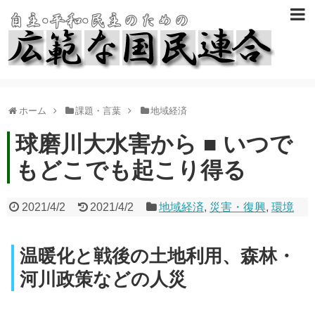
ホーム
課題・言葉
地域経済
球磨川大水害から ■ いつで
もどこでも起こり得る
2021/4/2
2021/4/2
地域経済
,
災害・復興
,
環境
温暖化と戦後の土地利用、森林・
河川政策などの人災