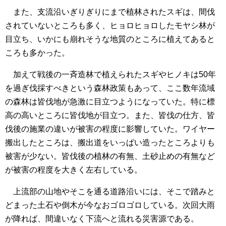
また、支流沿いぎりぎりにまで植林されたスギは、間伐
されていないところも多く、ヒョロヒョロしたモヤシ林が
目立ち、いかにも崩れそうな地質のところに植えてあると
ころも多かった。
加えて戦後の一斉造林で植えられたスギやヒノキは50年
を過ぎ伐採すべきという森林政策もあって、ここ数年流域
の森林は皆伐地が急激に目立つようになっていた。特に標
高の高いところに皆伐地が目立つ。また、皆伐の仕方、皆
伐後の施業の違いが被害の程度に影響していた。ワイヤー
搬出したところは、搬出道をいっぱい造ったところよりも
被害が少ない。皆伐後の植林の有無、土砂止めの有無など
が被害の程度を大きく左右している。
上流部の山地やそこを通る道路沿いには、そこで踏みと
どまった土石や倒木が今なおゴロゴロしている。次回大雨
が降れば、間違いなく下流へと流れる災害源である。