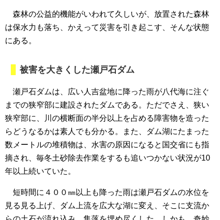
森林の公益的機能がいわれて久しいが、放置された森林
は保水力も落ち、かえって災害を引き起こす、そんな状態
にある。
被害を大きくした瀬戸石ダム
瀬戸石ダムは、広い人吉盆地に降った雨が八代海に注ぐ
までの狭窄部に建設されたダムである。ただでさえ、狭い
狭窄部に、川の横断面の半分以上を占める障害物を造った
らどうなるかは素人でも分かる。また、ダム湖にたまった
数メートルの堆積物は、水害の原因になると国交省にも指
摘され、毎冬土砂除去作業をするも追いつかない状況が10
年以上続いていた。
短時間に４００㎜以上も降った雨は瀬戸石ダムの水位を
見る見る上げ、ダム上流を広大な湖に変え、そこに支流か
らの土石が流れ込み、集落を埋め尽くした。しかも、奇妙