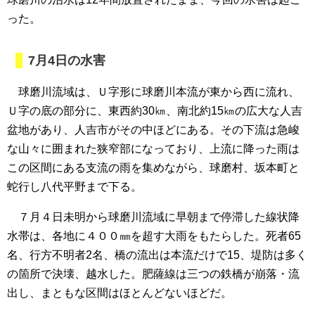
った。
7月4日の水害
球磨川流域は、Ｕ字形に球磨川本流が東から西に流れ、
Ｕ字の底の部分に、東西約30㎞、南北約15㎞の広大な人吉
盆地があり、人吉市がその中ほどにある。その下流は急峻
な山々に囲まれた狭窄部になっており、上流に降った雨は
この区間にある支流の雨を集めながら、球磨村、坂本町と
蛇行し八代平野まで下る。
７月４日未明から球磨川流域に早朝まで停滞した線状降
水帯は、各地に４００㎜を超す大雨をもたらした。死者65
名、行方不明者2名、橋の流出は本流だけで15、堤防は多く
の箇所で決壊、越水した。肥薩線は三つの鉄橋が崩落・流
出し、まともな区間はほとんどないほどだ。