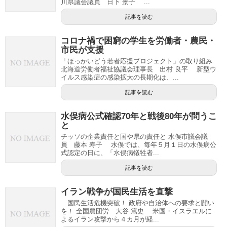
川県議会議員 日下 景子 ...
記事を読む
コロナ禍で困窮の学生を労働者・農民・
市民が支援
「ほっかいどう若者応援プロジェクト」の取り組み
北海道労働者福祉協議会理事長 出村 良平 新型ウ
イルス感染症の感染拡大の長期化は、...
記事を読む
水俣病公式確認70年と戦後80年が問うこ
と
チッソの企業責任と国や県の責任と 水俣市議会議
員 藤本 寿子 水俣では、毎年５月１日の水俣病公
式認定の日に、「水俣病犠牲者...
記事を読む
イラン戦争が国民生活を直撃
国民生活危機突破！ 政府や自治体への要求と闘い
を！ 全国農団労 大谷 篤史 米国・イスラエルに
よるイラン攻撃から４カ月が経...