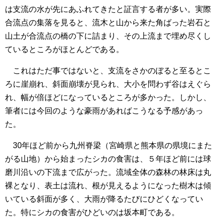
は支流の水が先にあふれてきたと証言する者が多い。実際
合流点の集落を見ると、流木と山から来た角ばった岩石と
山土が合流点の橋の下に詰まり、その上流まで埋め尽くし
ているところがほとんどである。
これはただ事ではないと、支流をさかのぼると至るとこ
ろに崖崩れ、斜面崩壊が見られ、大小を問わず谷はえぐら
れ、幅が倍ほどになっているところが多かった。しかし、
筆者には今回のような豪雨があればこうなる予感があっ
た。
30年ほど前から九州脊梁（宮崎県と熊本県の県境にまた
がる山地）から始まったシカの食害は、５年ほど前には球
磨川沿いの下流まで広がった。流域全体の森林の林床は丸
裸となり、表土は流れ、根が見えるようになった樹木は傾
いている斜面が多く、大雨が降るたびにひどくなってい
た。特にシカの食害がひどいのは坂本町である。