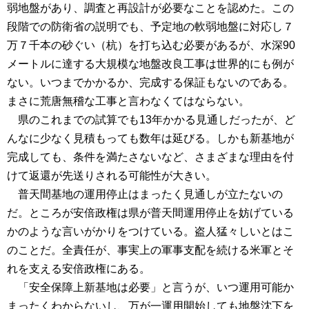
弱地盤があり、調査と再設計が必要なことを認めた。この
段階での防衛省の説明でも、予定地の軟弱地盤に対応し７
万７千本の砂ぐい（杭）を打ち込む必要があるが、水深90
メートルに達する大規模な地盤改良工事は世界的にも例が
ない。いつまでかかるか、完成する保証もないのである。
まさに荒唐無稽な工事と言わなくてはならない。
県のこれまでの試算でも13年かかる見通しだったが、ど
んなに少なく見積もっても数年は延びる。しかも新基地が
完成しても、条件を満たさないなど、さまざまな理由を付
けて返還が先送りされる可能性が大きい。
普天間基地の運用停止はまったく見通しが立たないの
だ。ところが安倍政権は県が普天間運用停止を妨げている
かのような言いがかりをつけている。盗人猛々しいとはこ
のことだ。全責任が、事実上の軍事支配を続ける米軍とそ
れを支える安倍政権にある。
「安全保障上新基地は必要」と言うが、いつ運用可能か
まったくわからないし、万が一運用開始しても地盤沈下を