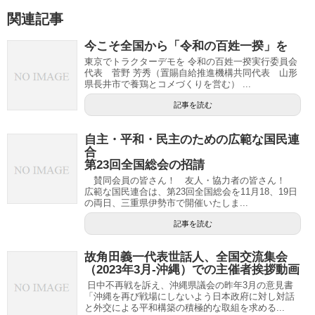
関連記事
今こそ全国から「令和の百姓一揆」を
東京でトラクターデモを 令和の百姓一揆実行委員会
代表 菅野 芳秀（置賜自給推進機構共同代表 山形
県長井市で養鶏とコメづくりを営む） ...
記事を読む
自主・平和・民主のための広範な国民連
合
第23回全国総会の招請
賛同会員の皆さん！ 友人・協力者の皆さん！
広範な国民連合は、第23回全国総会を11月18、19日
の両日、三重県伊勢市で開催いたしま...
記事を読む
故角田義一代表世話人、全国交流集会
（2023年3月-沖縄）での主催者挨拶動画
日中不再戦を訴え、沖縄県議会の昨年3月の意見書
「沖縄を再び戦場にしないよう日本政府に対し対話
と外交による平和構築の積極的な取組を求める...