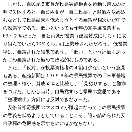
しかし、自民系５市長が投票実施拒否を策動し県民の批
判で失敗すると、自公両党が「自主投票」と静観を決め込
むなどして投票結果を低めようとする画策が相次いだ中で
の投票率である。低いといっても昨年の知事選投票率も
63・２％だった。自公両党が投票（建設賛成にしろ）に取
り組んでいたら10％くらいは上乗せされただろう。 低投票
率は、画策された結果であり、「低い」という評価もあら
かじめ画策された極めて政治的なものである。
また、「反対」が投票資格者の４割は少ないという意見
もある。産経新聞は１９９６年の県民投票での「米軍基地
の整理・縮小」賛成53％と比較し、「見劣りする」と難癖
をつけた。しかし当時、自民党すらも県民の意思である
「整理縮小」方針には反対できなかった。
安倍首相応援団のマスコミが躍起になってこの県民投票
の意義を低めようとしていることこそ、追い詰められた安
倍政権の危機感を示すものにほかならない。