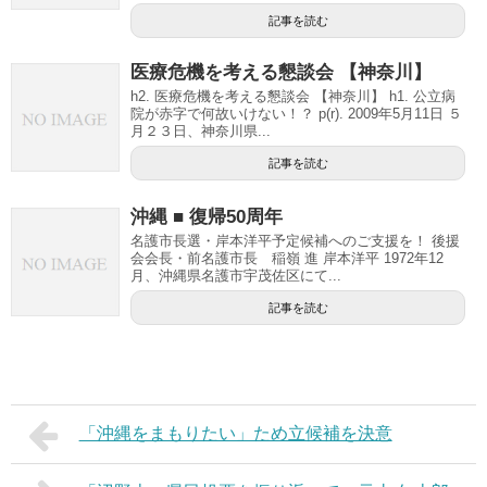
記事を読む
医療危機を考える懇談会 【神奈川】
h2. 医療危機を考える懇談会 【神奈川】 h1. 公立病
院が赤字で何故いけない！？ p(r). 2009年5月11日 ５
月２３日、神奈川県...
記事を読む
沖縄 ■ 復帰50周年
名護市長選・岸本洋平予定候補へのご支援を！ 後援
会会長・前名護市長 稲嶺 進 岸本洋平 1972年12
月、沖縄県名護市宇茂佐区にて...
記事を読む
「沖縄をまもりたい」ため立候補を決意