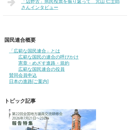
「辺野古」県民投票を振り返って 元山 仁士郎
さんインタビュー
国民連合概要
「広範な国民連合」とは
広範な国民の連合の呼びかけ
憲章・めざす進路・規約
広範な国民連合の役員
賛同会員申込
日本の進路[ご案内]
トピック記事