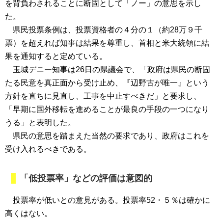
を背負わされることに断固として「ノー」の意思を示し
た。
県民投票条例は、投票資格者の４分の１（約28万９千
票）を超えれば知事は結果を尊重し、首相と米大統領に結
果を通知すると定めている。
玉城デニー知事は26日の県議会で、「政府は県民の断固
たる民意を真正面から受け止め、『辺野古が唯一』という
方針を直ちに見直し、工事を中止すべきだ」と要求し、
「早期に国外移転を進めることが最良の手段の一つになり
うる」と表明した。
県民の意思を踏まえた当然の要求であり、政府はこれを
受け入れるべきである。
「低投票率」などの評価は意図的
投票率が低いとの意見がある。投票率52・５％は確かに
高くはない。