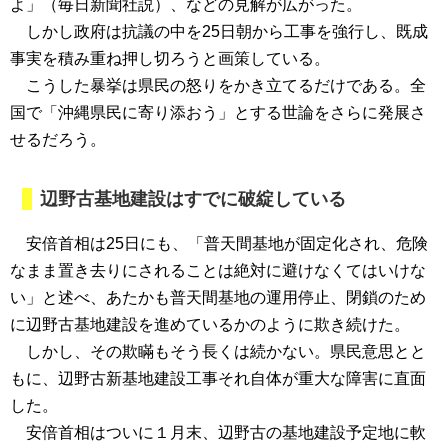
よ」（毎日新聞社説）、などの見解が広がった。
しかし政府は抗議の中を25日朝から工事を強行し、既成
事実を積み重ね押し切ろうと画策している。
こうした暴挙は県民の怒りをかき立てるだけである。全
国で「沖縄県民に寄り添おう」とする世論をさらに発展さ
せるだろう。
辺野古基地建設はすでに破綻している
安倍首相は25日にも、「普天間基地が固定化され、危険
なまま置き去りにされることは絶対に避けなくてはいけな
い」と述べ、あたかも普天間基地の運用停止、閉鎖のため
に辺野古基地建設を進めているかのように欺き続けた。
しかし、その欺瞞もそう長くは続かない。県民意思とと
もに、辺野古新基地建設工事それ自体が重大な障害に直面
した。
安倍首相はついに１月末、辺野古の基地建設予定地に軟