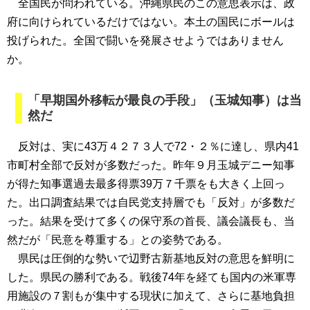
全国民が問われている。沖縄県民のこの意思表示は、政
府に向けられているだけではない。本土の国民にボールは
投げられた。全国で闘いを発展させようではありません
か。
「早期国外移転が最良の手段」（玉城知事）は当
然だ
反対は、実に43万４２７３人で72・２％に達し、県内41
市町村全部で反対が多数だった。昨年９月玉城デニー知事
が得た知事選過去最多得票39万７千票をも大きく上回っ
た。出口調査結果では自民党支持層でも「反対」が多数だ
った。結果を受けて多くの保守系の首長、議会議長も、当
然だが「民意を尊重する」との姿勢である。
県民は圧倒的な勢いで辺野古新基地反対の意思を鮮明に
した。県民の勝利である。戦後74年を経ても国内の米軍専
用施設の７割もが集中する現状に加えて、さらに基地負担