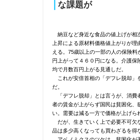
な課題が
納豆など身近な食品の値上げが相次
上昇による原材料価格値上がりが理
える。75歳以上の一部の人の保険
円上がって４６０円になる。介護保
均で月数百円上がる見通しだ。
これが安倍首相の「デフレ脱却」を
だ。
「デフレ脱却」とは言うが、消費者
者の賃金が上がらず国民は貧困化、
い。需要は減る一方で価格が上げら
だが、生きていく上で必要不可欠な
品は多少高くなっても買わざるを得
アベノミクスのツケは、貧困化が著