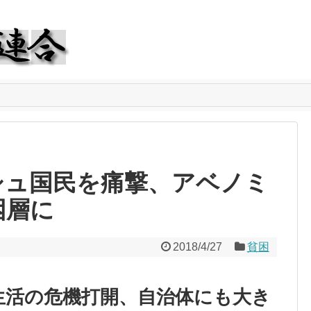
シュ国民を痛撃、アベノミ
困層に
2018/4/27
貧困
生活の危機打開、自治体にも大き