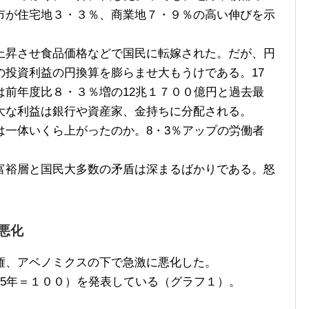
市が住宅地３・３％、商業地７・９％の高い伸びを示
昇させ食品価格などで国民に転嫁された。だが、円
の投資利益の円換算を膨らませ大もうけである。17
は前年度比８・３％増の12兆１７００億円と過去最
大な利益は銀行や資産家、金持ちに分配される。
一体いくら上がったのか。8・3％アップの労働者
裕層と国民大多数の矛盾は深まるばかりである。怒
悪化
、アベノミクスの下で急激に悪化した。
5年＝１００）を発表している（グラフ１）。