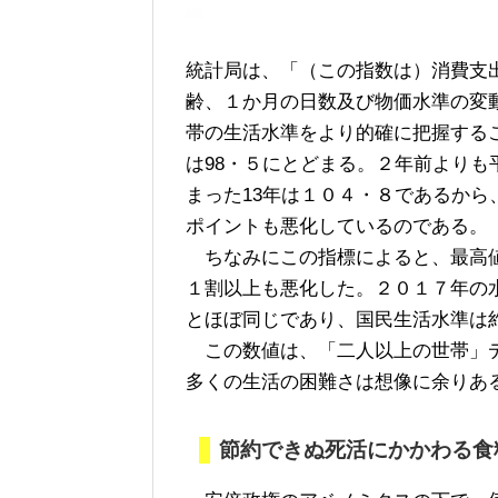
統計局は、「（この指数は）消費支
齢、１か月の日数及び物価水準の変
帯の生活水準をより的確に把握する
は98・５にとどまる。２年前より
まった13年は１０４・８であるか
ポイントも悪化しているのである。
ちなみにこの指標によると、最高値
１割以上も悪化した。２０１７年の
とほぼ同じであり、国民生活水準は約
この数値は、「二人以上の世帯」デ
多くの生活の困難さは想像に余りあ
節約できぬ死活にかかわる食