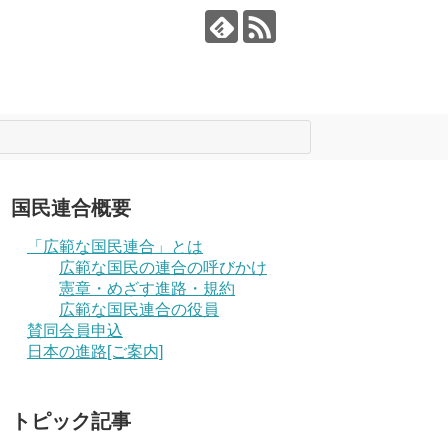
国民連合概要
「広範な国民連合」とは
広範な国民の連合の呼びかけ
憲章・めざす進路・規約
広範な国民連合の役員
賛同会員申込
日本の進路[ご案内]
トピック記事