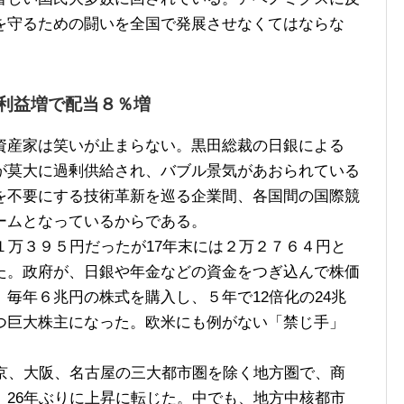
を守るための闘いを全国で発展させなくてはならな
利益増で配当８％増
産家は笑いが止まらない。黒田総裁の日銀による
が莫大に過剰供給され、バブル景気があおられている
を不要にする技術革新を巡る企業間、各国間の国際競
ームとなっているからである。
１万３９５円だったが17年末には２万２７６４円と
た。政府が、日銀や年金などの資金をつぎ込んで株価
毎年６兆円の株式を購入し、５年で12倍化の24兆
つ巨大株主になった。欧米にも例がない「禁じ手」
京、大阪、名古屋の三大都市圏を除く地方圏で、商
、26年ぶりに上昇に転じた。中でも、地方中核都市