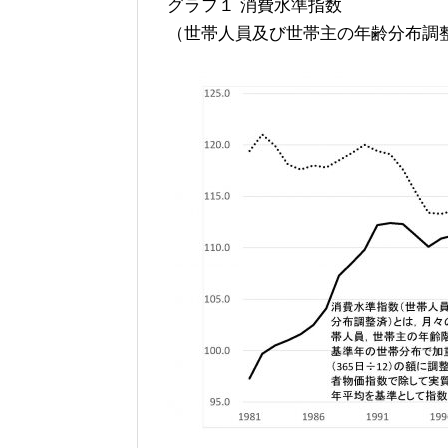
グラフ１ 消費水準指数
（世帯人員及び世帯主の年齢分布調