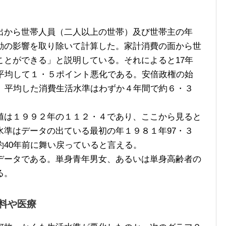
出から世帯人員（二人以上の世帯）及び世帯主の年
動の影響を取り除いて計算した。家計消費の面から世
ことができる」と説明している。それによると17年
も平均して１・５ポイント悪化である。安倍政権の始
ら、平均した消費生活水準はわずか４年間で約６・３
は１９９２年の１１２・４であり、ここから見ると
水準はデータの出ている最初の年１９８１年97・３
40年前に舞い戻っていると言える。
ータである。単身青年男女、あるいは単身高齢者の
る。
料や医療