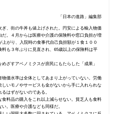
「日本の進路」編集部
ぎ、街の牛丼も値上げされた。円安による輸入物価
由だ。４月からは医療や介護の保険料や窓口負担が増
料が上がり、入院時の食事代自己負担額が１食１００
険料も３年ぶりに見直され、65歳以上の保険料は平
めざすアベノミクスが庶民にもたらした「成果」
物価水準は全体としてあまり上がっていない。労働
欲しいモノやサービスも金がないから手に入れられな
れるはずがないのである。
食料品の購入をこれ以上減らせない。貧乏人も食料
ない。医療や介護なども同様だ。
しい国民大多数に回されている。アベノミクスに反