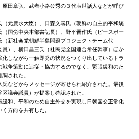
、原田章弘、武者小路公秀の３代表世話人などが呼び
（元農水大臣）、日森文尋氏（朝鮮の自主的平和統
氏（国労中央本部書記長）、野平晋作氏（ピースボー
氏（新社会党朝鮮半島問題プロジェクトチーム代
委員）、横田昌三氏（社民党全国連合常任幹事）ほか
強化しながら一触即発の状況をつくり出しているトラ
の戦争策動に追従・協力するのでなく、緊張緩和のた
強調された。
氏などからメッセージが寄せられ紹介された。最後
谷区議会議員）が提案し確認された。
緩和、平和のため自主外交を実現し日朝国交正常化
いく方向を共有した。