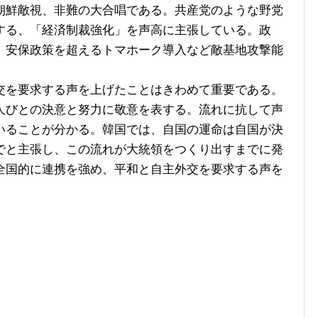
鮮敵視、非難の大合唱である。共産党のような野党
する、「経済制裁強化」を声高に主張している。政
」安保政策を超えるトマホーク導入など敵基地攻撃能
を要求する声を上げたことはきわめて重要である。
人びとの決意と努力に敬意を表する。流れに抗して声
いることが分かる。韓国では、自国の運命は自国が決
でと主張し、この流れが大統領をつくり出すまでに発
全国的に連携を強め、平和と自主外交を要求する声を