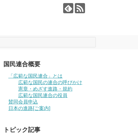
国民連合概要
「広範な国民連合」とは
広範な国民の連合の呼びかけ
憲章・めざす進路・規約
広範な国民連合の役員
賛同会員申込
日本の進路[ご案内]
トピック記事