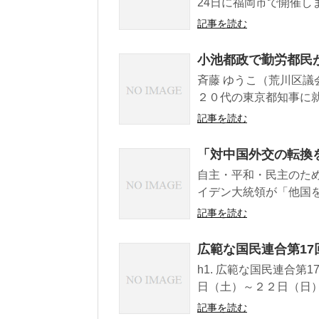
24日に福岡市で開催し
記事を読む
小池都政で勤労都民
斉藤 ゆうこ（荒川区
２０代の東京都知事に就
記事を読む
「対中国外交の転換
自主・平和・民主のた
イデン大統領が「他国を
記事を読む
広範な国民連合第1
h1. 広範な国民連合
日（土）～２２日（日）
記事を読む