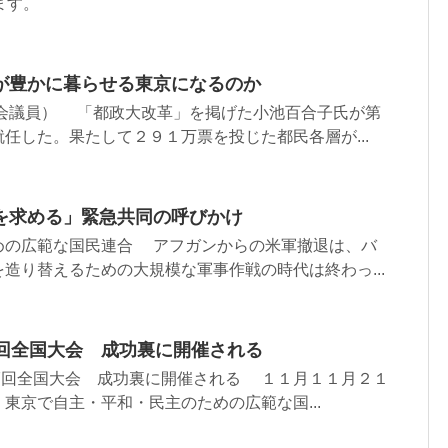
ます。
が豊かに暮らせる東京になるのか
議会議員） 「都政大改革」を掲げた小池百合子氏が第
任した。果たして２９１万票を投じた都民各層が...
を求める」緊急共同の呼びかけ
めの広範な国民連合 アフガンからの米軍撤退は、バ
造り替えるための大規模な軍事作戦の時代は終わっ...
7回全国大会 成功裏に開催される
第17回全国大会 成功裏に開催される １１月１１月２１
東京で自主・平和・民主のための広範な国...