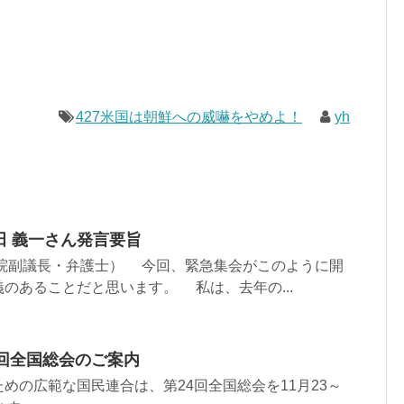
427米国は朝鮮への威嚇をやめよ！
yh
角田 義一さん発言要旨
議院副議長・弁護士） 今回、緊急集会がこのように開
のあることだと思います。 私は、去年の...
4回全国総会のご案内
の広範な国民連合は、第24回全国総会を11月23～