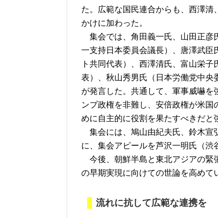
た。広範な国民連合からも、西澤清
かけに加わった。
集会では、角田義一氏、山田正彦氏
一支持日本委員会議長）、唐澤武臣
ト共同代表）、西澤清氏、富山栄子
表）、秋山秀男氏（日本労働党中央
が発言した。共通して、軍事威嚇を
ンプ政権を非難し、安倍政権が米国
めに自主的に役割を果たすべきだと
集会には、鳩山由紀夫氏、鈴木宣弘
に、集会アピールを芦沢一明氏（渋
今後、朝鮮半島と東北アジアの緊張
の早期実現に向けての世論を高めて
流れに抗して広範な連携を