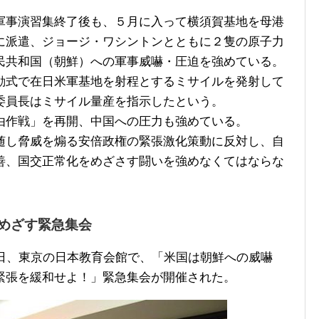
事演習集終了後も、５月に入って横須賀基地を母港
に派遣、ジョージ・ワシントンとともに２隻の原子力
民共和国（朝鮮）への軍事威嚇・圧迫を強めている。
動式で在日米軍基地を射程とするミサイルを発射して
委員長はミサイル量産を指示したという。
作戦」を再開、中国への圧力も強めている。
し脅威を煽る安倍政権の緊張激化策動に反対し、自
善、国交正常化をめざさす闘いを強めなくてはならな
めざす緊急集会
日、東京の日本教育会館で、「米国は朝鮮への威嚇
緊張を緩和せよ！」緊急集会が開催された。