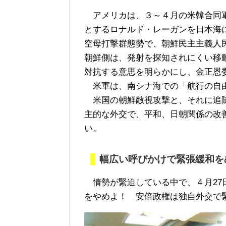
アメリカは、３～４月の米韓合同軍
とするロナルド・レーガンを日本海
空母打撃群態勢で、朝鮮民主主義人
朝鮮側は、発射を探知されにくい移
対抗する意思を明らかにし、金正恩
米軍は、南シナ海での「航行の自由
米国の朝鮮敵視攻撃と、それに追随
主的な外交で、平和、日朝関係の改
い。
幅広い呼びかけで緊張緩和を
情勢が緊迫している中で、４月27
をやめよ！ 安倍政権は独自外交で