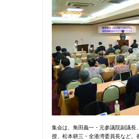
集会は、角田義一・元参議院副議長
授、松本耕三・全港湾委員長など、