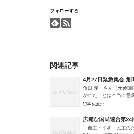
フォローする
関連記事
4月27日緊急集会 
角田 義一さん（元参
かれたことは本当に意義
記事を読む
広範な国民連合第2
自主・平和・民主のため