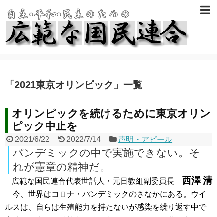
「
2021東京オリンピック
」
一覧
オリンピックを続けるために東京オリン
ピック中止を
2021/6/22
2022/7/14
声明・アピール
パンデミックの中で実施できない。そ
れが憲章の精神だ。
西澤 清
広範な国民連合代表世話人・元日教組副委員長
今、世界はコロナ・パンデミックのさなかにある。ウイ
ルスは、自らは生殖能力を持たないが感染を繰り返す中で