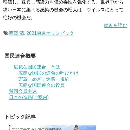
増殖し、変異し感染力を強め毒性を強化する。世界中から
狭い日本に集まる感染の機会の増大は、ウイルスにとって
絶好の機会だ。
続きを読む
西澤 清
,
2021東京オリンピック
国民連合概要
「広範な国民連合」とは
広範な国民の連合の呼びかけ
憲章・めざす進路・規約
広範な国民連合の役員
賛同会員申込
日本の進路[ご案内]
トピック記事