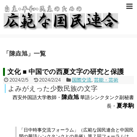
「
陳垚旭
」
一覧
文化 ■ 中国での西夏文字の研究と保護
2024/2/5
2024/2/24
国際交流
,
芸能・芸術
よみがえった少数民族の文字
陳垚旭
西安外国語大学教師・
華語シンクタンク副秘書
夏孝駒
長・
「日中時事交流フォーラム」（広範な国民連合と中国民
間の華語シンクタンクとの共催）第７回フォーラムは