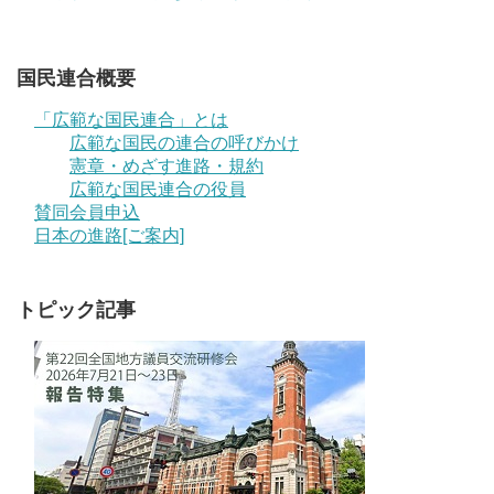
国民連合概要
「広範な国民連合」とは
広範な国民の連合の呼びかけ
憲章・めざす進路・規約
広範な国民連合の役員
賛同会員申込
日本の進路[ご案内]
トピック記事