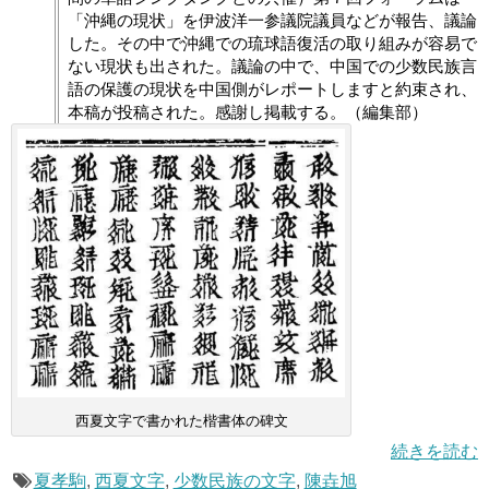
「沖縄の現状」を伊波洋一参議院議員などが報告、議論
した。その中で沖縄での琉球語復活の取り組みが容易で
ない現状も出された。議論の中で、中国での少数民族言
語の保護の現状を中国側がレポートしますと約束され、
本稿が投稿された。感謝し掲載する。（編集部）
西夏文字で書かれた楷書体の碑文
続きを読む
夏孝駒
,
西夏文字
,
少数民族の文字
,
陳垚旭