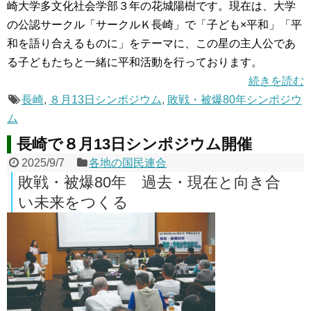
崎大学多文化社会学部３年の花城陽樹です。現在は、大学
の公認サークル「サークルＫ長崎」で「子ども×平和」「平
和を語り合えるものに」をテーマに、この星の主人公であ
る子どもたちと一緒に平和活動を行っております。
続きを読む
長崎
,
８月13日シンポジウム
,
敗戦・被爆80年シンポジウ
ム
長崎で８月13日シンポジウム開催
2025/9/7
各地の国民連合
敗戦・被爆80年 過去・現在と向き合
い未来をつくる