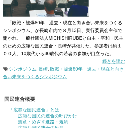
「敗戦・被爆80年 過去・現在と向き合い未来をつくる
シンポジウム」が長崎市内で８月13日、実行委員会主催で
開かれ、一般社団法人MICHISHIRUBEと自主・平和・民主
のための広範な国民連合・長崎が共催した。参加者は約１
００人、10歳代から30歳代の若者の参加が目立った。
続きを読む
シンポジウム
,
長崎
,
敗戦・被爆80年 過去・現在と向き
合い未来をつくるシンポジウム
国民連合概要
「広範な国民連合」とは
広範な国民の連合の呼びかけ
憲章・めざす進路・規約
広範な国民連合の役員