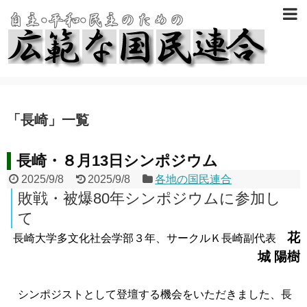
「
長崎
」
一覧
長崎・８月13日シンポジウム
2025/9/8
2025/9/8
各地の国民連合
敗戦・被爆80年シンポジウムに参加し
て
花
長崎大学多文化社会学部３年、サークルＫ長崎副代表
城 陽樹
シンポジストとして登壇する機会をいただきました、長