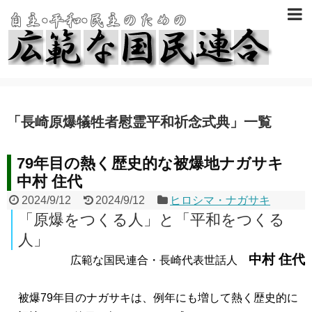
「
長崎原爆犠牲者慰霊平和祈念式典
」
一覧
79年目の熱く歴史的な被爆地ナガサキ
中村 住代
2024/9/12
2024/9/12
ヒロシマ・ナガサキ
「原爆をつくる人」と「平和をつくる
人」
中村 住代
広範な国民連合・長崎代表世話人
被爆79年目のナガサキは、例年にも増して熱く歴史的に