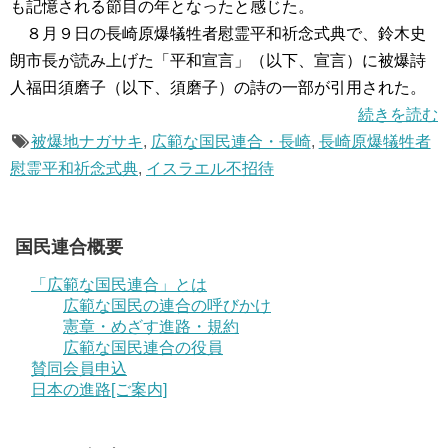
も記憶される節目の年となったと感じた。
８月９日の長崎原爆犠牲者慰霊平和祈念式典で、鈴木史
朗市長が読み上げた「平和宣言」（以下、宣言）に被爆詩
人福田須磨子（以下、須磨子）の詩の一部が引用された。
続きを読む
被爆地ナガサキ
,
広範な国民連合・長崎
,
長崎原爆犠牲者
慰霊平和祈念式典
,
イスラエル不招待
国民連合概要
「広範な国民連合」とは
広範な国民の連合の呼びかけ
憲章・めざす進路・規約
広範な国民連合の役員
賛同会員申込
日本の進路[ご案内]