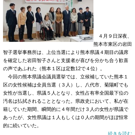
４月９日深夜、
熊本市東区の岩田
智子選挙事務所は、上位当選により熊本県議４期目の議席
を確定した岩田智子さんと支援者が喜びを分かち合う歓喜
の声であふれた（熊本１区は定数12で４位）。
今回の熊本県議会議員選挙では、立候補していた熊本１
区の女性候補は全員当選（３人）し、八代市、菊陽町でも
女性が当選し、県議５人となり、女性占有率全国最下位の
汚名は払拭されることとなった。県政史において、私が在
籍していた期間、瞬間的に４年間だけ３人の女性が県議で
あったが、女性県議は１人もしくは０人の期間がほぼ恒常
的に続いていた。
続きを読む