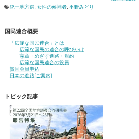
統一地方選
,
女性の候補者
,
平野みどり
国民連合概要
「広範な国民連合」とは
広範な国民の連合の呼びかけ
憲章・めざす進路・規約
広範な国民連合の役員
賛同会員申込
日本の進路[ご案内]
トピック記事