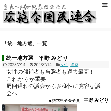
「
統一地方選
」
一覧
統一地方選 平野 みどり
2023/7/14
2023/7/14
女性
,
選挙
女性の候補者も当選者も過去最高！
これからが重要
周回遅れの議会から多様性に寛容な議
会へ
平野 みどり
元熊本県議会議員