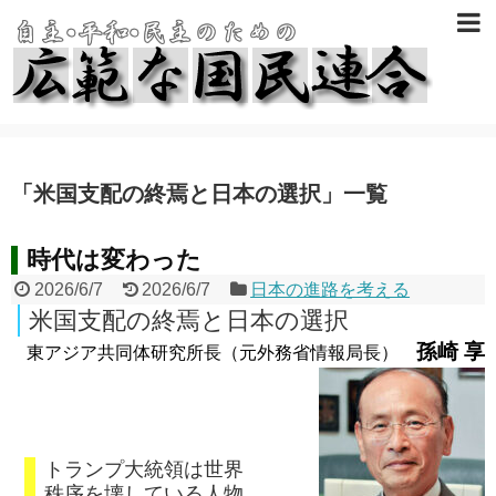
「
米国支配の終焉と日本の選択
」
一覧
時代は変わった
2026/6/7
2026/6/7
日本の進路を考える
米国支配の終焉と日本の選択
孫崎 享
東アジア共同体研究所長（元外務省情報局長）
トランプ大統領は世界
秩序を壊している人物