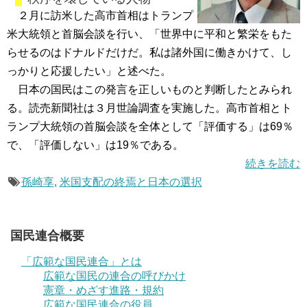
２月に訪米した高市首相はトランプ
米大統領と首脳会談を行い、「世界中に平和と繁栄をもた
らせるのはドナルドだけだ。私は諸外国に働きかけて、し
っかりと応援したい」と述べた。
日本の国民はこの発言を正しいものと判断したとみられ
る。読売新聞社は３月世論調査を実施した。高市首相とト
ランプ大統領の首脳会談を全体として「評価する」は69％
で、「評価しない」は19％である。
続きを読む
孫崎享
,
米国支配の終焉と日本の選択
国民連合概要
「広範な国民連合」とは
広範な国民の連合の呼びかけ
憲章・めざす進路・規約
広範な国民連合の役員