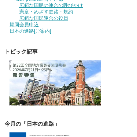
広範な国民の連合の呼びかけ
憲章・めざす進路・規約
広範な国民連合の役員
賛同会員申込
日本の進路[ご案内]
トピック記事
今月の「日本の進路」