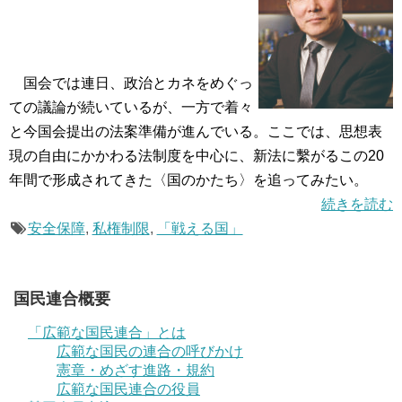
国会では連日、政治とカネをめぐっ
ての議論が続いているが、一方で着々
と今国会提出の法案準備が進んでいる。ここでは、思想表
現の自由にかかわる法制度を中心に、新法に繫がるこの20
年間で形成されてきた〈国のかたち〉を追ってみたい。
続きを読む
安全保障
,
私権制限
,
「戦える国」
国民連合概要
「広範な国民連合」とは
広範な国民の連合の呼びかけ
憲章・めざす進路・規約
広範な国民連合の役員