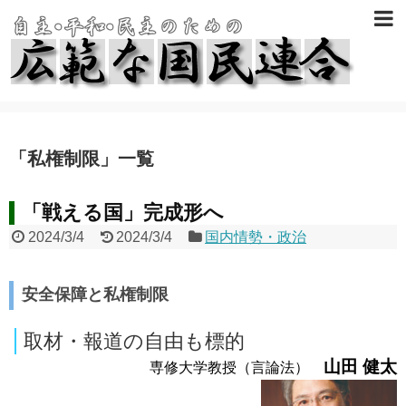
「
私権制限
」
一覧
「戦える国」完成形へ
2024/3/4
2024/3/4
国内情勢・政治
安全保障と私権制限
取材・報道の自由も標的
山田 健太
専修大学教授（言論法）