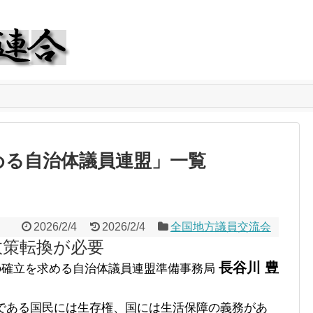
める自治体議員連盟
」
一覧
2026/2/4
2026/2/4
全国地方議員交流会
政策転換が必要
長谷川 豊
の確立を求める自治体議員連盟準備事務局
である国民には生存権、国には生活保障の義務があ