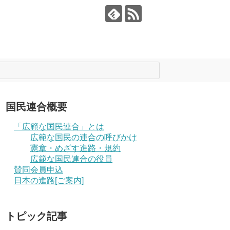
国民連合概要
「広範な国民連合」とは
広範な国民の連合の呼びかけ
憲章・めざす進路・規約
広範な国民連合の役員
賛同会員申込
日本の進路[ご案内]
トピック記事