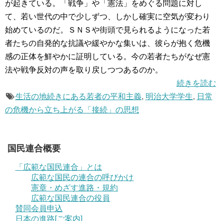
が起きている。「戦争」や「憲法」をめぐる問題に対し
て、若い世代の中で少しずつ、しかし確実に空気が変わり
始めているのだ。ＳＮＳや街頭で見られるようになった若
者たちの自発的な抗議や緩やかな集いは、彼らが抱く危機
感の正体を鮮やかに証明している。今の若者たちがなぜ憲
法や戦争反対の声を取り戻しつつあるのか。
続きを読む
生活の地続きにある若者の平和主義
,
明治大学学生
,
日常
の危機から立ち上がる「接続」の思想
国民連合概要
「広範な国民連合」とは
広範な国民の連合の呼びかけ
憲章・めざす進路・規約
広範な国民連合の役員
賛同会員申込
日本の進路[ご案内]