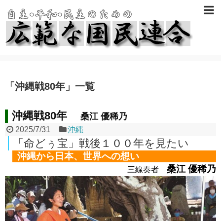
「
沖縄戦80年
」
一覧
沖縄戦80年
桑江 優稀乃
2025/7/31
沖縄
「命どぅ宝」戦後１００年を見たい
沖縄から日本、世界への想い
桑江 優稀乃
三線奏者