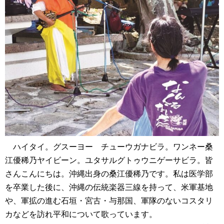
ハイタイ。グスーヨー チューウガナビラ。ワンネー桑
江優稀乃ヤイビーン。ユタサルグトゥウニゲーサビラ。皆
さんこんにちは。沖縄出身の桑江優稀乃です。私は医学部
を卒業した後に、沖縄の伝統楽器三線を持って、米軍基地
や、軍拡の進む石垣・宮古・与那国、軍隊のないコスタリ
カなどを訪れ平和について歌っています。