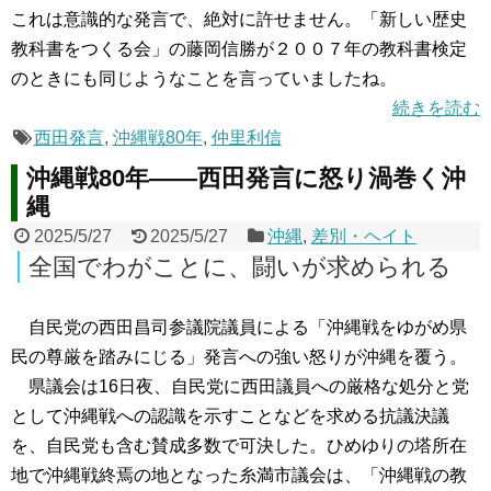
これは意識的な発言で、絶対に許せません。「新しい歴史
教科書をつくる会」の藤岡信勝が２００７年の教科書検定
のときにも同じようなことを言っていましたね。
続きを読む
西田発言
,
沖縄戦80年
,
仲里利信
沖縄戦80年――西田発言に怒り渦巻く沖
縄
2025/5/27
2025/5/27
沖縄
,
差別・ヘイト
全国でわがことに、闘いが求められる
自民党の西田昌司参議院議員による「沖縄戦をゆがめ県
民の尊厳を踏みにじる」発言への強い怒りが沖縄を覆う。
県議会は16日夜、自民党に西田議員への厳格な処分と党
として沖縄戦への認識を示すことなどを求める抗議決議
を、自民党も含む賛成多数で可決した。ひめゆりの塔所在
地で沖縄戦終焉の地となった糸満市議会は、「沖縄戦の教