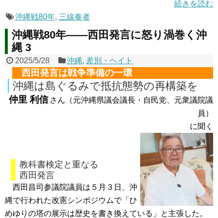
続きを読む
沖縄戦80年
,
三線奏者
沖縄戦80年――西田発言に怒り渦巻く沖
縄 3
2025/5/28
沖縄
,
差別・ヘイト
西田発言は戦争準備の一環
沖縄は島ぐるみで抵抗態勢の再構築を
仲里 利信
さん（元沖縄県議会議長・自民党、元衆議院議
員）
に聞く
教科書検定と重なる
西田発言
西田昌司参議院議員は５月３日、沖
縄で行われた改憲シンポジウムで「ひ
めゆりの塔の展示は歴史を書き換えている」と主張した。