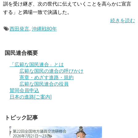
訓を受け継ぎ、次の世代に伝えていくことを高らかに宣言
する」と満場一致で決議した。
続きを読む
西田発言
,
沖縄戦80年
国民連合概要
「広範な国民連合」とは
広範な国民の連合の呼びかけ
憲章・めざす進路・規約
広範な国民連合の役員
賛同会員申込
日本の進路[ご案内]
トピック記事