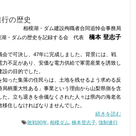
連行の歴史
相模湖・ダム建設殉職者合同追悼会事務局
橋本 登志子
模湖・ダムの歴史を記録する会 代表
会で可決し、47年に完成しました。背景には、戦
電力不足があり、安価な電力供給で軍需産業を誘致し
建設の目的でした。
知った集落の住民らは、土地を残せるよう求める反
時局柄重大性ある」事業という理由から山梨県側を含
した。立ち退きを余儀なくされた人々は県内の海老名
散移住しなければなりませんでした。
続きを読む
敗戦80年
,
相模ダム
,
橋本登志子
,
強制連行