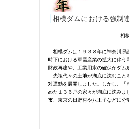
相模ダムにおける強制
相
相模ダムは１９３８年に神奈川県議
時下における軍需産業の拡大に伴う
財政再建や、工業用水の確保がダム
先祖代々の土地が湖底に沈むことを
対運動を展開しました。しかし、「
めた１３６戸の家々が湖底に沈みま
市、東京の日野村や八王子などに分