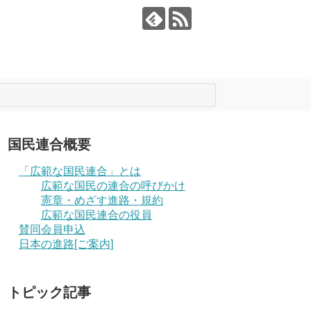
国民連合概要
「広範な国民連合」とは
広範な国民の連合の呼びかけ
憲章・めざす進路・規約
広範な国民連合の役員
賛同会員申込
日本の進路[ご案内]
トピック記事