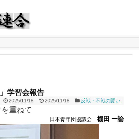
」学習会報告
2025/11/18
2025/11/18
反戦・不戦の闘い
ナを重ねて
棚田 一論
日本青年団協議会