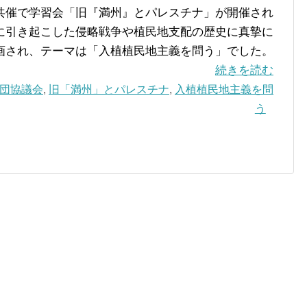
共催で学習会「旧『満州』とパレスチナ」が開催され
に引き起こした侵略戦争や植民地支配の歴史に真摯に
画され、テーマは「入植植民地主義を問う」でした。
続きを読む
団協議会
,
旧「満州」とパレスチナ
,
入植植民地主義を問
う