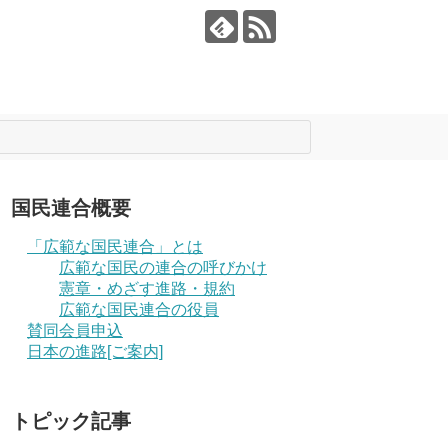
国民連合概要
「広範な国民連合」とは
広範な国民の連合の呼びかけ
憲章・めざす進路・規約
広範な国民連合の役員
賛同会員申込
日本の進路[ご案内]
トピック記事