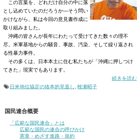
この言葉を、どれだけ自分の中に落
とし込めていたのだろうか―そう問い
かけながら、私は今回の意見書作成に
取り組みました。
沖縄の皆さんが長年にわたって受けてきた数々の理不
尽。米軍基地からの騒音、事故、汚染、そして繰り返され
る性暴力事件。
その多くは、日本本土に住む私たちが「沖縄に押しつけ
てきた」現実でもあります。
続きを読む
日米地位協定の抜本的見直し
,
牧瀬昭子
国民連合概要
「広範な国民連合」とは
広範な国民の連合の呼びかけ
憲章・めざす進路・規約