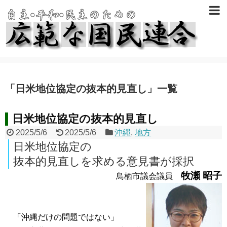
「
日米地位協定の抜本的見直し
」
一覧
日米地位協定の抜本的見直し
2025/5/6
2025/5/6
沖縄
,
地方
日米地位協定の
抜本的見直しを求める意見書が採択
牧瀬 昭子
鳥栖市議会議員
「沖縄だけの問題ではない」