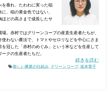
べを垂れ、たわわに実った稲
角に、稲の黄金色ではない、
胸ほどの高さまで成長したサ
。
場。赤村ではグリーンコープの産直生産者たちが、
け使わない農法で、トマトやセロリなどを中心にさま
前を冠した「赤村のめぐみ」という米などを生産して
ワークの生産者たちだ。
続きを読む
新しい農業の仕組み
,
グリーンコープ
,
坂本寛子