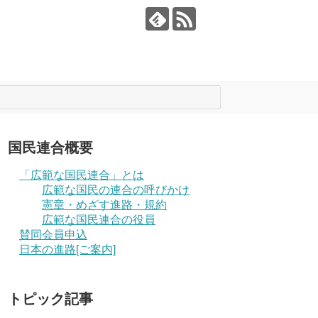
国民連合概要
「広範な国民連合」とは
広範な国民の連合の呼びかけ
憲章・めざす進路・規約
広範な国民連合の役員
賛同会員申込
日本の進路[ご案内]
トピック記事