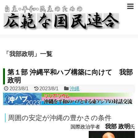
「
我部政明
」
一覧
第１部 沖縄平和ハブ構築に向けて 我部
政明
2023/8/1
2023/8/1
沖縄
周囲の安定が沖縄の豊かさの条件
我部 政明
国際政治学者
氏