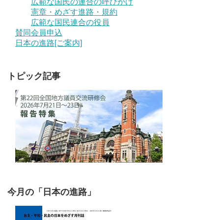
広範な国民の連合の呼びかけ
憲章・めざす進路・規約
広範な国民連合の役員
賛同会員申込
日本の進路[ご案内]
トピック記事
今月の「日本の進路」