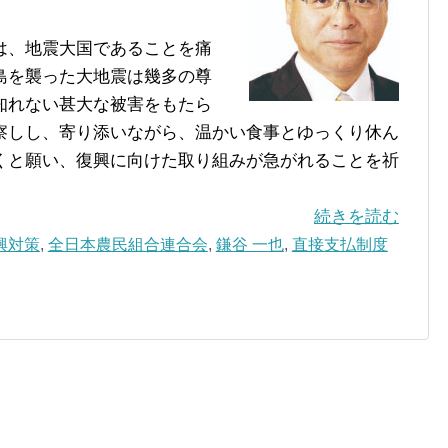
は、地震大国であることを痛
島を襲った大地震は幾多の尊
知れない甚大な被害をもたら
察しし、寄り添いながら、温かい食事とゆっくり休ん
くと願い、復興に向けた取り組みが急がれることを祈
続きを読む
興対策
,
全日本農民組合連合会
,
鎌谷 一也
,
直接支払制度