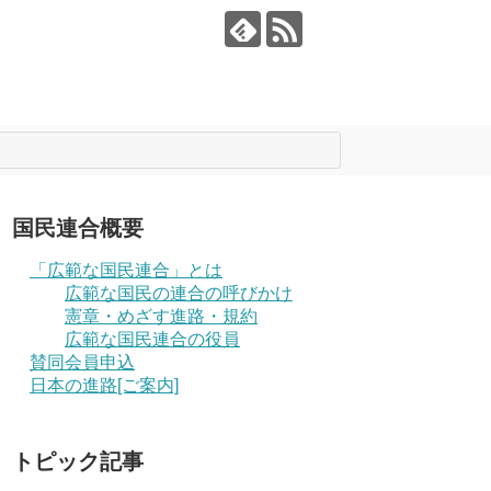
国民連合概要
「広範な国民連合」とは
広範な国民の連合の呼びかけ
憲章・めざす進路・規約
広範な国民連合の役員
賛同会員申込
日本の進路[ご案内]
トピック記事