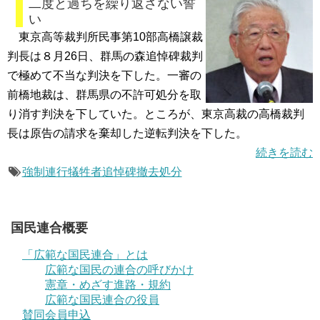
二度と過ちを繰り返さない誓
い
東京高等裁判所民事第10部高橋譲裁
判長は８月26日、群馬の森追悼碑裁判
で極めて不当な判決を下した。一審の
前橋地裁は、群馬県の不許可処分を取
り消す判決を下していた。ところが、東京高裁の高橋裁判
長は原告の請求を棄却した逆転判決を下した。
続きを読む
強制連行犠牲者追悼碑撤去処分
国民連合概要
「広範な国民連合」とは
広範な国民の連合の呼びかけ
憲章・めざす進路・規約
広範な国民連合の役員
賛同会員申込