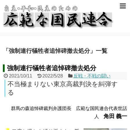
「
強制連行犠牲者追悼碑撤去処分
」
一覧
強制連行犠牲者追悼碑撤去処分
2021/10/11
2022/5/28
反戦・不戦の闘い
不当極まりない東京高裁判決を糾弾す
る
群馬の森追悼碑裁判弁護団長 広範な国民連合代表世話
角田 義一
人