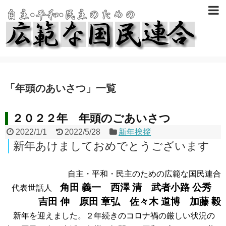
「
年頭のあいさつ
」
一覧
２０２２年 年頭のごあいさつ
2022/1/1
2022/5/28
新年挨拶
新年あけましておめでとうございます
自主・平和・民主のための広範な国民連合
角田 義一 西澤 清 武者小路 公秀
代表世話人
吉田 伸 原田 章弘 佐々木 道博 加藤 毅
新年を迎えました。２年続きのコロナ禍の厳しい状況の