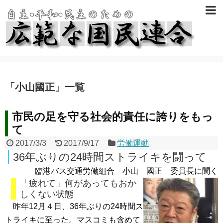
「
小山國正
」
一覧
市民の足を守る社会的責任に誇りをもっ
て
2017/3/3
2017/9/17
労働運動
36年ぶりの24時間ストライキを闘って
臨港バス交通労働組合 小山 國正 委員長に聞く
「疲れて」何があってもおか
しくない状態
昨年12月４日、36年ぶりの24時間ス
トライキに至った。マスコミも含めて