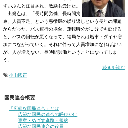
ずいぶんと注目され、激励も受けた。
出発点は、「長時間労働、長時間拘
束、人員不足」という悪循環の繰り返しという長年の課題
からだった。バス運行の場合、運転時分が１分でも延びる
と、バスの回転が悪くなって、結局それは増車・ダイヤ増
加につながっていく。それに伴って人員増加になればよい
が、人が増えない。長時間労働ということになってしま
う。
続きを読む
小山國正
国民連合概要
「広範な国民連合」とは
広範な国民の連合の呼びかけ
憲章・めざす進路・規約
広範な国民連合の役員