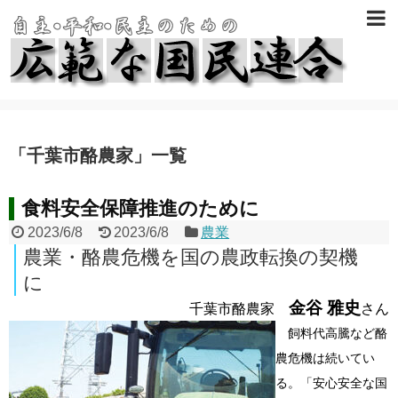
「
千葉市酪農家
」
一覧
食料安全保障推進のために
2023/6/8
2023/6/8
農業
農業・酪農危機を国の農政転換の契機
に
金谷 雅史
千葉市酪農家
さん
飼料代高騰など酪
農危機は続いてい
る。「安心安全な国