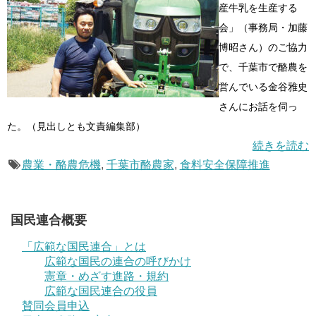
産牛乳を生産する
会」（事務局・加藤
博昭さん）のご協力
で、千葉市で酪農を
営んでいる金谷雅史
さんにお話を伺っ
た。（見出しとも文責編集部）
続きを読む
農業・酪農危機
,
千葉市酪農家
,
食料安全保障推進
国民連合概要
「広範な国民連合」とは
広範な国民の連合の呼びかけ
憲章・めざす進路・規約
広範な国民連合の役員
賛同会員申込