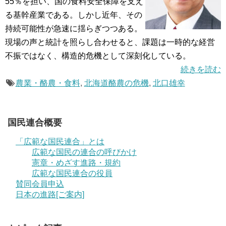
55％を担い、国の食料安全保障を支え
る基幹産業である。しかし近年、その
持続可能性が急速に揺らぎつつある。
現場の声と統計を照らし合わせると、課題は一時的な経営
不振ではなく、構造的危機として深刻化している。
続きを読む
農業・酪農・食料
,
北海道酪農の危機
,
北口雄幸
国民連合概要
「広範な国民連合」とは
広範な国民の連合の呼びかけ
憲章・めざす進路・規約
広範な国民連合の役員
賛同会員申込
日本の進路[ご案内]