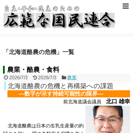
「
北海道酪農の危機
」
一覧
農業・酪農・食料
2026/7/3
2026/7/3
農業
北海道酪農の危機と再構築への課題
―数字が示す持続可能性の限界―
北口 雄幸
前北海道議会議員
北海道酪農は日本の生乳生産量の約