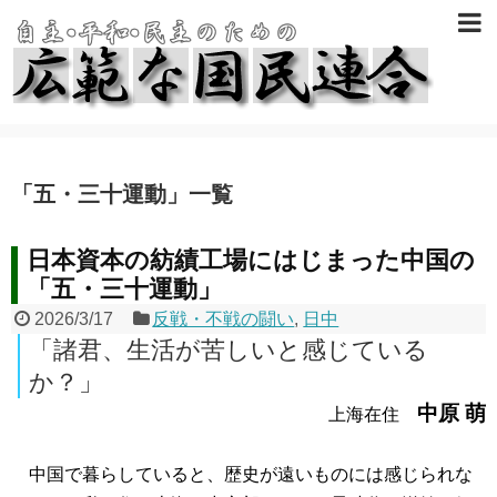
「
五・三十運動
」
一覧
日本資本の紡績工場にはじまった中国の
「五・三十運動」
2026/3/17
反戦・不戦の闘い
,
日中
「諸君、生活が苦しいと感じている
か？」
中原 萌
上海在住
中国で暮らしていると、歴史が遠いものには感じられな