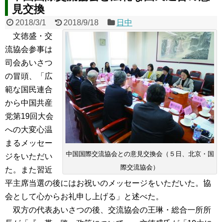
見交換
2018/3/1
2018/9/18
日中
文徳盛・交
流協会参事は
司会あいさつ
の冒頭、「広
範な国民連合
から中国共産
党第19回大会
への大変心温
まるメッセー
中国国際交流協会との意見交換会（５日、北京・国
ジをいただい
際交流協会）
た。また習近
平主席当選の後にはお祝いのメッセージをいただいた。協
会として心からお礼申し上げる」と述べた。
双方の代表あいさつの後、交流協会の王琳・総合一所所