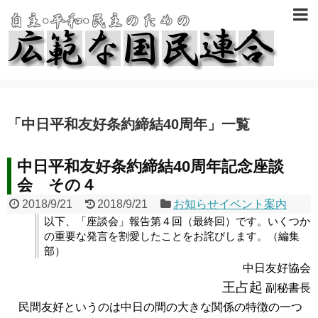
「
中日平和友好条約締結40周年
」
一覧
中日平和友好条約締結40周年記念座談
会 その４
2018/9/21
2018/9/21
お知らせイベント案内
以下、「座談会」報告第４回（最終回）です。いくつか
の重要な発言を割愛したことをお詫びします。（編集
部）
中日友好協会
王占起
副秘書長
民間友好というのは中日の間の大きな関係の特徴の一つ