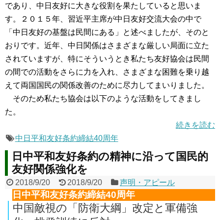
であり、中日友好に大きな役割を果たしていると思いま
す。２０１５年、習近平主席が中日友好交流大会の中で
「中日友好の基盤は民間にある」と述べましたが、そのと
おりです。近年、中日関係はさまざまな厳しい局面に立た
されていますが、特にそういうとき私たち友好協会は民間
の間での活動をさらに力を入れ、さまざまな困難を乗り越
えて両国国民の関係改善のために尽力してまいりました。
そのため私たち協会は以下のような活動をしてきまし
た。
続きを読む
中日平和友好条約締結40周年
日中平和友好条約の精神に沿って国民的
友好関係強化を
2018/9/20
2018/9/20
声明・アピール
日中平和友好条約締結40周年
中国敵視の「防衛大綱」改定と軍備強