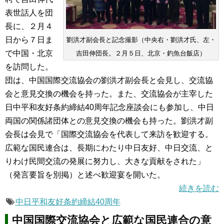
表世話人を団
長に、２月４
日から７日ま
劉洪才副会長と記念撮影（中央右・劉洪才氏、左・
で中国・北京
吉田伸団長。２月５日、北京・釣魚台飯店）
を訪問した。
団は、中国国際交流協会の劉洪才副会長と会見し、交流協
会と意見交換の機会を持った。また、交流協会が主宰した
日中平和友好条約締結40周年記念座談会にも参加し、中日
両国の関係諸団体との意見交換の機会も持った。劉洪才副
会長は会見で「国際交流協会を代表して来訪を歓迎する。
広範な国民連合は、長期にわたり中日友好、中日交流、と
りわけ民間交流の発展に努力し、大きな貢献をされた」
（発言要旨を別掲）と述べ歓迎宴を開いた。
続きを読む
中日平和友好条約締結40周年
中国国際交流協会と広範な国民連合の意