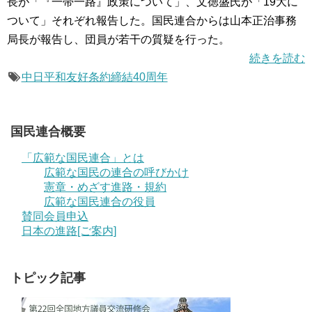
長が「『一帯一路』政策について」、文徳盛氏が「19大に
ついて」それぞれ報告した。国民連合からは山本正治事務
局長が報告し、団員が若干の質疑を行った。
続きを読む
中日平和友好条約締結40周年
国民連合概要
「広範な国民連合」とは
広範な国民の連合の呼びかけ
憲章・めざす進路・規約
広範な国民連合の役員
賛同会員申込
日本の進路[ご案内]
トピック記事