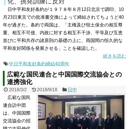
化、挑発訓練に反対
日中平和友好条約が１９７８年８月12日北京で調印、10
月23日東京での批准書交換によって締結されてちょうど40
年が過ぎた。条約で両国は、「主権及び領土保全の相互尊
重、相互不可侵、内政に対する相互不干渉、平等及び互恵
並びに平和共存の諸原則の基礎の上に、両国間の恒久的な
平和友好関係を発展させる」ことを確認した。
続きを読む
中日平和友好条約締結40周年
広範な国民連合と中国国際交流協会との
連携強化
2018/3/2
2018/9/18
日中
広範な国民
連合訪中団
は、中国国際
交流協会の招
聘で吉田伸代