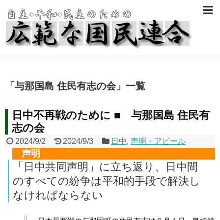
「
与那国島 住民有志の会
」
一覧
日中不再戦のために ■ 与那国島 住民有
志の会
2024/9/2
2024/9/3
日中
,
声明・アピール
声明
「日中共同声明」に立ち返り、日中間
のすべての紛争は平和的手段で解決し
なければならない