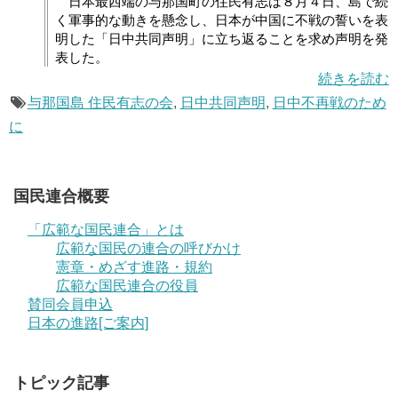
日本最西端の与那国町の住民有志は８月４日、島で続
く軍事的な動きを懸念し、日本が中国に不戦の誓いを表
明した「日中共同声明」に立ち返ることを求め声明を発
表した。
続きを読む
与那国島 住民有志の会
,
日中共同声明
,
日中不再戦のため
に
国民連合概要
「広範な国民連合」とは
広範な国民の連合の呼びかけ
憲章・めざす進路・規約
広範な国民連合の役員
賛同会員申込
日本の進路[ご案内]
トピック記事