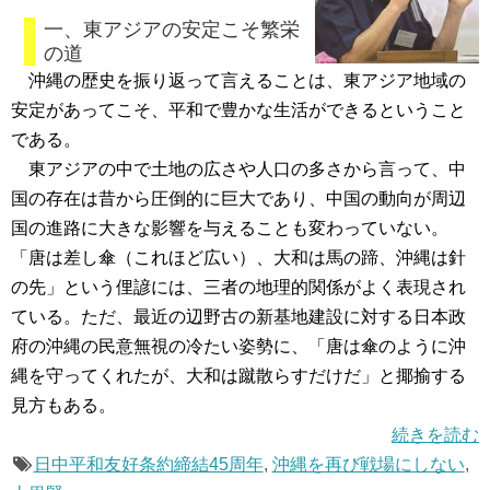
一、東アジアの安定こそ繁栄
の道
沖縄の歴史を振り返って言えることは、東アジア地域の
安定があってこそ、平和で豊かな生活ができるということ
である。
東アジアの中で土地の広さや人口の多さから言って、中
国の存在は昔から圧倒的に巨大であり、中国の動向が周辺
国の進路に大きな影響を与えることも変わっていない。
「唐は差し傘（これほど広い）、大和は馬の蹄、沖縄は針
の先」という俚諺には、三者の地理的関係がよく表現され
ている。ただ、最近の辺野古の新基地建設に対する日本政
府の沖縄の民意無視の冷たい姿勢に、「唐は傘のように沖
縄を守ってくれたが、大和は蹴散らすだけだ」と揶揄する
見方もある。
続きを読む
日中平和友好条約締結45周年
,
沖縄を再び戦場にしない
,