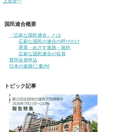
上里賢一
国民連合概要
「広範な国民連合」とは
広範な国民の連合の呼びかけ
憲章・めざす進路・規約
広範な国民連合の役員
賛同会員申込
日本の進路[ご案内]
トピック記事