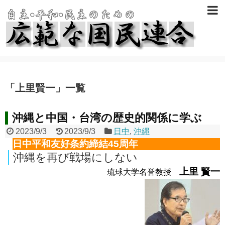
「
上里賢一
」
一覧
沖縄と中国・台湾の歴史的関係に学ぶ
2023/9/3
2023/9/3
日中
,
沖縄
日中平和友好条約締結45周年
沖縄を再び戦場にしない
上里 賢一
琉球大学名誉教授