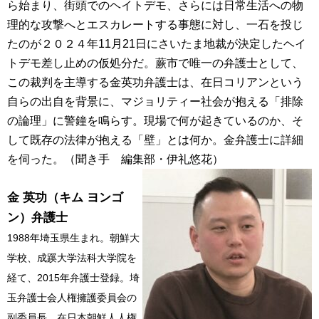
ら始まり、街頭でのヘイトデモ、さらには日常生活への物
理的な攻撃へとエスカレートする事態に対し、一石を投じ
たのが２０２４年11月21日にさいたま地裁が決定したヘイ
トデモ差し止めの仮処分だ。蕨市で唯一の弁護士として、
この裁判を主導する金英功弁護士は、在日コリアンという
自らの出自を背景に、マジョリティー社会が抱える「排除
の論理」に警鐘を鳴らす。現場で何が起きているのか、そ
して既存の法律が抱える「壁」とは何か。金弁護士に詳細
を伺った。（聞き手 編集部・伊礼悠花）
金 英功（キム ヨンゴ
ン）弁護士
1988年埼玉県生まれ。朝鮮大
学校、成蹊大学法科大学院を
経て、2015年弁護士登録。埼
玉弁護士会人権擁護委員会の
副委員長、在日本朝鮮人人権