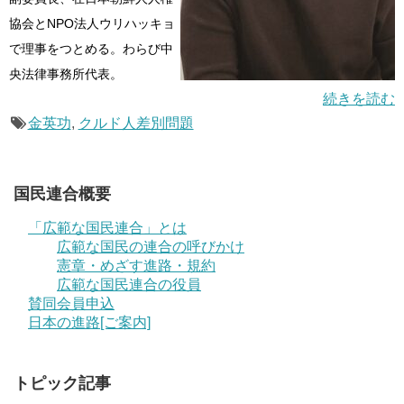
協会とNPO法人ウリハッキョ
で理事をつとめる。わらび中
央法律事務所代表。
続きを読む
金英功
,
クルド人差別問題
国民連合概要
「広範な国民連合」とは
広範な国民の連合の呼びかけ
憲章・めざす進路・規約
広範な国民連合の役員
賛同会員申込
日本の進路[ご案内]
トピック記事