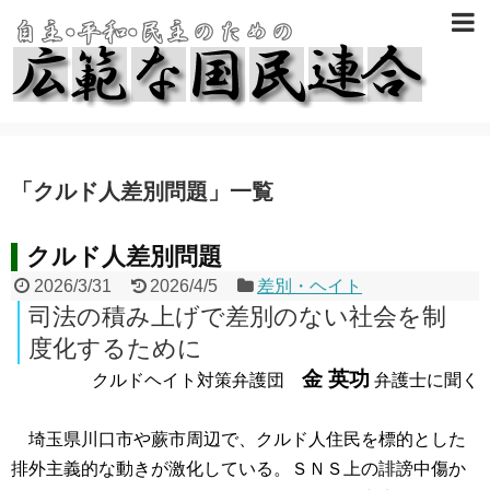
「
クルド人差別問題
」
一覧
クルド人差別問題
2026/3/31
2026/4/5
差別・ヘイト
司法の積み上げで差別のない社会を制
度化するために
金 英功
クルドヘイト対策弁護団
弁護士に聞く
埼玉県川口市や蕨市周辺で、クルド人住民を標的とした
排外主義的な動きが激化している。ＳＮＳ上の誹謗中傷か