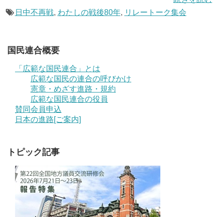
日中不再戦
,
わたしの戦後80年
,
リレートーク集会
国民連合概要
「広範な国民連合」とは
広範な国民の連合の呼びかけ
憲章・めざす進路・規約
広範な国民連合の役員
賛同会員申込
日本の進路[ご案内]
トピック記事