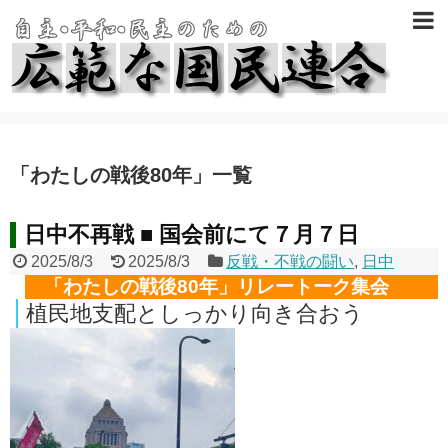
「
わたしの戦後80年
」
一覧
日中不再戦 ■ 国会前にて７月７日
2025/8/3
2025/8/3
反戦・不戦の闘い
,
日中
「わたしの戦後80年」リレートーク集会
植民地支配としっかり向き合おう