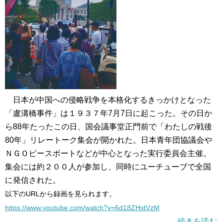
日本が中国への侵略戦争を本格化するきっかけとなった
「盧溝橋事件」は１９３７年7月7日に起こった。その日か
ら88年たったこの日、国会議事堂正門前で「わたしの戦後
80年」リレートーク集会が開かれた。日本青年団協議会や
ＮＧＯピースボートなどが中心となった実行委員会主催。
集会には約２００人が参加し、同時にユーチューブで全国
に発信された。
以下のURLから録画を見られます。
https://www.youtube.com/watch?v=6d18ZHstVzM
続きを読む