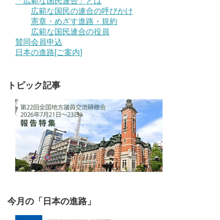
「広範な国民連合」とは
広範な国民の連合の呼びかけ
憲章・めざす進路・規約
広範な国民連合の役員
賛同会員申込
日本の進路[ご案内]
トピック記事
今月の「日本の進路」