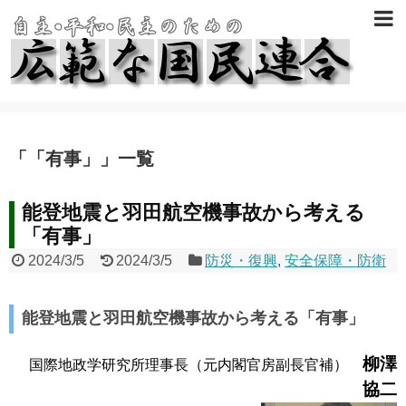
「
「有事」
」
一覧
能登地震と羽田航空機事故から考える
「有事」
2024/3/5
2024/3/5
防災・復興
,
安全保障・防衛
能登地震と羽田航空機事故から考える「有事」
柳澤
国際地政学研究所理事長（元内閣官房副長官補）
協二