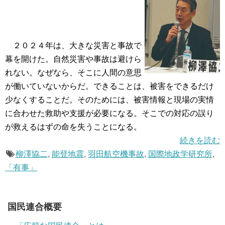
２０２４年は、大きな災害と事故で
幕を開けた。自然災害や事故は避けら
れない。なぜなら、そこに人間の意思
が働いていないからだ。できることは、被害をできるだけ
少なくすることだ。そのためには、被害情報と現場の実情
に合わせた救助や支援が必要になる。そこでの対応の誤り
が救えるはずの命を失うことになる。
続きを読む
柳澤協二
,
能登地震
,
羽田航空機事故
,
国際地政学研究所
,
「有事」
国民連合概要