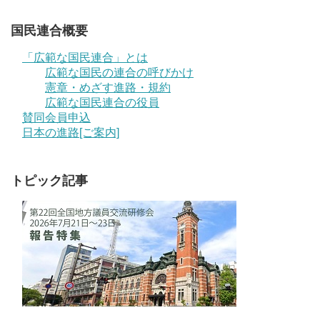
国民連合概要
「広範な国民連合」とは
広範な国民の連合の呼びかけ
憲章・めざす進路・規約
広範な国民連合の役員
賛同会員申込
日本の進路[ご案内]
トピック記事