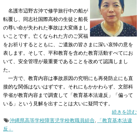
名護市辺野古沖で修学旅行中の船が
転覆し、同志社国際高校の生徒と船長
の尊い命が失われた事故は大変痛まし
いことです。亡くなられた方のご冥福
をお祈りするとともに、ご遺族の皆さまに深い哀悼の意を
表します。そして、平和教育を含めた教育活動すべてにお
いて、安全管理が最重要であることを改めて認識しまし
た。
一方で、教育内容は事故原因の究明にも再発防止にも直
接的な関係はないはずです。それにもかかわらず、文部科
学省が教育内容まで調査して「教育基本法違反」「偏って
いる」という見解を出すことは大いに疑問です。
続きを読む
沖縄県高等学校障害児学校教職員組合
,
「教育基本法違
反」