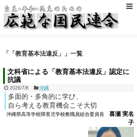
「
「教育基本法違反」
」
一覧
文科省による「教育基本法違反」認定に
抗議
2026/7/8
沖縄
多面的・多角的に学び、
自ら考える教育機会こそ大切
喜瀬 実名
沖縄県高等学校障害児学校教職員組合委員長
子