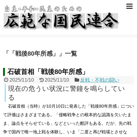
「
「戦後80年所感」
」
一覧
石破首相「戦後80年所感」
2025/11/10
2025/11/10
反戦・不戦の闘い
現在の危うい状況に警鐘を鳴らしてい
る
石破首相（当時）が10月10日に発表した「戦後80年所感」につい
て評価はさまざまである。「侵略戦争との根本的な認識を欠いたま
ま、論点をそらせている」などといった酷評もある。だが、先の戦
争で国内で唯一地上戦を体験し、いま「二度と再び戦場とさせな