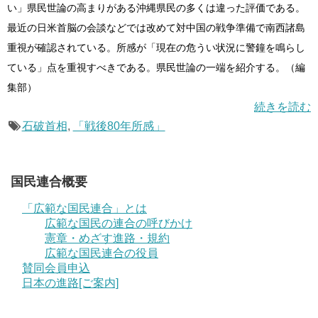
い」県民世論の高まりがある沖縄県民の多くは違った評価である。
最近の日米首脳の会談などでは改めて対中国の戦争準備で南西諸島
重視が確認されている。所感が「現在の危うい状況に警鐘を鳴らし
ている」点を重視すべきである。県民世論の一端を紹介する。（編
集部）
続きを読む
石破首相
,
「戦後80年所感」
国民連合概要
「広範な国民連合」とは
広範な国民の連合の呼びかけ
憲章・めざす進路・規約
広範な国民連合の役員
賛同会員申込
日本の進路[ご案内]