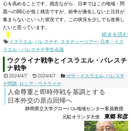
心を高めることです。残念ながら、日本ではこの地域・問
題への関心が低く残念ですが、紛争が激化しないと注目が
集まらないといった状況です。この状況を少しでも改善し
たいと思っています。
続きを読む
イスラエル
,
パレスチナ
,
スタディーツアー
,
日本・イス
ラエル・パレスチナ学生会議
ウクライナ戦争とイスラエル・パレスチ
ナ戦争
2024/4/7
2024/4/7
ガザ・イスラエル
,
パレスチ
ナ問題
,
ロシア・ウクライナ
人命尊重と即時停戦を基調とする
日本外交の原点回帰へ
静岡県立大学グローバル地域センター客員教授
東郷 和彦
元駐オランダ大使