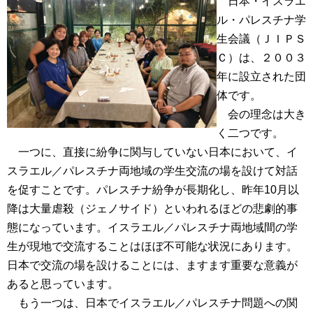
日本・イスラエ
ル・パレスチナ学
生会議（ＪＩＰＳ
Ｃ）は、２００３
年に設立された団
体です。
会の理念は大き
く二つです。
一つに、直接に紛争に関与していない日本において、イ
スラエル／パレスチナ両地域の学生交流の場を設けて対話
を促すことです。パレスチナ紛争が長期化し、昨年10月以
降は大量虐殺（ジェノサイド）といわれるほどの悲劇的事
態になっています。イスラエル／パレスチナ両地域間の学
生が現地で交流することはほぼ不可能な状況にあります。
日本で交流の場を設けることには、ますます重要な意義が
あると思っています。
もう一つは、日本でイスラエル／パレスチナ問題への関