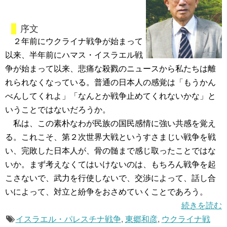
序文
２年前にウクライナ戦争が始まって
以来、半年前にハマス・イスラエル戦
争が始まって以来、悲痛な殺戮のニュースから私たちは離
れられなくなっている。普通の日本人の感覚は「もうかん
べんしてくれよ」「なんとか戦争止めてくれないかな」と
いうことではないだろうか。
私は、この素朴なわが民族の国民感情に強い共感を覚え
る。これこそ、第２次世界大戦というすさまじい戦争を戦
い、完敗した日本人が、骨の髄まで感じ取ったことではな
いか。まず考えなくてはいけないのは、もちろん戦争を起
こさないで、武力を行使しないで、交渉によって、話し合
いによって、対立と紛争をおさめていくことであろう。
続きを読む
イスラエル・パレスチナ戦争
,
東郷和彦
,
ウクライナ戦