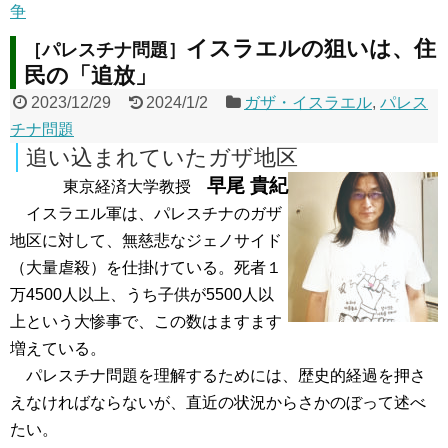
争
イスラエルの狙いは、住
［パレスチナ問題］
民の「追放」
2023/12/29
2024/1/2
ガザ・イスラエル
,
パレス
チナ問題
追い込まれていたガザ地区
早尾 貴紀
東京経済大学教授
イスラエル軍は、パレスチナのガザ
地区に対して、無慈悲なジェノサイド
（大量虐殺）を仕掛けている。死者１
万4500人以上、うち子供が5500人以
上という大惨事で、この数はますます
増えている。
パレスチナ問題を理解するためには、歴史的経過を押さ
えなければならないが、直近の状況からさかのぼって述べ
たい。