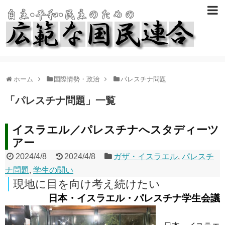
ホーム
国際情勢・政治
パレスチナ問題
「
パレスチナ問題
」
一覧
イスラエル／パレスチナへスタディーツ
アー
2024/4/8
2024/4/8
ガザ・イスラエル
,
パレスチ
ナ問題
,
学生の闘い
現地に目を向け考え続けたい
日本・イスラエル・パレスチナ学生会議