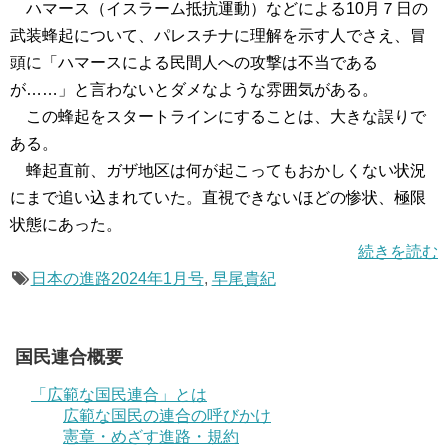
ハマース（イスラーム抵抗運動）などによる10月７日の
武装蜂起について、パレスチナに理解を示す人でさえ、冒
頭に「ハマースによる民間人への攻撃は不当である
が……」と言わないとダメなような雰囲気がある。
この蜂起をスタートラインにすることは、大きな誤りで
ある。
蜂起直前、ガザ地区は何が起こってもおかしくない状況
にまで追い込まれていた。直視できないほどの惨状、極限
状態にあった。
続きを読む
日本の進路2024年1月号
,
早尾貴紀
国民連合概要
「広範な国民連合」とは
広範な国民の連合の呼びかけ
憲章・めざす進路・規約