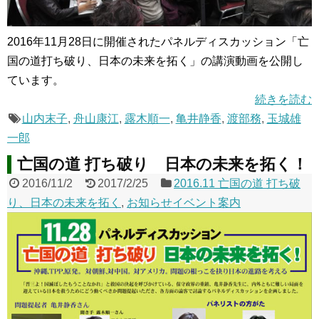
2016年11月28日に開催されたパネルディスカッション「亡
国の道打ち破り、日本の未来を拓く」の講演動画を公開し
ています。
続きを読む
山内末子
,
舟山康江
,
露木順一
,
亀井静香
,
渡部務
,
玉城雄
一郎
亡国の道 打ち破り 日本の未来を拓く！
2016/11/2
2017/2/25
2016.11 亡国の道 打ち破
り、日本の未来を拓く
,
お知らせイベント案内