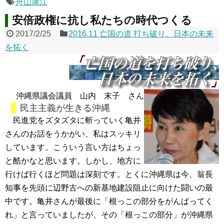
舟山康江
安倍政権に抗し私たちの時代つくる
2017/2/25
2016.11 亡国の道 打ち破り、日本の未来
を拓く
沖縄県議会議員 山内 末子 さん
民主主義が生きる沖縄
民進党をズタズタに斬っていく亀井
さんのお話をうかがい、私はスッキリ
しています。こういう言い方はちょっ
と酷かなと思います。しかし、地方に
行けば行くほど問題は深刻です。とくに沖縄県は今、翁長
知事を先頭に辺野古への新基地建設阻止に向けた闘いの最
中です。亀井さんが最後に「根っこの部分をがんばってく
れ」と言っていましたが、その「根っこの部分」が沖縄県