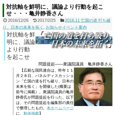
対抗軸を鮮明に、議論より行動を起こ
せ・・・亀井静香さん
2016/12/26
2017/2/25
2016.11 亡国の道 打ち破
り、日本の未来を拓く
,
お知らせイベント案内
対抗軸を鮮
明に、議論
より行動
を起こせ
問題提起――衆議院議員 亀井静香さん
【広範な国民連合は、昨年１１
月２８日、パネルディスカッショ
ン「亡国の道を打ち破り、日本の
未来を拓く」を開催した(概要は
前号に掲載）。衆議院議員の亀井
静香氏が問題提起を行った。以下
は、その問題提起を編集部の責任
で整理したもの。
本ホームページ
に、
動画掲載
】