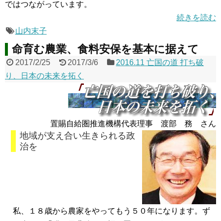
ではつながっています。
続きを読む
山内末子
命育む農業、食料安保を基本に据えて
2017/2/25
2017/3/6
2016.11 亡国の道 打ち破
り、日本の未来を拓く
置賜自給圏推進機構代表理事 渡部 務 さん
地域が支え合い生きられる政
治を
私、１８歳から農家をやってもう５０年になります。ず