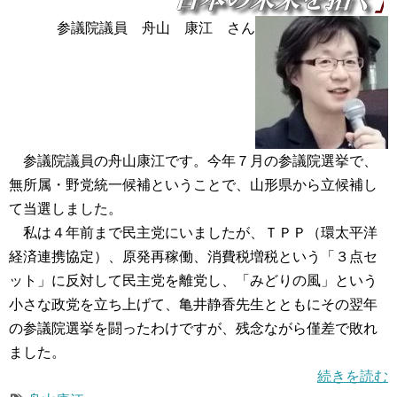
参議院議員 舟山 康江 さん
参議院議員の舟山康江です。今年７月の参議院選挙で、
無所属・野党統一候補ということで、山形県から立候補し
て当選しました。
私は４年前まで民主党にいましたが、ＴＰＰ（環太平洋
経済連携協定）、原発再稼働、消費税増税という「３点セ
ット」に反対して民主党を離党し、「みどりの風」という
小さな政党を立ち上げて、亀井静香先生とともにその翌年
の参議院選挙を闘ったわけですが、残念ながら僅差で敗れ
ました。
続きを読む