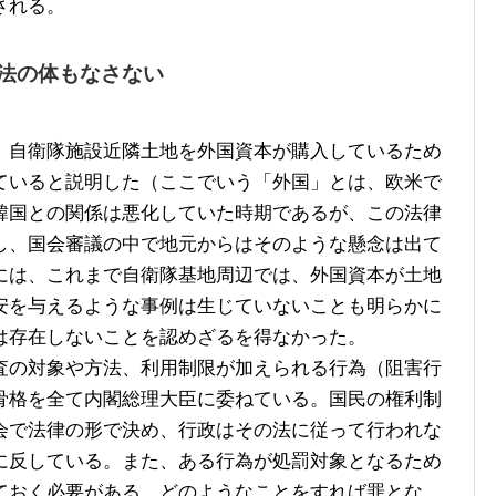
される。
法の体もなさない
自衛隊施設近隣土地を外国資本が購入しているため
ていると説明した（ここでいう「外国」とは、欧米で
韓国との関係は悪化していた時期であるが、この法律
し、国会審議の中で地元からはそのような懸念は出て
には、これまで自衛隊基地周辺では、外国資本が土地
安を与えるような事例は生じていないことも明らかに
は存在しないことを認めざるを得なかった。
の対象や方法、利用制限が加えられる行為（阻害行
骨格を全て内閣総理大臣に委ねている。国民の権利制
会で法律の形で決め、行政はその法に従って行われな
に反している。また、ある行為が処罰対象となるため
ておく必要がある。どのようなことをすれば罪とな