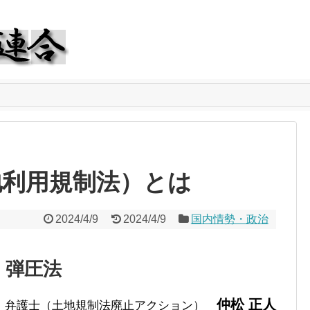
地利用規制法）とは
2024/4/9
2024/4/9
国内情勢・政治
・弾圧法
仲松 正人
弁護士（土地規制法廃止アクション）