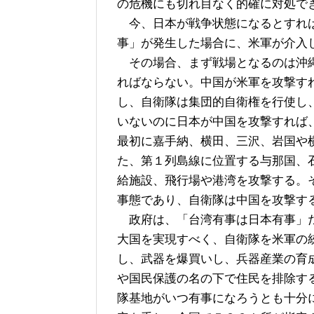
の危機にも切れ目なく的確に対処で
今、日本が戦争状態になるとすれば
事」が発生した場合に、米軍が介入
その場合、まず戦場となるのは沖縄
ればならない。中国が米軍を攻撃す
し、自衛隊は集団的自衛権を行使し
いないのに日本が中国を攻撃すれば
最初に嘉手納、横田、三沢、岩国や
た、第１列島線に位置する与那国、
給施設、飛行場や港湾を攻撃する。
事態であり、自衛隊は中国を攻撃す
政府は、「台湾有事は日本有事」だ
大国を実現すべく、自衛隊を米軍の
し、武器を爆買いし、兵器産業の育
や国民保護の名の下で住民を排除す
隊基地がいつ有事になろうとも十分