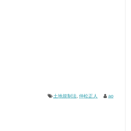
土地規制法
,
仲松正人
ao