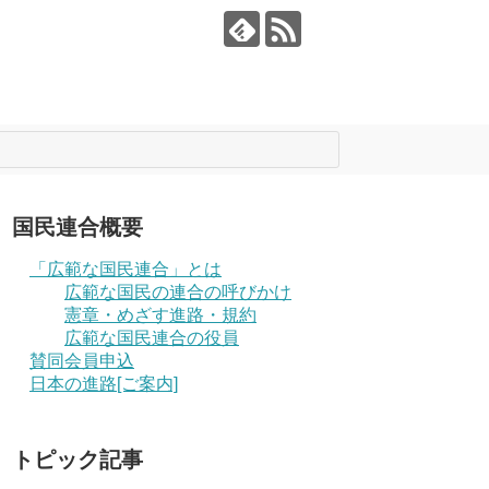
国民連合概要
「広範な国民連合」とは
広範な国民の連合の呼びかけ
憲章・めざす進路・規約
広範な国民連合の役員
賛同会員申込
日本の進路[ご案内]
トピック記事