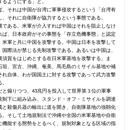
きるようにする」と。
、それは中国が台湾に軍事侵攻するという「台湾有
し、それに自衛隊が協力するという事態である。
である。米軍が介入すれば中国はそれを阻止しなけ
れば、日本政府がその事態を「存立危機事態」と認定
、米軍と共に中国を攻撃する。中国は日本を攻撃して
、国際法が禁じる先制攻撃である。あるいは中国は、
横須賀をはじめとする在日米軍基地を攻撃する。ま
石垣、宮古、沖縄、奄美、馬毛島のミサイル基地や補
それ自体、わが国国土に対する攻撃であって武力攻撃
る。
と煽りつつ、43兆円を投入して世界第３位の軍事
統制下に組み込み、スタンド・オフ・ミサイルを調達
成と殺傷兵器の輸出に道を開き、自衛隊基地の強靱化
る。そして土地規制法で沖縄や全国の米軍基地や自衛
に機能する態勢をとるべく、規制対象となる区域の指