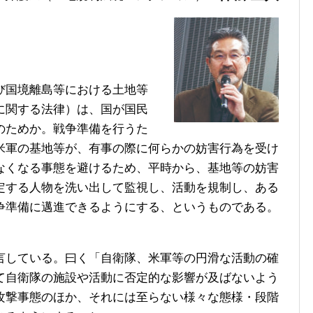
び国境離島等における土地等
に関する法律）は、国が国民
のためか。戦争準備を行うた
米軍の基地等が、有事の際に何らかの妨害行為を受け
なくなる事態を避けるため、平時から、基地等の妨害
定する人物を洗い出して監視し、活動を規制し、ある
争準備に邁進できるようにする、というものである。
している。曰く「自衛隊、米軍等の円滑な活動の確
て自衛隊の施設や活動に否定的な影響が及ばないよう
攻撃事態のほか、それには至らない様々な態様・段階