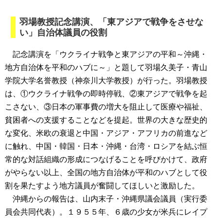
羽場教授記念講演、「東アジアで戦争をさせな
い」自治体議員の役割
記念講演を「ウクライナ戦争と東アジアの平和～沖縄・
地方自治体を平和のハブに～」と題して羽場久美子・青山
学院大学名誉教授（神奈川大学教授）が行った。羽場教授
は、①ウクライナ戦争の即時停戦、②東アジアで戦争を起
こさない、③日本の軍事費の増大を阻止して医療や福祉、
貧困者への支援することなどを提起。世界の大きな歴史的
な変化、米欧の衰退と中国・アジア・アフリカの前進など
に触れ、中国・韓国・日本・沖縄・台湾・ロシアを結ぶ恒
常的な対話組織の形成につなげることを呼びかけて、政府
がやらない以上、全国の地方自治体が平和のハブとして役
割を果たすよう地方議員が奮闘してほしいと激励した。
沖縄からの報告は、山内末子・沖縄県議会議員（実行委
員会共同代表）。１９５５年、６歳の少女が米兵にレイプ