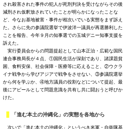
され殺害された事件の犯人が死刑判決を受けながらその後
減刑され仮釈放されていたことが明らかになったことな
ど、今なお基地被害・事件が相次いでいる実態をまず訴え
た。さらに先の参議院選挙で伊波洋一議員が再選勝利した
ことを報告、今年９月の知事選での玉城デニー知事支援を
訴えた。
実行委員会からの問題提起として山本正治・広範な国民
連合事務局長が４点、①国民生活が深刻であり、諸課題貧
困、食料安保、社会保障・医療等に応えること、②ウクラ
イナ戦争から学びアジアで戦争をさせない、③参議院選挙
から何を学ぶか、④地方議員の役割などについて提起、最
後にアピールとして問題意識を共有し共に闘おうと呼びか
けた。
「進む本土の沖縄化」の実態を各地から
次いで「進む本土の沖縄化」というべき米軍・自衛隊基