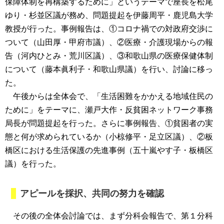
保障体制を再構築するために」というテーマで座長を松尾
ゆり・杉並区議が務め、問題提起を伊藤周平・鹿児島大学
教授が行った。事例報告は、①コロナ禍での対政府交渉に
ついて（山田厚・甲府市議）、②医療・介護現場からの報
告（河内ひとみ・荒川区議）、③和歌山県の医療保健体制
について（藤本眞利子・和歌山県議）を行い、討論に移っ
た。
午後からは全体会で、「生活困難をかかえる地域住民の
ために」をテーマに、瀬戸大作・反貧困ネットワーク事務
局長が問題提起を行った。さらに事例報告、①貧困者の実
態と何が求められているか（小椋修平・足立区議）、②板
橋区における生活保護の先進事例（五十嵐やす子・板橋区
議）を行った。
アピールを採択、共同の努力を確認
その後の全体会討論では、まず分科会報告で、第１分科