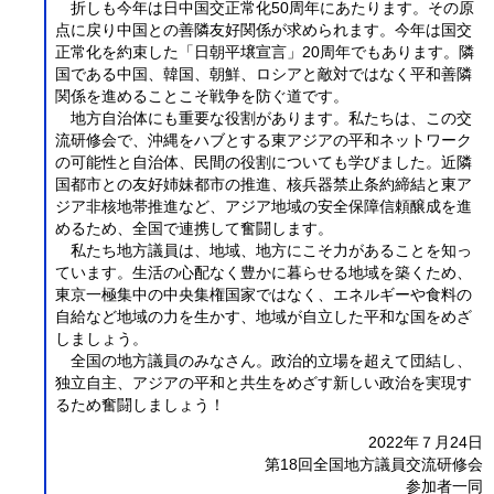
折しも今年は日中国交正常化50周年にあたります。その原
点に戻り中国との善隣友好関係が求められます。今年は国交
正常化を約束した「日朝平壌宣言」20周年でもあります。隣
国である中国、韓国、朝鮮、ロシアと敵対ではなく平和善隣
関係を進めることこそ戦争を防ぐ道です。
地方自治体にも重要な役割があります。私たちは、この交
流研修会で、沖縄をハブとする東アジアの平和ネットワーク
の可能性と自治体、民間の役割についても学びました。近隣
国都市との友好姉妹都市の推進、核兵器禁止条約締結と東ア
ジア非核地帯推進など、アジア地域の安全保障信頼醸成を進
めるため、全国で連携して奮闘します。
私たち地方議員は、地域、地方にこそ力があることを知っ
ています。生活の心配なく豊かに暮らせる地域を築くため、
東京一極集中の中央集権国家ではなく、エネルギーや食料の
自給など地域の力を生かす、地域が自立した平和な国をめざ
しましょう。
全国の地方議員のみなさん。政治的立場を超えて団結し、
独立自主、アジアの平和と共生をめざす新しい政治を実現す
るため奮闘しましょう！
2022年７月24日
第18回全国地方議員交流研修会
参加者一同