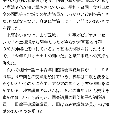
争のさなかの参院選があり、防衛予算が倍に増額されるな
ど憲法９条が狙い撃ちされている。平和・貧困・食料自給
率の問題等々地域での地方議員がしっかりと役割を果たさ
なければならない。真剣に討論しよう」と開会のあいさつ
を行った。
来賓あいさつは、まず玉城デニー知事がビデオメッセー
ジで「本土復帰から50年たったが今なお米軍基地は70・
３％が沖縄に集中している」と基地の現状を語ったうえ
で、「今年９月は天王山の闘いだ」と県知事選への支持を
訴えた。
次いで棚田一論日本青年団協議会事務局長が、「１９５
６年より中国との交流を続けている。青年は二度と銃をと
らないというのが原点で、アジアの国々とも友好運動を進
めている。地方議員の皆さんは、各地の青年団とも交流を
進めてほしい」と訴えた。国会議員の阿部知子衆議院議
員、川田龍平参議院議員、吉田はるみ衆議院議員からは激
励のあいさつを受けた。