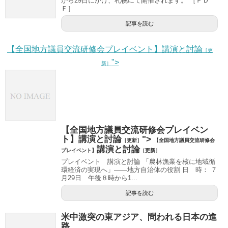
から29日にかけ、札幌にて開催されます。 ［ＰＤ
Ｆ］
記事を読む
【全国地方議員交流研修会プレイベント】講演と討論
［更
">
新］
【全国地方議員交流研修会プレイベン
ト】講演と討論
">
［更新］
【全国地方議員交流研修会
講演と討論
プレイベント】
［更新］
プレイベント 講演と討論 「農林漁業を核に地域循
環経済の実現へ」――地方自治体の役割 日 時： ７
月29日 午後８時から1...
記事を読む
米中激突の東アジア、問われる日本の進
路