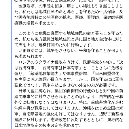
提供体制の削減、特に公的医療の「民営化」「効率化」は
「医療崩壊」の事態を招き、痛ましい犠牲も引き起こしまし
た。私たちは地域住民の命と暮らしを守るため生活保障、及
び医療施設特に公的医療の拡充、医師、看護師、保健師等医
療職の増員を求めます。
このように危機に直面する地域住民の命と暮らしを守るた
め、私たち地方議員は地域住民と共に国と地方自治体に対し
て声を上げ、危機打開のために行動します。
いま政治には、戦争をさせない、平和を守ることが何より
も求められます。
ロシアのウクライナ侵攻をうけて、政府与党を中心に「次
は台湾有事」「台湾有事は日本有事」と、ことさらに危機を
煽り、「敵基地攻撃能力」や軍事費倍増、「日米同盟強化」
を声高に叫ぶ論調が目立ちます。しかし、国を守るには軍備
強化ではなく、戦争を起こさせない外交の力が必要です。
日米同盟に縛られ、集団的自衛権の行使のもと対中国の前
線で軍事的に対立させられることのないよう、自主的な平和
外交に転換しなくてはなりません。特に、前線基地化が進む
沖縄を再び戦場にしてはなりません。沖縄をはじめ全国の米
軍、自衛隊基地の強化を許してはなりません。辺野古新基地
建設に反対します。憲法改悪に反対するとともに、屈辱的な
日米地位協定の抜本改定を求めます。