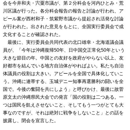
会を今井和夫・宍粟市議が、第２分科会を河内ひとみ・荒
川区議が行った。各分科会報告の報告と討論が行われ、ア
ピール案が西村和子・筑紫野市議から提起され活発な討論
が行われた。出された意見をもとに、全国実行委員会で成
文化することが確認された。
最後に、実行委員会共同代表の北口雄幸・北海道議会議
員が、「今年は沖縄復帰50年、日中国交正常化50年という
大きな節目の年。中国との友好を政府がやらない以上、友
好都市を結んでいる地方自治体がやればよい。私たち自治
体議員の役割は大きい。アピールを全国で具体化していこ
う。沖縄に連帯する、玉城デニー知事再選勝利の闘いを全
国で。今後の奮闘を共にしよう」と呼びかけ、最後に故菅
原文太の沖縄県民大会での発言「国の役割は二つある。一
つは国民を飢えさせないこと、そしてもう一つがとても大
事なのですが、それは絶対に戦争をしないこと」との話を
披露し、閉会を宣言した。