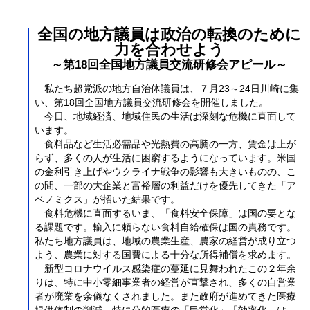
全国の地方議員は政治の転換のために
力を合わせよう
～第18回全国地方議員交流研修会アピール～
私たち超党派の地方自治体議員は、７月23～24日川崎に集
い、第18回全国地方議員交流研修会を開催しました。
今日、地域経済、地域住民の生活は深刻な危機に直面して
います。
食料品など生活必需品や光熱費の高騰の一方、賃金は上が
らず、多くの人が生活に困窮するようになっています。米国
の金利引き上げやウクライナ戦争の影響も大きいものの、こ
の間、一部の大企業と富裕層の利益だけを優先してきた「ア
ベノミクス」が招いた結果です。
食料危機に直面するいま、「食料安全保障」は国の要とな
る課題です。輸入に頼らない食料自給確保は国の責務です。
私たち地方議員は、地域の農業生産、農家の経営が成り立つ
よう、農業に対する国費による十分な所得補償を求めます。
新型コロナウイルス感染症の蔓延に見舞われたこの２年余
りは、特に中小零細事業者の経営が直撃され、多くの自営業
者が廃業を余儀なくされました。また政府が進めてきた医療