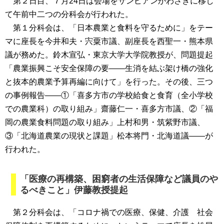
第２日目、７月24日は会場をサンピアンかわさきに移し
て午前中二つの分科会が行われた。
第１分科会は、「日本農業と食料を守るために」をテー
マに座長を今井和夫・宍粟市議、副座長を西聖一・熊本県
議が務めた。鈴木宣弘・東京大学大学院教授が、問題提起
「農業振興こそ安全保障の要――生消を結ぶ架け橋の強化
と抜本的農業予算再編に向けて」を行った。その後、三つ
の事例報告――①「喜多方市の学校給食と食育（全小学校
での農業科）の取り組み」齋藤仁一・喜多方市議、②「福
岡の農業食料問題の取り組み」上村和男・筑紫野市議、
③「北海道農業の現状と課題」松本将門・北海道議――が
行われた。
「医療の再構築、困窮者の生活保障など議員のや
るべきこと」伊藤教授提起
第２分科会は、「コロナ禍での医療、保健、介護 社会