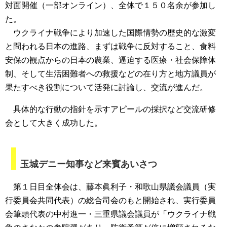
対面開催（一部オンライン）、全体で１５０名余が参加し
た。
ウクライナ戦争により加速した国際情勢の歴史的な激変
と問われる日本の進路、まずは戦争に反対すること、食料
安保の観点からの日本の農業、逼迫する医療・社会保障体
制、そして生活困難者への救援などの在り方と地方議員が
果たすべき役割について活発に討論し、交流が進んだ。
具体的な行動の指針を示すアピールの採択など交流研修
会として大きく成功した。
玉城デニー知事など来賓あいさつ
第１日目全体会は、藤本眞利子・和歌山県議会議員（実
行委員会共同代表）の総合司会のもと開始され、実行委員
会筆頭代表の中村進一・三重県議会議員が「ウクライナ戦