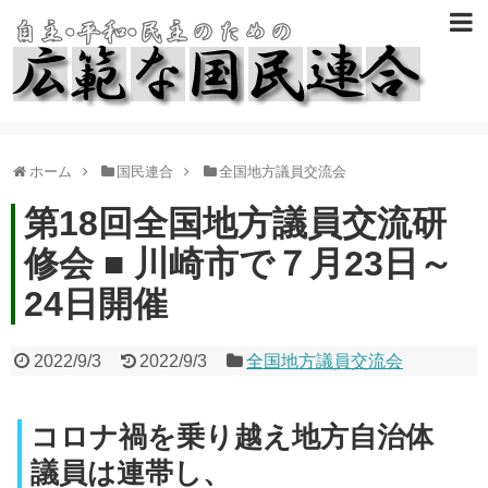
ホーム
国民連合
全国地方議員交流会
第18回全国地方議員交流研
修会 ■ 川崎市で７月23日～
24日開催
2022/9/3
2022/9/3
全国地方議員交流会
コロナ禍を乗り越え地方自治体
議員は連帯し、