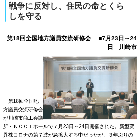
戦争に反対し、住民の命とくら
しを守る
第18回全国地方議員交流研修会 ■7月23日～24
日 川崎市
第18回全国地
方議員交流研修会
が川崎市商工会議
所・ＫＣＣＩホールで７月23日～24日開催された。新型変
異株コロナの第７波が急拡大する中だったが、３年ぶりの