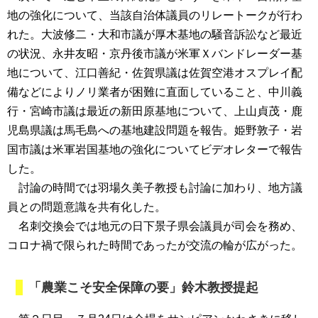
地の強化について、当該自治体議員のリレートークが行わ
れた。大波修二・大和市議が厚木基地の騒音訴訟など最近
の状況、永井友昭・京丹後市議が米軍Ｘバンドレーダー基
地について、江口善紀・佐賀県議は佐賀空港オスプレイ配
備などによりノリ業者が困難に直面していること、中川義
行・宮崎市議は最近の新田原基地について、上山貞茂・鹿
児島県議は馬毛島への基地建設問題を報告。姫野敦子・岩
国市議は米軍岩国基地の強化についてビデオレターで報告
した。
討論の時間では羽場久美子教授も討論に加わり、地方議
員との問題意識を共有化した。
名刺交換会では地元の日下景子県会議員が司会を務め、
コロナ禍で限られた時間であったが交流の輪が広がった。
「農業こそ安全保障の要」鈴木教授提起