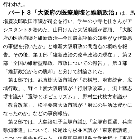
行われた。
パート３「大阪府の医療崩壊と維新政治」
は、馬
場慶次郎吹田市議が司会を行い、学生の小寺七佳さんがア
シスタントを務めた。山田けんた大阪府議が冒頭、「大阪
府の医療崩壊と維新政治―全国最高評価の知事がなぜ最悪
の事態を招いたか」と維新大阪府政の問題点の概略を報
告。その後、第１部「維新政治の改革政治の現在」、第２
部「全国の維新型県政、市政についての報告」、第３部
「維新政治からの脱却」と分けて討論された。
第１部では、武直樹大阪市議が「都構想、府市統合、広
域行政」、野々上愛大阪府議が「行財政改革」、渕上猛志
堺市議が「選挙とポピュリズム」、野村生代枚方市議が
「教育改革」、松平要東大阪市議が「府民の生活は豊かに
なったのか」などの事例報告。
第２部では、大島淡紅子宝塚市議は「宝塚市長選、兵庫
県知事選」について、松尾ゆり杉並区議が「東京都議選」
について報告を行った。伊藤周平鹿児島大学教授は「事例