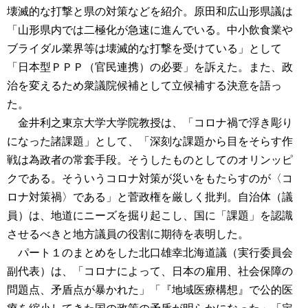
壊滅的な打撃と県の対策などを紹介。原田和広山形県議は
「山形県内では二極化が急速に進んでいる。中小飲食業や
ブライダル業界等は壊滅的な打撃を受けている」として
「日本型ＰＰＰ（官民連携）の必要」を訴えた。また、政
治を変えるため衆議院候補として立候補する決意を語っ
た。
金井利之東京大学大学院教授は、「コロナ禍で浮き彫り
になった諸課題」として、「深刻な課題から目をそらす作
戦は為政者の常套手段。そうしたものとしてのオリンッピ
クである。そういうコロナ対策が災いをもたらすのが〈コ
ロナ対策禍〉である」と菅政権を厳しく批判。自治体（議
員）は、地道にニーズを掘り起こし、国に「課題」を認識
させるべきと地方議員の役割に期待を表明した。
パート１のまとめをした北口雄幸北海道議（実行委員会
副代表）は、「コロナによって、日本の雇用、社会保障の
問題点、矛盾点が暴かれた」「『地域医療構想』で公的医