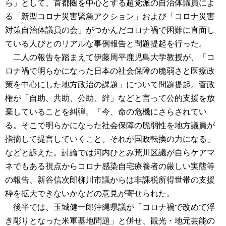
ら」として、首都圏を中心とする超党派の自治体議員によ
る「新型コロナ災害緊急アクション」および「コロナ災害
対策自治体議員の会」がつかんだコロナ禍で困難に直面し
ている人びとのリアルな事例報告と問題提起を行った。
二人の報告を踏まえて伊藤周平鹿児島大学教授が、「コ
ロナ禍で明らかになった日本の社会保障の脆弱さと医療政
策を中心にした地方政治の課題」について問題提起。菅政
権が「自助、共助、公助、絆」などと言って公的支援を放
棄していることを糾弾。「今、命の危機にさらされてい
る。そこで明らかになった社会保障の脆弱性を地方議員が
指摘して提言していくこと。それが国政転換の力になる」
などと訴えた。討論では河内ひとみ荒川区議が自らケアマ
ネでもある視点からコロナ感染自宅療養者の厳しい実態等
の報告、新谷信次郎柳川市議からは非課税所得世帯の支援
枠を拡大できないかなどの意見が寄せられた。
後半では、玉城健一郎沖縄県議が「コロナ禍で改めて浮
き彫りとなった米軍基地問題」と併せ、観光・地元芸能の