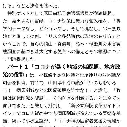
ける」などと決意を述べた。
特別ゲストとして嘉田由紀子参議院議員が問題提起し
た。嘉田さんは冒頭、コロナ対策に無力な菅政権を、「科
学的データなし、ビジョンなし、そして魂なし」の三無政
治だと厳しく批判。「リスク多発時代の政治の在り方」と
いうことで、自らの岡山・真備町、熊本・球磨川の水害実
態調査に基づき甚大化する災害への備えとその根源につい
て問題提起した。
パート１「コロナが暴く地域の諸課題、地方政
治の役割」
は、小椋修平足立区議と松尾ゆり杉並区議が
司会を担当。前半で、山田厚甲府市議が「いのちを守ろ
う！ 病床削減などの医療破壊を許すな！」と訴え、「政
府は病床削減を奨励し、公的医療を削減することに全てを
傾けてきた」と厳しく批判し、「新公立病院改革ガイドラ
イン」でコロナ禍の中でも病床削減が進んでいる実態を暴
露。続いて小椋区議が、「コロナ禍の困窮者支援の現場か