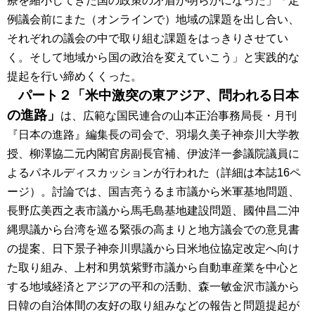
療を縮小してきた国の政策の矛盾が明らかになった」「定
例議会前にまた（オンラインで）地域の課題を出し合い、
それぞれの議会の中で取り組む課題をはっきりさせてい
く。そして地域から国の政治を変えていこう」と実践的な
提起を行い締めくくった。
パート２「米中激突の東アジア、問われる日本
の進路」
は、広範な国民連合の山本正治事務局長・月刊
『日本の進路』編集長の司会で、羽場久美子神奈川大学教
授、柳澤協二元内閣官房副長官補、伊波洋一参議院議員に
よるパネルディスカッションが行われた（詳細は本誌16ペ
ージ）。討論では、国吉亮うるま市議から米軍基地問題、
長野広美西之表市議から馬毛島基地建設問題、國仲昌二沖
縄県議から台湾を巡る緊張の高まりと地方議会での意見書
の提案、日下景子神奈川県議から日米地位協定改定へ向け
た取り組み、上村和男筑紫野市議から自動車産業を中心と
する地域経済とアジアの平和の活動、森一敏金沢市議から
日韓の自治体間の友好の取り組みなどの報告と問題提起が