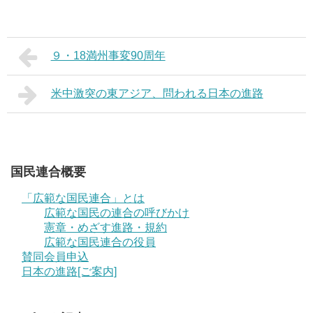
９・18満州事変90周年
米中激突の東アジア、問われる日本の進路
国民連合概要
「広範な国民連合」とは
広範な国民の連合の呼びかけ
憲章・めざす進路・規約
広範な国民連合の役員
賛同会員申込
日本の進路[ご案内]