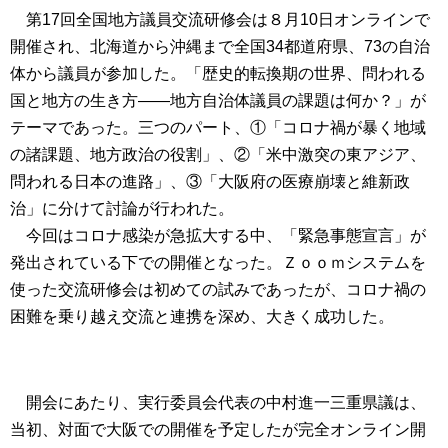
第17回全国地方議員交流研修会は８月10日オンラインで
開催され、北海道から沖縄まで全国34都道府県、73の自治
体から議員が参加した。「歴史的転換期の世界、問われる
国と地方の生き方――地方自治体議員の課題は何か？」が
テーマであった。三つのパート、①「コロナ禍が暴く地域
の諸課題、地方政治の役割」、②「米中激突の東アジア、
問われる日本の進路」、③「大阪府の医療崩壊と維新政
治」に分けて討論が行われた。
今回はコロナ感染が急拡大する中、「緊急事態宣言」が
発出されている下での開催となった。Ｚｏｏｍシステムを
使った交流研修会は初めての試みであったが、コロナ禍の
困難を乗り越え交流と連携を深め、大きく成功した。
開会にあたり、実行委員会代表の中村進一三重県議は、
当初、対面で大阪での開催を予定したが完全オンライン開