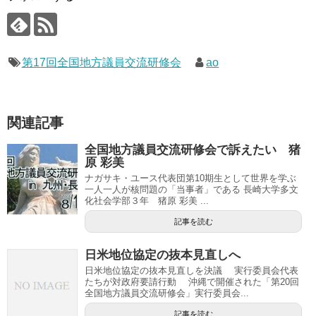
第17回全国地方議員交流研修会
ao
関連記事
全国地方議員交流研修会で訴えたい 猪
原 彩美
ナガサキ・ユース代表団第10期生として世界を学ぶ
一人一人が核問題の「当事者」である 長崎大学多文
化社会学部３年 猪原 彩美 ...
記事を読む
日米地位協定の抜本見直しへ
日米地位協定の抜本見直しを決議 実行委員会代表
たちが対政府要請行動 沖縄で開催された「第20回
全国地方議員交流研修会」実行委員会...
記事を読む