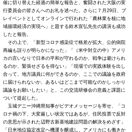
催に切り替えた経過の簡単な報告と、奮闘された大阪の実
行委員会の皆さんへのお礼を述べた。さらに７月29日、プ
レイベントとしてオンラインで行われた「農林業を核に地
域循環経済の実現へ」と題する鈴木宣弘先生の講演も成功
したと報告。
その上で、「新型コロナ感染症で格差が拡大、公的病院
再編も誤りが明らかになった」「（米中対立の中）アメリ
カの言いなりで日本の平和が守れるのか、戦争は避けられ
るのか、緊張せざるを得ない」「現場での実践体験を出し
合って、地方議員に何ができるのか、ここでの議論を政府
に届けられないか、あるいはどこまで可能なのかしっかり
議論をお願いしたい」と、この交流研修会の意義と課題に
ついて提起した。
玉城デニー沖縄県知事がビデオメッセージを寄せ、「コ
ロナ禍の下、大変厳しい状況ではあるが、住民投票で反対
の意思が示された辺野古新基地建設問題の解決をめざす」
「日米地位協定改定へ機運を醸成し、アメリカにも働きか