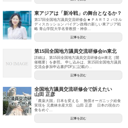
東アジアは「新冷戦」の舞台となるか？
第17回全国地方議員交流研修会 ■ ＰＡＲＴ２ パネル
ディスカッション バイデン政権の新しい東アジア戦
略 青山学院大学名誉教授・神奈...
記事を読む
第15回全国地方議員交流研修会in東北
詳細は、第15回全国地方議員交流研修会in東北［開
催概要］を参照。 申し込みは、第15回全国地方議員
交流会参加申込書(PDF)に記載の...
記事を読む
全国地方議員交流研修会で訴えたい
山田 正彦
「農薬大国」日本を変える 無償オーガニック給食
実現を 元農林水産大臣 山田 正彦 日本の現在の
食をめぐ...
記事を読む