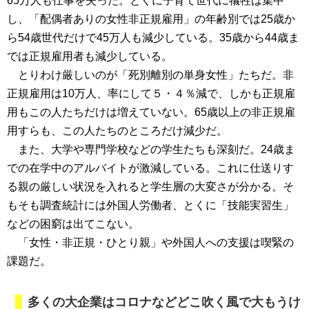
65万人も仕事を失った。とくに子育て世代に犠牲は集中
し、「配偶者ありの女性非正規雇用」の年齢別では25歳か
ら54歳世代だけで45万人も減少している。35歳から44歳ま
では正規雇用者も減少している。
とりわけ厳しいのが「死別離別の単身女性」たちだ。非
正規雇用は10万人、率にして５・４％減で、しかも正規雇
用もこの人たちだけは増えていない。65歳以上の非正規雇
用すらも、この人たちのところだけ減少だ。
また、大学や専門学校などの学生たちも深刻だ。24歳ま
での在学中のアルバイトが激減している。これに仕送りす
る親の厳しい状況を入れると学生層の大変さが分かる。そ
もそも調査統計には外国人労働者、とくに「技能実習生」
などの困窮は出てこない。
「女性・非正規・ひとり親」や外国人への支援は喫緊の
課題だ。
多くの大企業はコロナなどどこ吹く風で大もうけ