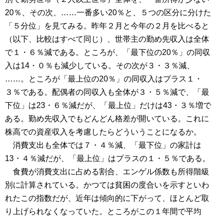
20％、その次、……一番多い20％と、５つの区分に分けた
「５分位」を見てみる。昨年２月と今年の２月を比べると
（以下、比較はすべて同じ）、世帯主の勤め先収入は全体
で１・６％減である。ところが、「最下位の20％」の同収
入は14・０％も減少している。その次が３・３％減、
……。ところが「最上位の20％」の同収入はプラス１・
３％である。配偶者の同収入も全体が３・５％減で、「最
下位」は23・６％減だが、「最上位」だけは43・３％増で
ある。勤め先収入でもどんどん格差が開いている。これに
株高での資産収入を考慮したらどういうことになるか。
消費支出も全体では７・４％減、「最下位」の家計は
13・４％減だが、「最上位」はプラスの１・５％である。
食費が消費支出に占める割合、エンゲル係数も所得階級
別に計算されている。かつては貧困の度合いを示すといわ
れたこの指数だが、近年は傾向的に下がって、ほとんど取
り上げられなくなっていた。ところがこの１年間で平均