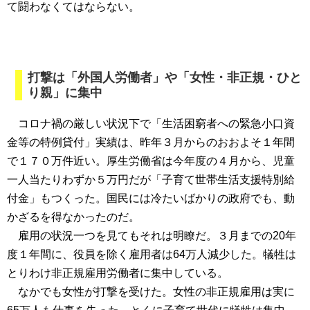
て闘わなくてはならない。
打撃は「外国人労働者」や「女性・非正規・ひと
り親」に集中
コロナ禍の厳しい状況下で「生活困窮者への緊急小口資
金等の特例貸付」実績は、昨年３月からのおおよそ１年間
で１７０万件近い。厚生労働省は今年度の４月から、児童
一人当たりわずか５万円だが「子育て世帯生活支援特別給
付金」もつくった。国民には冷たいばかりの政府でも、動
かざるを得なかったのだ。
雇用の状況一つを見てもそれは明瞭だ。３月までの20年
度１年間に、役員を除く雇用者は64万人減少した。犠牲は
とりわけ非正規雇用労働者に集中している。
なかでも女性が打撃を受けた。女性の非正規雇用は実に