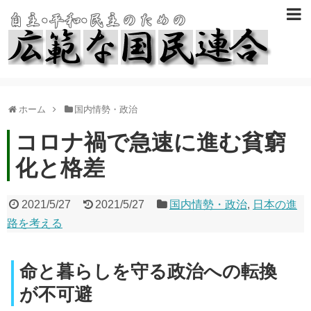
ホーム
国内情勢・政治
コロナ禍で急速に進む貧窮
化と格差
2021/5/27
2021/5/27
国内情勢・政治
,
日本の進
路を考える
命と暮らしを守る政治への転換
が不可避