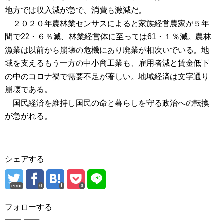
地方では収入減が急で、消費も激減だ。
２０２０年農林業センサスによると家族経営農家が５年
間で22・６％減、林業経営体に至っては61・１％減。農林
漁業は以前から崩壊の危機にあり廃業が相次いでいる。地
域を支えるもう一方の中小商工業も、雇用者減と賃金低下
の中のコロナ禍で需要不足が著しい。地域経済は文字通り
崩壊である。
国民経済を維持し国民の命と暮らしを守る政治への転換
が急がれる。
シェアする
error
0
0
フォローする