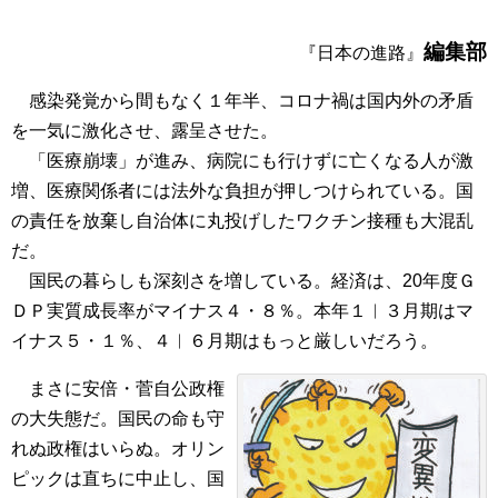
編集部
『日本の進路』
感染発覚から間もなく１年半、コロナ禍は国内外の矛盾
を一気に激化させ、露呈させた。
「医療崩壊」が進み、病院にも行けずに亡くなる人が激
増、医療関係者には法外な負担が押しつけられている。国
の責任を放棄し自治体に丸投げしたワクチン接種も大混乱
だ。
国民の暮らしも深刻さを増している。経済は、20年度Ｇ
ＤＰ実質成長率がマイナス４・８％。本年１︱３月期はマ
イナス５・１％、４︱６月期はもっと厳しいだろう。
まさに安倍・菅自公政権
の大失態だ。国民の命も守
れぬ政権はいらぬ。オリン
ピックは直ちに中止し、国