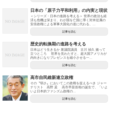
日本の「原子力平和利用」の内実と現状
＜シリーズ・日本の進路を考える＞ 世界の政治も経
済も危機は深まり、わが国を亡国に導く対米従属の
安倍政権による軍事大国化の道に代わる、...
記事を読む
歴史的転換期の進路を考える
日本はどう生きるか 衆議院議員 古川 禎久 拠って
立つところ 世界を見わたすと、超大国アメリカが
内向きになりプレゼンスを縮小させる一...
記事を読む
高市自民維新連立政権
その〝弱さ〟においてこの政権を捉えるべき ジャー
ナリスト 高野 孟 高市早苗首相の誕生で、「いよ
いよ日本的ファシズム政権の...
記事を読む