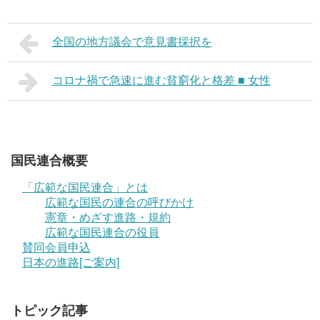
全国の地方議会で意見書採択を
コロナ禍で急速に進む貧窮化と格差 ■ 女性
国民連合概要
「広範な国民連合」とは
広範な国民の連合の呼びかけ
憲章・めざす進路・規約
広範な国民連合の役員
賛同会員申込
日本の進路[ご案内]
トピック記事