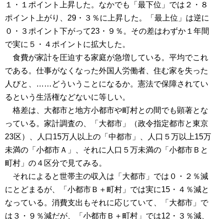
１・１ポイント上昇した。なかでも「最下位」では２・８
ポイント上がり、29・３％に上昇した。「最上位」は逆に
０・３ポイント下がって23・９％。その差はわずか１年間
で実に５・４ポイントに拡大した。
食費が家計を圧迫する家庭が急増している。平均でこれ
である。仕事がなくなった外国人労働者、住む家を失った
人びと、……どういうことになるか。憲法で保障されてい
るという生活権などないに等しい。
格差は、大都市と地方小都市や町村との間でも顕著とな
っている。家計調査の、「大都市」（政令指定都市と東京
23区）、人口15万人以上の「中都市」、人口５万以上15万
未満の「小都市Ａ」、それに人口５万未満の「小都市Ｂと
町村」の４区分で見てみる。
それによると世帯主の収入は「大都市」では０・２％減
にとどまるが、「小都市Ｂ＋町村」では実に15・４％減と
なっている。消費支出もそれに応じていて、「大都市」で
は３・９％減だが、「小都市Ｂ＋町村」では12・３％減、