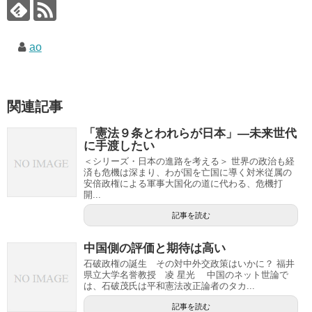
ao
関連記事
「憲法９条とわれらが日本」―未来世代
に手渡したい
＜シリーズ・日本の進路を考える＞ 世界の政治も経
済も危機は深まり、わが国を亡国に導く対米従属の
安倍政権による軍事大国化の道に代わる、危機打
開...
記事を読む
中国側の評価と期待は高い
石破政権の誕生 その対中外交政策はいかに？ 福井
県立大学名誉教授 凌 星光 中国のネット世論で
は、石破茂氏は平和憲法改正論者のタカ...
記事を読む