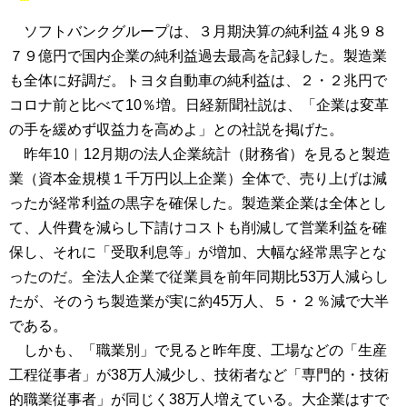
ソフトバンクグループは、３月期決算の純利益４兆９８
７９億円で国内企業の純利益過去最高を記録した。製造業
も全体に好調だ。トヨタ自動車の純利益は、２・２兆円で
コロナ前と比べて10％増。日経新聞社説は、「企業は変革
の手を緩めず収益力を高めよ」との社説を掲げた。
昨年10︱12月期の法人企業統計（財務省）を見ると製造
業（資本金規模１千万円以上企業）全体で、売り上げは減
ったが経常利益の黒字を確保した。製造業企業は全体とし
て、人件費を減らし下請けコストも削減して営業利益を確
保し、それに「受取利息等」が増加、大幅な経常黒字とな
ったのだ。全法人企業で従業員を前年同期比53万人減らし
たが、そのうち製造業が実に約45万人、５・２％減で大半
である。
しかも、「職業別」で見ると昨年度、工場などの「生産
工程従事者」が38万人減少し、技術者など「専門的・技術
的職業従事者」が同じく38万人増えている。大企業はすで