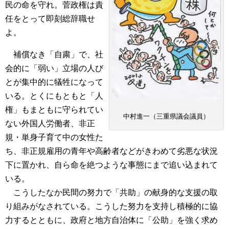
民の命を守れ。菅政権は責
任をとって即刻総辞職せ
よ。
補償なき「自粛」で、社
会的に「弱い」立場の人び
とが集中的に犠牲になって
いる。とくにもともと「人
権」もまともに守られてい
中村進一（三重県議会議員）
ない外国人労働者、非正
規・単身子育て中の女性た
ち、非正規雇用の青年や高齢者などがきわめて劣悪な状況
下に置かれ、自ら命を絶つような事態にまで追い込まれて
いる。
こうしたなか民間の努力で「共助」の献身的な支援の取
り組みがなされている。こうした努力を支持し積極的に協
力するとともに、政府と地方自治体に「公助」を強く求め