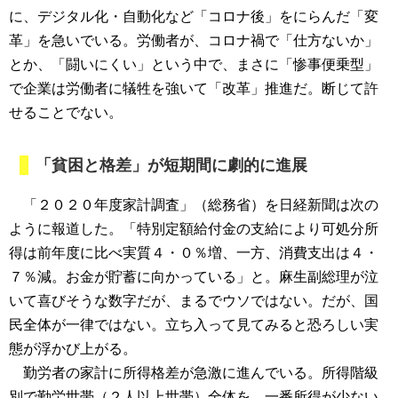
に、デジタル化・自動化など「コロナ後」をにらんだ「変
革」を急いでいる。労働者が、コロナ禍で「仕方ないか」
とか、「闘いにくい」という中で、まさに「惨事便乗型」
で企業は労働者に犠牲を強いて「改革」推進だ。断じて許
せることでない。
「貧困と格差」が短期間に劇的に進展
「２０２０年度家計調査」（総務省）を日経新聞は次の
ように報道した。「特別定額給付金の支給により可処分所
得は前年度に比べ実質４・０％増、一方、消費支出は４・
７％減。お金が貯蓄に向かっている」と。麻生副総理が泣
いて喜びそうな数字だが、まるでウソではない。だが、国
民全体が一律ではない。立ち入って見てみると恐ろしい実
態が浮かび上がる。
勤労者の家計に所得格差が急激に進んでいる。所得階級
別で勤労世帯（２人以上世帯）全体を、一番所得が少ない