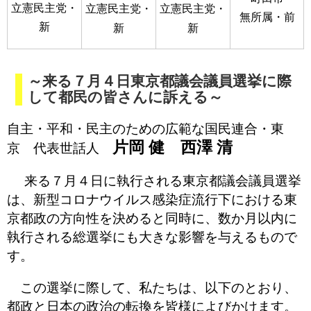
立憲民主党・
立憲民主党・
立憲民主党・
無所属・前
新
新
新
～来る７月４日東京都議会議員選挙に際
して都民の皆さんに訴える～
自主・平和・民主のための広範な国民連合・東
片岡 健 西澤 清
京 代表世話人
来る７月４日に執行される東京都議会議員選挙
は、新型コロナウイルス感染症流行下における東
京都政の方向性を決めると同時に、数か月以内に
執行される総選挙にも大きな影響を与えるもので
す。
この選挙に際して、私たちは、以下のとおり、
都政と日本の政治の転換を皆様によびかけます。