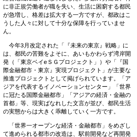
に非正規労働者が職を失い、生活に困窮する都民
が急増し、格差は拡大する一方ですが、都政はこ
うした人々に対して十分な保障を行っていませ
ん。
今年3月改定された「『未来の東京』戦略」に
は、都民の苦難をよそに、あいもかわらず湾岸開
発（「東京ベイeＳＧプロジェクト」）や「『国
際金融都市・東京』実現プロジェクト」が主要な
推進プロジェクトとして掲げられています。「ア
ジアを代表するイノベーションセンター」「世界
に冠たる国際金融都市」「アジアの経済・金融の
首都」等、現実ばなれした文言が並び、都民生活
の実態からは大きく乖離していく一方です。
「世界一オープンな経済・金融都市」をめざし
て進められる都市の改造は、駅前開発など再開発