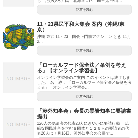
ち たかひろ）氏 北海道１区 民主党 中山...
記事を読む
11・23県民平和大集会 案内（沖縄/東
京）
沖縄 東京 11・23 国会正門前アクション とき 11月
2...
記事を読む
「ローカルフード保全法／条例を考え
る」【オンライン学習会】
オンライン学習会のご案内 このイベントは終了しま
した。 名 称： 「ローカルフード保全法／条例を考
える」 オンライン学習会...
記事を読む
「渉外知事会」会長の黒岩知事に要請書
提出
126人の要請者の代表28人にぎやかに要請行動 広
範な国民連合を含む８団体と１２６人の要請者の代
表28人は７月16日、渉外知事会の会長で...