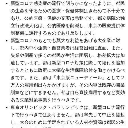
新型コロナ感染症の流行で明らかになったように、都民
の生命を守るための医療・保健体制はきわめて不十分で
あり、公的医療・保健の充実は急務です。都立病院の独
立行政法人化は、公的医療を削減し、東京の医療提供体
制整備に逆行するものであり反対します。
新型コロナのもとでも莫大な利益をあげる大企業に対
し、都内中小企業・自営業者は経営困難に直面、また、
失業や倒産で多くの都民が生活に困窮し、格差拡大は加
速しています。都は新型コロナ対策に際して給付を追加
するとともに政府に大幅な生活保障給付を働きかけるべ
きです。また、都は「東京版ニューディール」として２
万人の雇用創出をかかげますが、その内容は既存の職業
訓練などにすぎません。都は自ら直接雇用するなど実効
ある失業対策事業を行うべきです。
東京オリンピック・パラリンピックは、新型コロナ流行
下で行うべきではありません。都は率先して中止を提起
し、大会のために予定されている人材や資源は都民の生