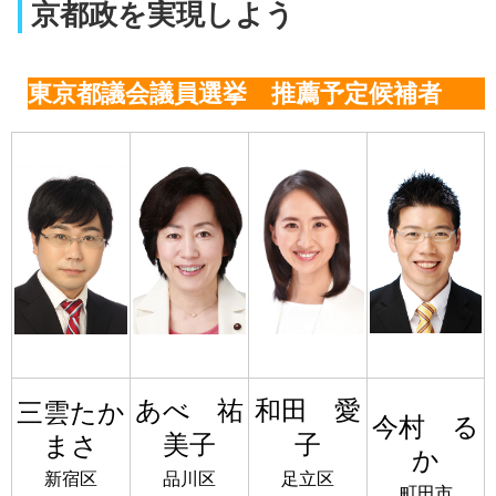
京都政を実現しよう
東京都議会議員選挙 推薦予定候補者
あべ 祐
和田 愛
三雲たか
今村 る
美子
子
まさ
か
品川区
足立区
新宿区
町田市