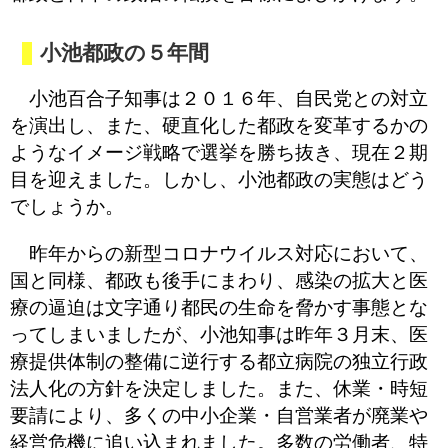
小池都政の５年間
小池百合子知事は２０１６年、自民党との対立
を演出し、また、硬直化した都政を変革するかの
ようなイメージ戦略で選挙を勝ち抜き、現在２期
目を迎えました。しかし、小池都政の実態はどう
でしょうか。
昨年からの新型コロナウイルス対応において、
国と同様、都政も後手にまわり、感染の拡大と医
療の逼迫は文字通り都民の生命を脅かす事態とな
ってしまいましたが、小池知事は昨年３月末、医
療提供体制の整備に逆行する都立病院の独立行政
法人化の方針を決定しました。また、休業・時短
要請により、多くの中小企業・自営業者が廃業や
経営危機に追い込まれました。多数の労働者、特