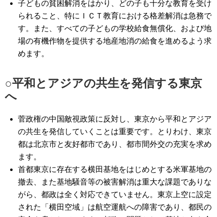
子どもの貧困解消をはかり、どの子も十分な教育を受け
られること、特にＩＣＴ教育における格差解消は急務で
す。また、すべての子どもの学校給食無償化、および地
場の有機作物を提供する地産地消の給食を進めるよう求
めます。
○平和とアジアの共生を発信する東京
へ
菅政権の中国敵視政策に反対し、東京から平和とアジア
の共生を発信していくことは重要です。とりわけ、東京
都は北京市と友好都市であり、都市間外交の充実を求め
ます。
首都東京に存在する横田基地をはじめとする米軍基地の
撤去、また基地騒音等の被害解消は重大な課題でありな
がら、都政は全く対応できていません。東京上空に設定
された「横田空域」は航空運航への障害であり、都民の