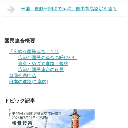
米国、自動車関税で恫喝。自由貿易協定を迫る
国民連合概要
「広範な国民連合」とは
広範な国民の連合の呼びかけ
憲章・めざす進路・規約
広範な国民連合の役員
賛同会員申込
日本の進路[ご案内]
トピック記事