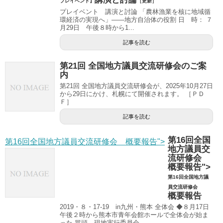
プレイベント】
［更新］
プレイベント 講演と討論 「農林漁業を核に地域循
環経済の実現へ」――地方自治体の役割 日 時： ７
月29日 午後８時から1...
記事を読む
第21回 全国地方議員交流研修会のご案
内
第21回 全国地方議員交流研修会が、2025年10月27日
から29日にかけ、札幌にて開催されます。 ［ＰＤ
Ｆ］
記事を読む
第16回全国
第16回全国地方議員交流研修会 概要報告">
地方議員交
流研修会
概要報告">
第16回全国地方議
員交流研修会
概要報告
2019・８・17-19 in九州・熊本 全体会 ◆８月17日
午後２時から熊本市青年会館ホールで全体会が始ま
った 冒頭、現地実行委員会...