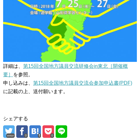
詳細は、
第15回全国地方議員交流研修会in東北［開催概
要］
を参照。
申し込みは、
第15回全国地方議員交流会参加申込書(PDF)
に記載の上、送付願います。
シェアする
error
0
0