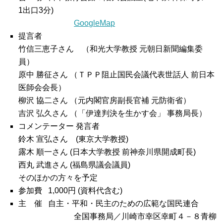
1出口3分)
GoogleMap
提言者
竹信三恵子さん
（和光大学教授 元朝日新聞編集委
員）
原中 勝征さん
（ＴＰＰ阻止国民会議代表世話人 前日本
医師会会長）
柳沢 協二さん
（元内閣官房副長官補 元防衛省）
吉沢 弘久さん
（「伊達判決を生かす会」 事務局長）
コメンテーター 発言者
鈴木 宣弘さん
(東京大学教授)
露木 順一さん
(日本大学教授 前神奈川県開成町長)
西丸 武進さん
(福島県議会議員)
そのほかの方々を予定
参加費 1,000円
(資料代含む)
主 催 自主・平和・民主のための広範な国民連合
全国事務局／川崎市幸区幸町４－８青柳