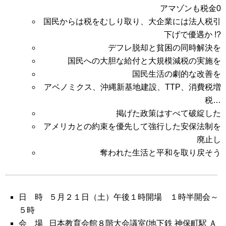
アマゾンも税金0
国民からは税をむしり取り、大企業には法人税引
下げで優遇か !?
デフレ脱却と貧困の同時解決を
国民への大胆な給付と大規模減税の実施を
国民生活の劇的な改善を
アベノミクス、沖縄新基地建設、TTP、消費税増
税…
掲げた政策はすべて破綻した
アメリカとの約束を優先して強行した安保法制を
廃止し
奪われた生活と平和を取り戻そう
日 時 ５月２１日（土）午後１時開場 １時半開会～
５時
会 場 日本教育会館８階大会議室
(地下鉄 神保町駅 Ａ