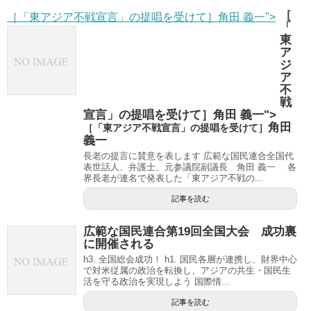
［
［「東アジア不戦宣言」の提唱を受けて］角田 義一">
「
東
ア
ジ
ア
不
戦
宣言」の提唱を受けて］角田 義一">
角田
［「東アジア不戦宣言」の提唱を受けて］
義一
長老の提言に賛意を表します 広範な国民連合全国代
表世話人、弁護士、元参議院副議長 角田 義一 各
界長老が連名で発表した「東アジア不戦の...
記事を読む
広範な国民連合第19回全国大会 成功裏
に開催される
h3. 全国総会成功！ h1. 国民各層が連携し、財界中心
で対米従属の政治を転換し、アジアの共生・国民生
活を守る政治を実現しよう 国際情...
記事を読む