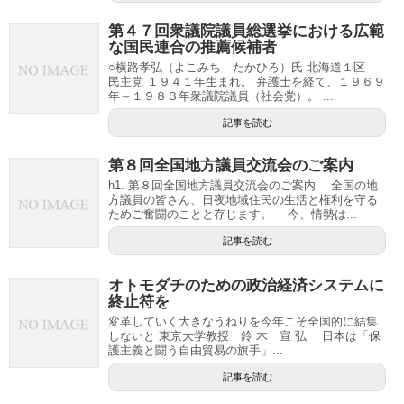
第４７回衆議院議員総選挙における広範
な国民連合の推薦候補者
○横路孝弘（よこみち たかひろ）氏 北海道１区
民主党 １９４１年生まれ。 弁護士を経て、１９６９
年～１９８３年衆議院議員（社会党）。 ...
記事を読む
第８回全国地方議員交流会のご案内
h1. 第８回全国地方議員交流会のご案内 全国の地
方議員の皆さん、日夜地域住民の生活と権利を守る
ためご奮闘のことと存じます。 今、情勢は...
記事を読む
オトモダチのための政治経済システムに
終止符を
変革していく大きなうねりを今年こそ全国的に結集
しないと 東京大学教授 鈴 木 宣 弘 日本は「保
護主義と闘う自由貿易の旗手」...
記事を読む