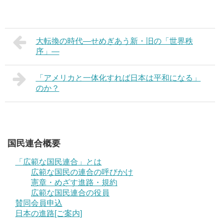
大転換の時代―せめぎあう新・旧の「世界秩
序」―
「アメリカと一体化すれば日本は平和になる」
のか？
国民連合概要
「広範な国民連合」とは
広範な国民の連合の呼びかけ
憲章・めざす進路・規約
広範な国民連合の役員
賛同会員申込
日本の進路[ご案内]