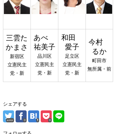
あべ
和田
三雲た
今村
祐美子
愛子
かまさ
るか
品川区
足立区
新宿区
町田市
立憲民主
立憲民主
立憲民主
無所属・前
党・新
党・新
党・新
シェアする
error
0
0
フォローする